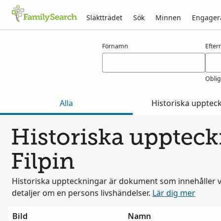
Släktträdet
Sök
Minnen
Engager
Resultat för filpin
Förnamn
Efte
Oblig
Alla
Historiska upptec
Historiska uppteck
Filpin
Historiska uppteckningar är dokument som innehåller v
detaljer om en persons livshändelser.
Lär dig mer
Bild
Namn