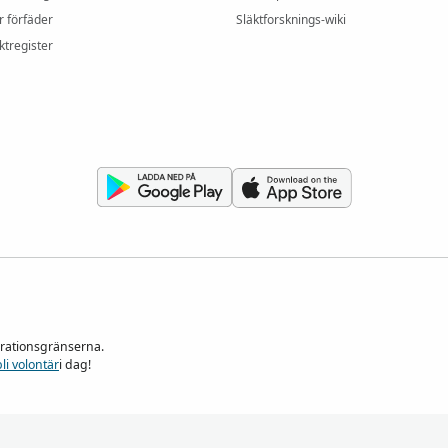
r förfäder
Släktforsknings-wiki
ktregister
nerationsgränserna.
bli volontär
i dag!