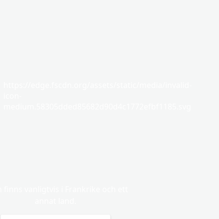
https://edge.fscdn.org/assets/static/media/invalid-
icon-
medium.58305dded85682d90d4c1772efbf1185.svg
n finns vanligtvis i Frankrike och ett
annat land.