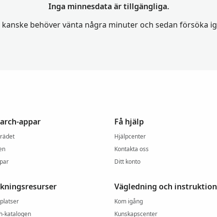
Inga minnesdata är tillgängliga.
 kanske behöver vänta några minuter och sedan försöka ig
arch-appar
Få hjälp
trädet
Hjälpcenter
en
Kontakta oss
ppar
Ditt konto
skningsresurser
Vägledning och instruktion
platser
Kom igång
h-katalogen
Kunskapscenter