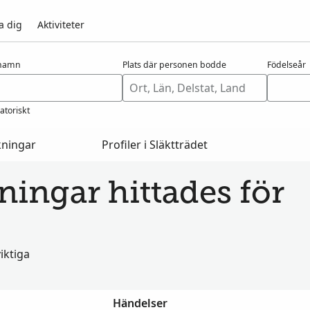
a dig
Aktiviteter
rnamn
Plats där personen bodde
Födelseår
atoriskt
kningar
Profiler i Släktträdet
ningar hittades för
iktiga
Händelser