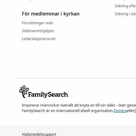
Sökning efte
För medlemmar i kyrkan
Sökning i slä
Förrättningar redo
Släktnamnshjälpen
Ledarskapsresurser
Inspirerar människor överallt att knyta an till sin släkt – över ge
FamilySearch är en internationell ideell organisation.
Donera
eller
Hjälpmedelssupport