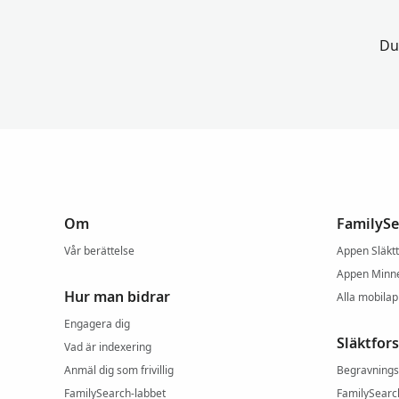
Du
Om
FamilySe
Vår berättelse
Appen Släkt
Appen Minn
Hur man bidrar
Alla mobila
Engagera dig
Släktfor
Vad är indexering
Anmäl dig som frivillig
Begravnings
FamilySearch-labbet
FamilySearc