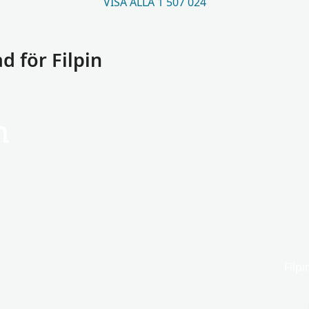
VISA ALLA 1 507 024
 för Filpin
n
Filpi