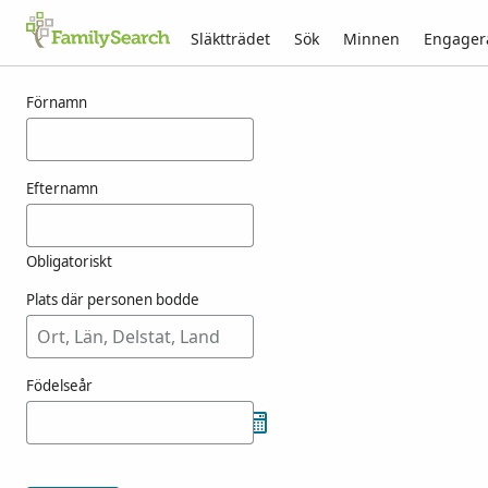
Släktträdet
Sök
Minnen
Engager
Resultat för fensk
Förnamn
Efternamn
Obligatoriskt
Plats där personen bodde
Födelseår