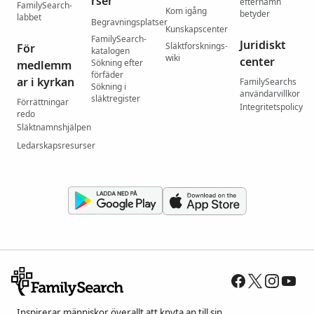
rser
efternamn
FamilySearch-
Kom igång
betyder
labbet
Begravningsplatser
Kunskapscenter
FamilySearch-
Juridiskt
Släktforsknings-
För
katalogen
wiki
center
Sökning efter
medlemm
förfäder
ar i kyrkan
FamilySearchs
Sökning i
användarvillkor
släktregister
Förrättningar
Integritetspolicy
redo
Släktnamnshjälpen
Ledarskapsresurser
Inspirerar människor överallt att knyta an till sin