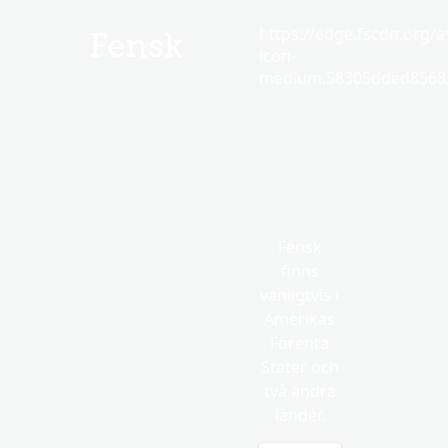
https://edge.fscdn.org/as
Fensk
icon-
medium.58305dded85682
Fensk
finns
vanligtvis i
Amerikas
Förenta
Stater och
två andra
länder.