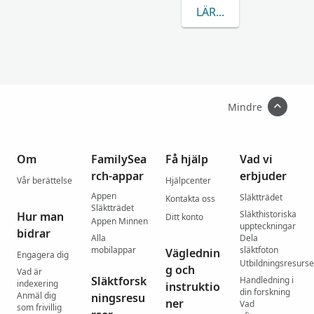
LÄR DIG MER OM FEN
Mindre
Om
FamilySea
Få hjälp
Vad vi
rch-appar
erbjuder
Vår berättelse
Hjälpcenter
Appen
Släktträdet
Kontakta oss
Släktträdet
Släkthistoriska
Hur man
Ditt konto
Appen Minnen
uppteckningar
bidrar
Alla
Dela
mobilappar
släktfoton
Väglednin
Engagera dig
Utbildningsresurse
g och
Vad är
Släktforsk
Handledning i
indexering
instruktio
din forskning
Anmäl dig
ningsresu
ner
Vad
som frivillig