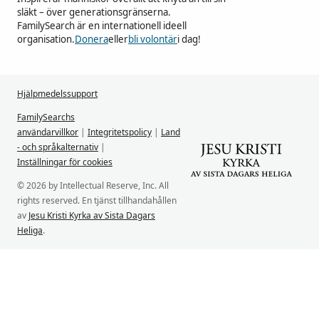
släkt – över generationsgränserna.
FamilySearch är en internationell ideell
organisation.
Donera
eller
bli volontär
i dag!
Hjälpmedelssupport
FamilySearchs
användarvillkor
|
Integritetspolicy
|
Land
- och språkalternativ
|
Inställningar för cookies
© 2026 by Intellectual Reserve, Inc. All
rights reserved. En tjänst tillhandahållen
av
Jesu Kristi Kyrka av Sista Dagars
Heliga
.