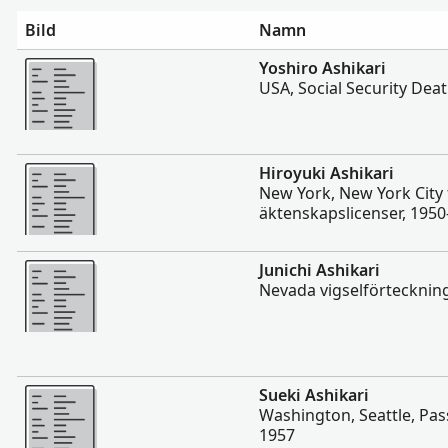
Bild
Namn
Mer
Yoshiro Ashikari
USA, Social Security Dea
Mer
Hiroyuki Ashikari
New York, New York City 
äktenskapslicenser, 195
Mer
Junichi Ashikari
Nevada vigselförtecknin
Mer
Sueki Ashikari
Washington, Seattle, Pass
1957