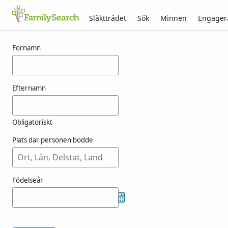
Släktträdet
Sök
Minnen
Engager
Resultat för ashikari
Förnamn
Efternamn
Obligatoriskt
Plats där personen bodde
Födelseår