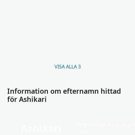
VISA ALLA 3
Information om efternamn hittad
för Ashikari
https://edge.fscdn.org/as
Ashikari
icon-