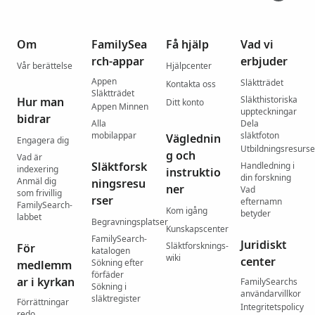
Om
FamilySea
Få hjälp
Vad vi
rch-appar
erbjuder
Vår berättelse
Hjälpcenter
Appen
Släktträdet
Kontakta oss
Släktträdet
Släkthistoriska
Hur man
Ditt konto
Appen Minnen
uppteckningar
bidrar
Alla
Dela
mobilappar
släktfoton
Väglednin
Engagera dig
Utbildningsresurse
g och
Vad är
Släktforsk
Handledning i
indexering
instruktio
din forskning
Anmäl dig
ningsresu
ner
Vad
som frivillig
rser
efternamn
FamilySearch-
Kom igång
betyder
labbet
Begravningsplatser
Kunskapscenter
FamilySearch-
Juridiskt
Släktforsknings-
För
katalogen
wiki
center
Sökning efter
medlemm
förfäder
ar i kyrkan
FamilySearchs
Sökning i
användarvillkor
släktregister
Förrättningar
Integritetspolicy
redo