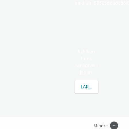
medium.58305dded85682
Ashikari
finns
vanligtvis i
Japan.
LÄR DIG MER OM ASH
Mindre