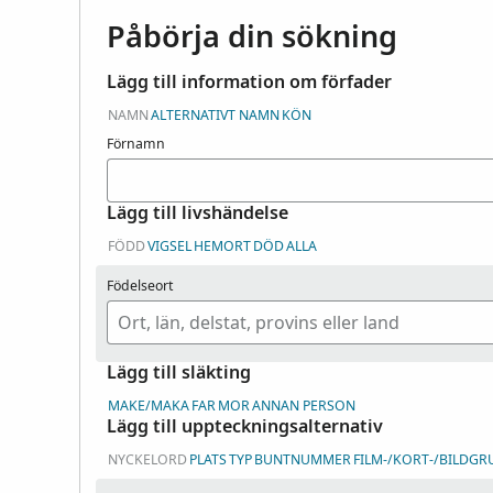
Påbörja din sökning
Lägg till information om förfader
NAMN
ALTERNATIVT NAMN
KÖN
Förnamn
Lägg till livshändelse
FÖDD
VIGSEL
HEMORT
DÖD
ALLA
Födelseort
Lägg till släkting
MAKE/MAKA
FAR
MOR
ANNAN PERSON
Lägg till uppteckningsalternativ
NYCKELORD
PLATS
TYP
BUNTNUMMER
FILM-/KORT-/BILDG