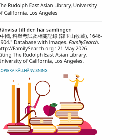
The Rudolph East Asian Library, University
of California, Los Angeles
Hänvisa till den här samlingen
"中國, 科舉考試及相關記錄 (韓玉山收藏), 1646-
1904." Database with images.
FamilySearch
.
http://FamilySearch.org : 21 May 2026.
Citing The Rudolph East Asian Library,
University of California, Los Angeles.
KOPIERA KÄLLHÄNVISNING