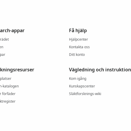
arch-appar
Få hjälp
trädet
Hjälpcenter
en
Kontakta oss
ppar
Ditt konto
skningsresurser
Vägledning och instruktion
platser
Kom igång
h-katalogen
Kunskapscenter
r förfäder
Släktforsknings-wiki
ktregister