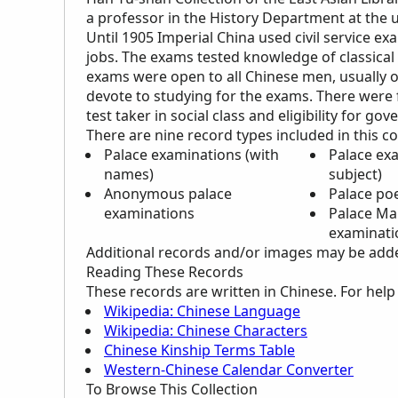
a professor in the History Department at the u
Until 1905 Imperial China used civil service e
jobs. The exams tested knowledge of classical
exams were open to all Chinese men, usually o
devote to studying for the exams. There were 
test taker in social class and eligibility for go
There are nine record types included in this co
Palace examinations (with
Palace ex
names)
subject)
Anonymous palace
Palace po
examinations
Palace Ma
examinati
Additional records and/or images may be added 
Reading These Records
These records are written in Chinese. For hel
Wikipedia: Chinese Language
Wikipedia: Chinese Characters
Chinese Kinship Terms Table
Western-Chinese Calendar Converter
To Browse This Collection