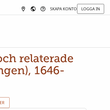
SKAPA KONTO
LOGGA IN
och relaterade
gen), 1646-
DER