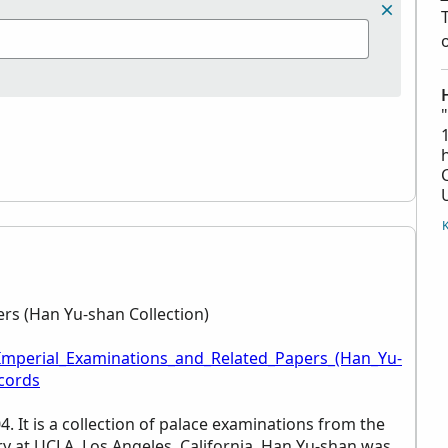
rs (Han Yu-shan Collection)
_Imperial_Examinations_and_Related_Papers_(Han_Yu-
ecords
. It is a collection of palace examinations from the
ry at UCLA, Los Angeles, California. Han Yu-shan was