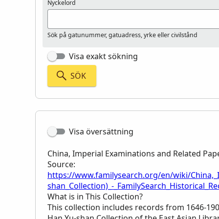
Nyckelord
Sök på gatunummer, gatuadress, yrke eller civilstånd
Visa exakt sökning
SÖK
Visa översättning
China, Imperial Examinations and Related Pape
Source:
https://www.familysearch.org/en/wiki/China,
shan_Collection)_-_FamilySearch_Historical_R
What is in This Collection?
This collection includes records from 1646-1904
Han Yu-shan Collection of the East Asian Libra