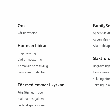
Om
FamilySe
Vår berättelse
Appen Släkt
Appen Minn
Hur man bidrar
Alla mobila
Engagera dig
Släktfor
Vad är indexering
Anmäl dig som frivillig
Begravnings
FamilySearch-labbet
FamilySearc
Sökning efte
För medlemmar i kyrkan
Sökning i slä
Förrättningar redo
Släktnamnshjälpen
Ledarskapsresurser