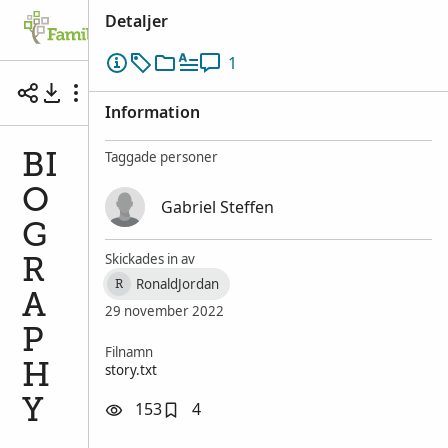
Detaljer
Släktträdet
Sök
Minnen
Engager
1
BIOGRAPHY
Information
Taggade personer
BI
O
Gabriel Steffen
G
Skickades in av
R
RonaldJordan
R
A
29 november 2022
P
Filnamn
story.txt
H
Y
153
4