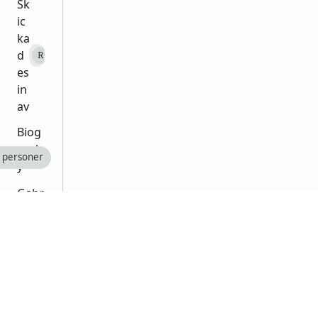
Sk
ic
ka
d
RonaldJordan
R
es
in
av
Biog
raph
 personer
y
Gabr
iel
Step
hens
1645
-
1720