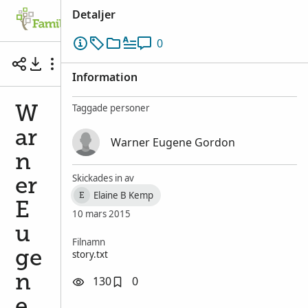
Detaljer
Släktträdet
Sök
Minnen
Engager
0
Warner Eugene Gordon, known as Latigo Gordo
Information
Taggade personer
W
ar
Warner Eugene Gordon
n
Skickades in av
er
Elaine B Kemp
E
E
10 mars 2015
u
Filnamn
story.txt
ge
n
130
0
e