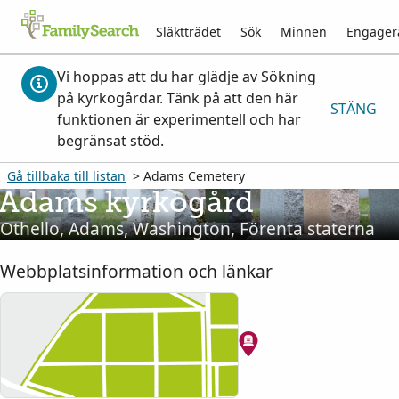
Släktträdet
Sök
Minnen
Engager
Vi hoppas att du har glädje av Sökning
på kyrkogårdar. Tänk på att den här
STÄNG
funktionen är experimentell och har
begränsat stöd.
Gå tillbaka till listan
> Adams Cemetery
Adams kyrkogård
Othello, Adams, Washington, Förenta staterna
Webbplatsinformation och länkar