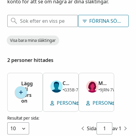
konto för att se om några är dina släktingar.
FÖRFINA SÖKNING
Visa bara mina släktingar
2 personer hittades
Chester Hilmes
Mary Alice McCallum
Lägg
till
Man
Kvinna
G35B-7RH
9JRN-7W5
1929–
•
1894–1914
•
pers
on
PERSON
VISA GRAVPLATS
PERSON
VISA G
Resultat per sida:
Sida
av 1