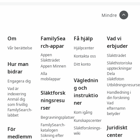
Mindre
Om
FamilySea
Få hjälp
Vad vi
rch-appar
erbjuder
Vår berättelse
Hjälpcenter
Appen
Släktträdet
Kontakta oss
Släktträdet
Släkthistoriska
Hur man
Ditt konto
Appen Minnen
uppteckningar
bidrar
Alla
Dela
mobilappar
släktfoton
Väglednin
Engagera dig
Utbildningsresurse
g och
Vad är
Släktforsk
Handledning i
indexering
instruktio
din forskning
Anmäl dig
ningsresu
ner
Vad
som frivillig
rser
efternamn
FamilySearch-
Kom igång
betyder
labbet
Begravningsplatser
Kunskapscenter
FamilySearch-
Juridiskt
Släktforsknings-
För
katalogen
wiki
center
Sökning efter
medlemm