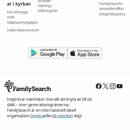
förfäder
ar i kyrkan
FamilySearchs
Sökning i
användarvillkor
släktregister
Förrättningar
Integritetspolicy
redo
Släktnamnshjälpen
Ledarskapsresurser
Inspirerar människor överallt att knyta an till sin
släkt – över generationsgränserna.
FamilySearch är en internationell ideell
organisation.
Donera
eller
bli volontär
i dag!