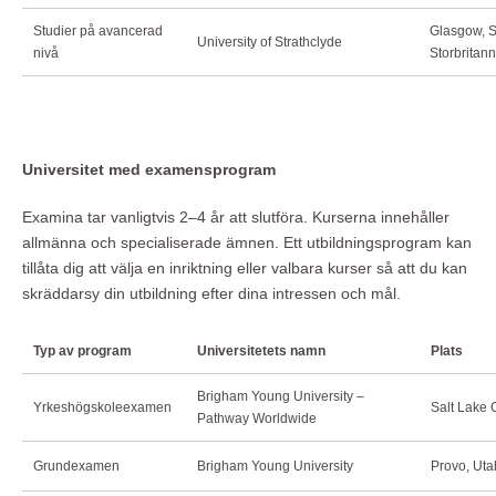
Studier på avancerad
Glasgow, S
University of Strathclyde
nivå
Storbritan
Universitet med examensprogram
Examina tar vanligtvis 2–4 år att slutföra. Kurserna innehåller
allmänna och specialiserade ämnen. Ett utbildningsprogram kan
tillåta dig att välja en inriktning eller valbara kurser så att du kan
skräddarsy din utbildning efter dina intressen och mål.
Typ av program
Universitetets namn
Plats
Brigham Young University –
Yrkeshögskoleexamen
Salt Lake 
Pathway Worldwide
Grundexamen
Brigham Young University
Provo, Ut