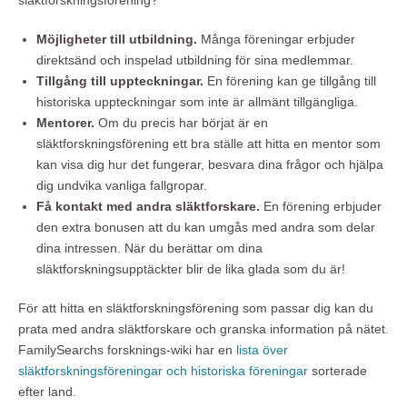
släktforskningsförening?
Möjligheter till utbildning.
Många föreningar erbjuder
direktsänd och inspelad utbildning för sina medlemmar.
Tillgång till uppteckningar.
En förening kan ge tillgång till
historiska uppteckningar som inte är allmänt tillgängliga.
Mentorer.
Om du precis har börjat är en
släktforskningsförening ett bra ställe att hitta en mentor som
kan visa dig hur det fungerar, besvara dina frågor och hjälpa
dig undvika vanliga fallgropar.
Få kontakt med andra släktforskare.
En förening erbjuder
den extra bonusen att du kan umgås med andra som delar
dina intressen. När du berättar om dina
släktforskningsupptäckter blir de lika glada som du är!
För att hitta en släktforskningsförening som passar dig kan du
prata med andra släktforskare och granska information på nätet.
FamilySearchs forsknings-wiki har en
lista över
släktforskningsföreningar och historiska föreningar
sorterade
efter land.