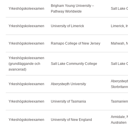
Brigham Young University –
Yrkeshögskoleexamen
Salt Lake 
Pathway Worldwide
Yrkeshögskoleexamen
University of Limerick
Limerick, I
Yrkeshögskoleexamen
Ramapo College of New Jersey
Mahwah, N
Yrkeshögskoleexamen
(grundläggande och
Salt Lake Community College
Salt Lake 
avancerad)
Aberystwyt
Yrkeshögskoleexamen
Aberystwyth University
Storbritan
Yrkeshögskoleexamen
University of Tasmania
Tasmanien,
Armidale, 
Yrkeshögskoleexamen
University of New England
Australien