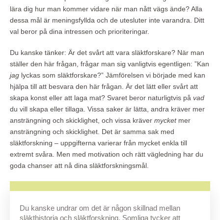
lära dig hur man kommer vidare när man nått vägs ände? Alla
dessa mål är meningsfyllda och de utesluter inte varandra. Ditt
val beror på dina intressen och prioriteringar.
Du kanske tänker: Är det svårt att vara släktforskare? När man
ställer den här frågan, frågar man sig vanligtvis egentligen: ”Kan
jag
lyckas som släktforskare?” Jämförelsen vi började med kan
hjälpa till att besvara den här frågan. Är det lätt eller svårt att
skapa konst eller att laga mat? Svaret beror naturligtvis på
vad
du vill skapa eller tillaga. Vissa saker är lätta, andra kräver mer
ansträngning och skicklighet, och vissa kräver
mycket
mer
ansträngning och skicklighet. Det är samma sak med
släktforskning – uppgifterna varierar från mycket enkla till
extremt svåra. Men med motivation och rätt vägledning har du
goda chanser att nå dina släktforskningsmål.
Du kanske undrar om det är någon skillnad mellan
släkthistoria och släktforskning. Somliga tycker att