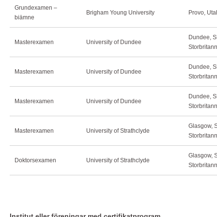
Grundexamen –
Brigham Young University
Provo, Ut
biämne
Dundee, Sk
Masterexamen
University of Dundee
Storbritan
Dundee, Sk
Masterexamen
University of Dundee
Storbritan
Dundee, Sk
Masterexamen
University of Dundee
Storbritan
Glasgow, S
Masterexamen
University of Strathclyde
Storbritan
Glasgow, S
Doktorsexamen
University of Strathclyde
Storbritan
Institut eller föreningar med certifikatprogram