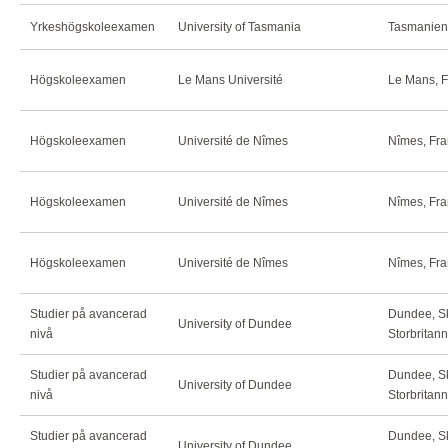
Yrkeshögskoleexamen
University of Tasmania
Tasmanien,
Högskoleexamen
Le Mans Université
Le Mans, F
Högskoleexamen
Université de Nîmes
Nîmes, Fra
Högskoleexamen
Université de Nîmes
Nîmes, Fra
Högskoleexamen
Université de Nîmes
Nîmes, Fra
Studier på avancerad
Dundee, Sk
University of Dundee
nivå
Storbritan
Studier på avancerad
Dundee, Sk
University of Dundee
nivå
Storbritan
Studier på avancerad
Dundee, Sk
University of Dundee