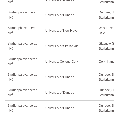
nivå
Storbritan
Studier på avancerad
Dundee, Sk
University of Dundee
nivå
Storbritan
Studier på avancerad
West Haven
University of New Haven
nivå
USA
Studier på avancerad
Glasgow, S
University of Strathclyde
nivå
Storbritan
Studier på avancerad
University College Cork
Cork, Irla
nivå
Studier på avancerad
Dundee, Sk
University of Dundee
nivå
Storbritan
Studier på avancerad
Dundee, Sk
University of Dundee
nivå
Storbritan
Studier på avancerad
Dundee, Sk
University of Dundee
nivå
Storbritan