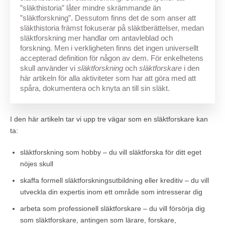
”släkthistoria” låter mindre skrämmande än
”släktforskning”. Dessutom finns det de som anser att
släkthistoria främst fokuserar på släktberättelser, medan
släktforskning mer handlar om antavleblad och
forskning. Men i verkligheten finns det ingen universellt
accepterad definition för någon av dem. För enkelhetens
skull använder vi
släktforskning
och
släktforskare
i den
här artikeln för alla aktiviteter som har att göra med att
spåra, dokumentera och knyta an till sin släkt.
I den här artikeln tar vi upp tre vägar som en släktforskare kan
ta:
släktforskning som hobby – du vill släktforska för ditt eget
nöjes skull
skaffa formell släktforskningsutbildning eller kreditiv – du vill
utveckla din expertis inom ett område som intresserar dig
arbeta som professionell släktforskare – du vill försörja dig
som släktforskare, antingen som lärare, forskare,