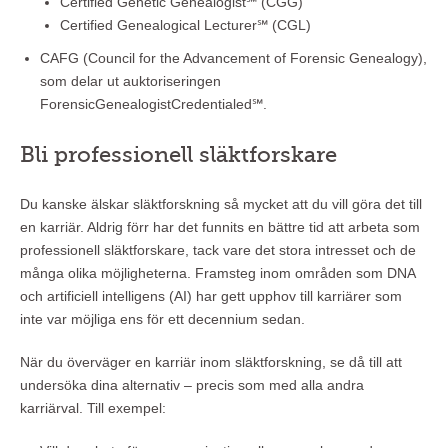
Certified Genetic Genealogist℠ (CGG)
Certified Genealogical Lecturer℠ (CGL)
CAFG (Council for the Advancement of Forensic Genealogy),
som delar ut auktoriseringen
ForensicGenealogistCredentialed℠.
Bli professionell släktforskare
Du kanske älskar släktforskning så mycket att du vill göra det till
en karriär. Aldrig förr har det funnits en bättre tid att arbeta som
professionell släktforskare, tack vare det stora intresset och de
många olika möjligheterna. Framsteg inom områden som DNA
och artificiell intelligens (AI) har gett upphov till karriärer som
inte var möjliga ens för ett decennium sedan.
När du överväger en karriär inom släktforskning, se då till att
undersöka dina alternativ – precis som med alla andra
karriärval. Till exempel: