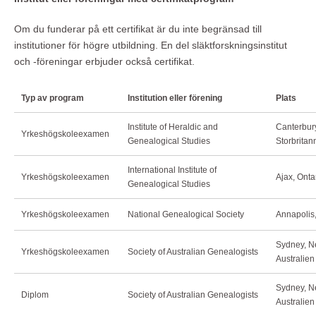
Om du funderar på ett certifikat är du inte begränsad till
institutioner för högre utbildning. En del släktforskningsinstitut
och -föreningar erbjuder också certifikat.
Typ av program
Institution eller förening
Plats
Institute of Heraldic and
Canterbury
Yrkeshögskoleexamen
Genealogical Studies
Storbrita
International Institute of
Yrkeshögskoleexamen
Ajax, Ont
Genealogical Studies
Yrkeshögskoleexamen
National Genealogical Society
Annapolis
Sydney, N
Yrkeshögskoleexamen
Society of Australian Genealogists
Australie
Sydney, N
Diplom
Society of Australian Genealogists
Australie