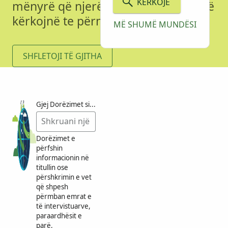
KËRKOJE
mënyrë që njerëz të tjerë të mund të
kërkojnë te përmbajtja e tij.
MË SHUMË MUNDËSI
SHFLETOJI TË GJITHA
Gjej Dorëzimet sipas Fjalës Kyç
Dorëzimet e
përfshin
informacionin në
titullin ose
përshkrimin e vet
që shpesh
përmban emrat e
të intervistuarve,
paraardhësit e
parë,