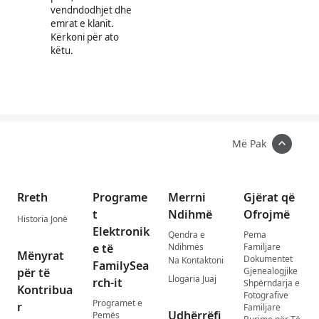
vendndodhjet dhe
emrat e klanit.
Kërkoni për ato
këtu.
Më Pak
Rreth
Programe
Merrni
Gjërat që
t
Ndihmë
Ofrojmë
Historia Jonë
Elektronik
Qendra e
Pema
e të
Ndihmës
Familjare
Mënyrat
Dokumentet
Na Kontaktoni
FamilySea
për të
Gjenealogjike
Llogaria Juaj
rch-it
Shpërndarja e
Kontribua
Fotografive
Programet e
r
Familjare
Udhërrëfi
Pemës