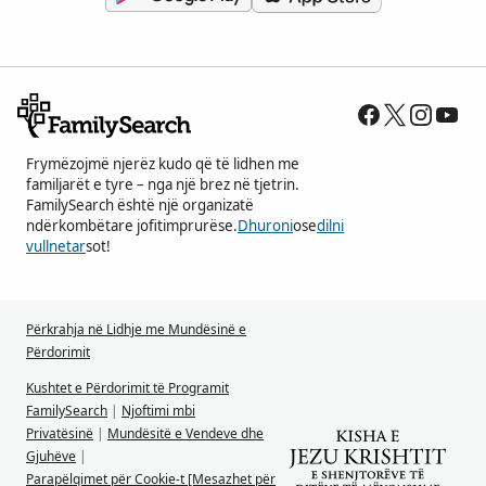
Frymëzojmë njerëz kudo që të lidhen me
familjarët e tyre – nga një brez në tjetrin.
FamilySearch është një organizatë
ndërkombëtare jofitimprurëse.
Dhuroni
ose
dilni
vullnetar
sot!
Përkrahja në Lidhje me Mundësinë e
Përdorimit
Kushtet e Përdorimit të Programit
FamilySearch
|
Njoftimi mbi
Privatësinë
|
Mundësitë e Vendeve dhe
Gjuhëve
|
Parapëlqimet për Cookie-t [Mesazhet për