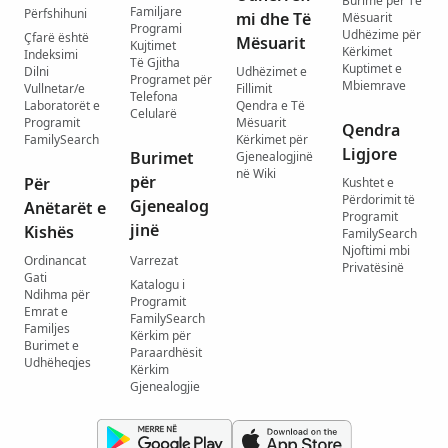
Burime për Të
Familjare
Përfshihuni
mi dhe Të
Mësuarit
Programi
Udhëzime për
Çfarë është
Mësuarit
Kujtimet
Kërkimet
Indeksimi
Të Gjitha
Kuptimet e
Dilni
Udhëzimet e
Programet për
Mbiemrave
Vullnetar/e
Fillimit
Telefona
Laboratorët e
Qendra e Të
Celularë
Programit
Mësuarit
Qendra
FamilySearch
Kërkimet për
Ligjore
Burimet
Gjenealogjinë
në Wiki
për
Për
Kushtet e
Përdorimit të
Gjenealog
Anëtarët e
Programit
jinë
Kishës
FamilySearch
Njoftimi mbi
Ordinancat
Varrezat
Privatësinë
Gati
Katalogu i
Ndihma për
Programit
Emrat e
FamilySearch
Familjes
Kërkim për
Burimet e
Paraardhësit
Udhëheqjes
Kërkim
Gjenealogjie