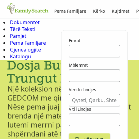
Pema Familjare
Kërko
Kujtimet
P
Dokumentet
Tërë Teksti
Pamjet
Emrat
Pema Familjare
Gjenealogjitë
Katalogu
Dosja Burimore e
Mbiemrat
Trungut Familjar
Një koleksion në rritje i materialeve
Vendi i Lindjes
GEDCOM me qindra miliona emra.
Nëse pema juaj familjare përmbahet
Viti i Lindjes
brenda një materiali GEDCOM, ju
lutemi merrni parasysh ta
shpërndani atë te FamilySearch në