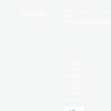
https://edge.fscdn.org/as
Ounei
icon-
medium.58305dded85682
Mbiemri
Ounei
përgjithësi
sht
gjendet në
New
Caledonia.