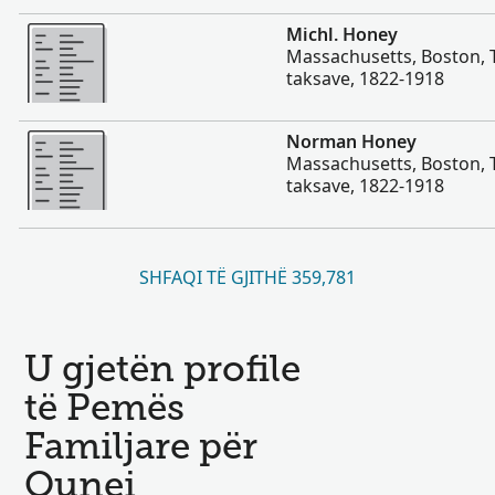
Më Shumë
Michl. Honey
Massachusetts, Boston, 
taksave, 1822-1918
Më Shumë
Norman Honey
Massachusetts, Boston, 
taksave, 1822-1918
SHFAQI TË GJITHË 359,781
U gjetën profile
të Pemës
Familjare për
Ounei