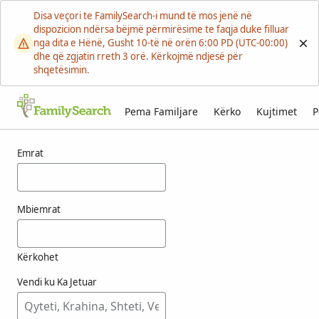
Disa veçori te FamilySearch-i mund të mos jenë në
dispozicion ndërsa bëjmë përmirësime te faqja duke filluar
nga dita e Hënë, Gusht 10-të në orën 6:00 PD (UTC-00:00)
dhe që zgjatin rreth 3 orë. Kërkojmë ndjesë për
shqetësimin.
Pema Familjare
Kërko
Kujtimet
P
Rezultatet për ounei
Emrat
Mbiemrat
Kërkohet
Vendi ku Ka Jetuar