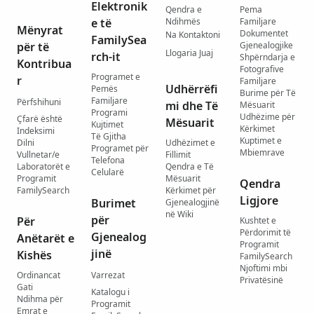
Elektronik
Qendra e
Pema
e të
Ndihmës
Familjare
Mënyrat
Dokumentet
Na Kontaktoni
FamilySea
për të
Gjenealogjike
Llogaria Juaj
rch-it
Shpërndarja e
Kontribua
Fotografive
Programet e
r
Familjare
Udhërrëfi
Pemës
Burime për Të
Familjare
Përfshihuni
mi dhe Të
Mësuarit
Programi
Udhëzime për
Çfarë është
Mësuarit
Kujtimet
Kërkimet
Indeksimi
Të Gjitha
Kuptimet e
Dilni
Udhëzimet e
Programet për
Mbiemrave
Vullnetar/e
Fillimit
Telefona
Laboratorët e
Qendra e Të
Celularë
Programit
Mësuarit
Qendra
FamilySearch
Kërkimet për
Ligjore
Burimet
Gjenealogjinë
në Wiki
për
Për
Kushtet e
Përdorimit të
Gjenealog
Anëtarët e
Programit
jinë
Kishës
FamilySearch
Njoftimi mbi
Ordinancat
Varrezat
Privatësinë
Gati
Katalogu i
Ndihma për
Programit
Emrat e