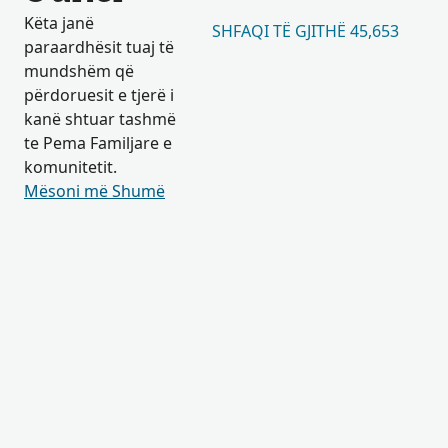
Këta janë
SHFAQI TË GJITHË 45,653
paraardhësit tuaj të
mundshëm që
përdoruesit e tjerë i
kanë shtuar tashmë
te Pema Familjare e
komunitetit.
Mësoni më Shumë