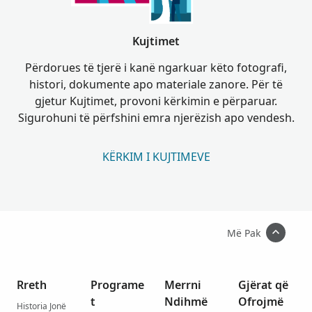
Kujtimet
Përdorues të tjerë i kanë ngarkuar këto fotografi,
histori, dokumente apo materiale zanore. Për të
gjetur Kujtimet, provoni kërkimin e përparuar.
Sigurohuni të përfshini emra njerëzish apo vendesh.
KËRKIM I KUJTIMEVE
Më Pak
Rreth
Programe
Merrni
Gjërat që
t
Ndihmë
Ofrojmë
Historia Jonë