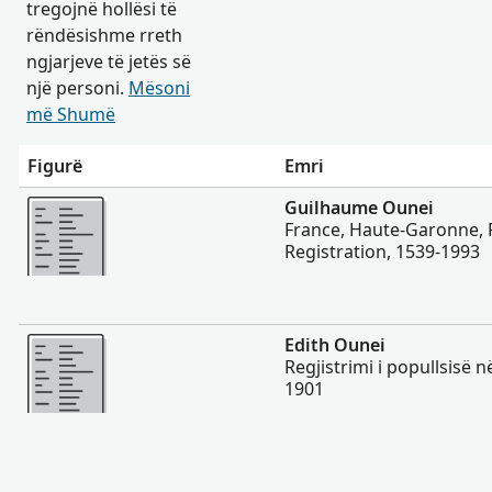
tregojnë hollësi të
rëndësishme rreth
ngjarjeve të jetës së
një personi.
Mësoni
më Shumë
Figurë
Emri
Më Shumë
Guilhaume Ounei
France, Haute-Garonne, P
Registration, 1539-1993
Më Shumë
Edith Ounei
Regjistrimi i popullsisë n
1901