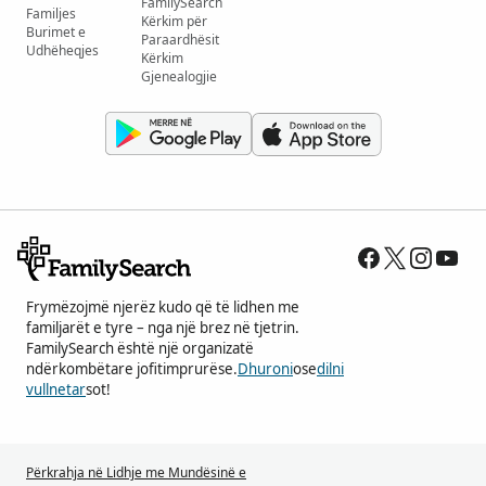
FamilySearch
Familjes
Kërkim për
Burimet e
Paraardhësit
Udhëheqjes
Kërkim
Gjenealogjie
Frymëzojmë njerëz kudo që të lidhen me
familjarët e tyre – nga një brez në tjetrin.
FamilySearch është një organizatë
ndërkombëtare jofitimprurëse.
Dhuroni
ose
dilni
vullnetar
sot!
Përkrahja në Lidhje me Mundësinë e