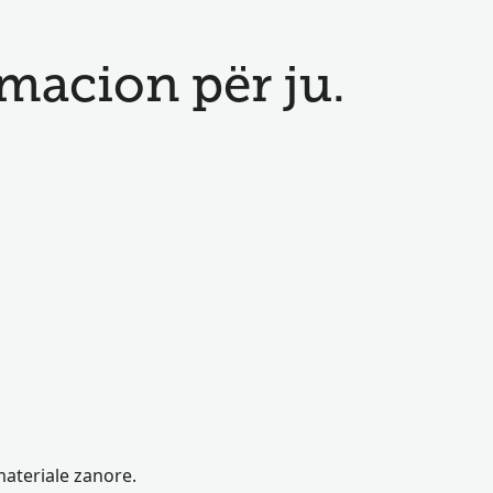
acion për ju.
materiale zanore.