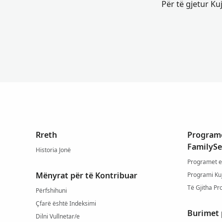
Për të gjetur Ku
Rreth
Programe
FamilySe
Historia Jonë
Programet e
Mënyrat për të Kontribuar
Programi Ku
Të Gjitha Pr
Përfshihuni
Çfarë është Indeksimi
Burimet 
Dilni Vullnetar/e