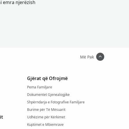
ni emra njerëzish
Më Pak
Gjërat që Ofrojmë
Pema Familjare
Dokumentet Gjenealogjike
Shpërndarja e Fotografive Familjare
Burime për Të Mësuarit
it
Udhëzime për Kërkimet
Kuptimet e Mbiemrave