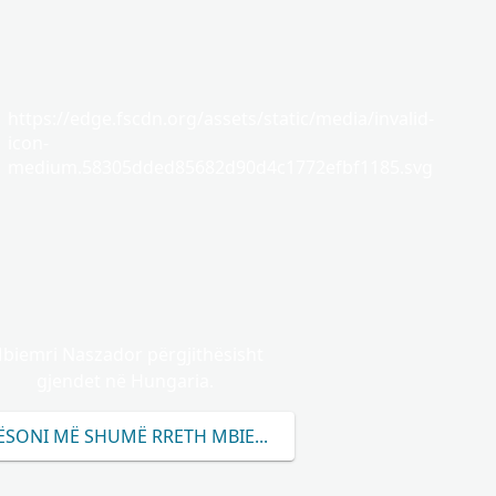
https://edge.fscdn.org/assets/static/media/invalid-
icon-
medium.58305dded85682d90d4c1772efbf1185.svg
biemri Naszador përgjithësisht
gjendet në Hungaria.
ËSONI MË SHUMË RRETH MBIEMRIT NASZADOR