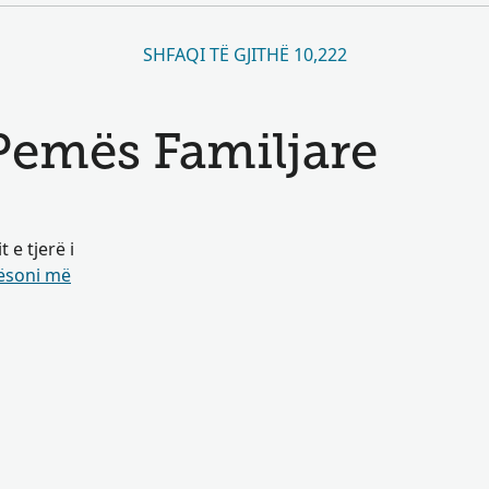
SHFAQI TË GJITHË 10,222
 Pemës Familjare
e tjerë i
soni më