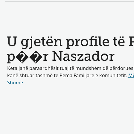
U gjetën profile të
p��r Naszador
Këta janë paraardhësit tuaj të mundshëm që përdoruesit 
kanë shtuar tashmë te Pema Familjare e komunitetit.
Më
Shumë