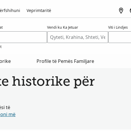
ërfshihuni
Veprimtaritë
at
Vendi ku Ka Jetuar
Viti i Lindjes
t
orike
Profile të Pemës Familjare
 historike për
si të
oni më