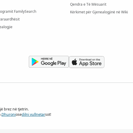
Qendra e Të Mësuarit
rogramit FamilySearch
Kërkimet për Gjenealogjinë në Wiki
Paraardhësit
ealogjie
ë brez në tjetrin.
.
Dhuroni
ose
dilni vullnetar
sot!