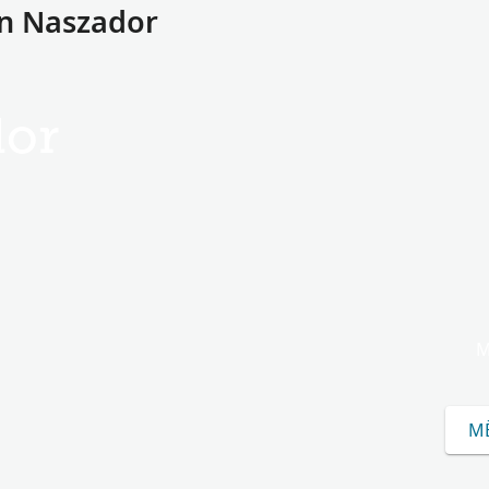
in Naszador
dor
M
M