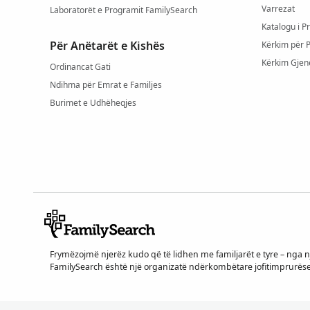
Varrezat
Laboratorët e Programit FamilySearch
Katalogu i P
Për Anëtarët e Kishës
Kërkim për 
Kërkim Gjen
Ordinancat Gati
Ndihma për Emrat e Familjes
Burimet e Udhëheqjes
Frymëzojmë njerëz kudo që të lidhen me familjarët e tyre – nga nj
FamilySearch është një organizatë ndërkombëtare jofitimprurëse