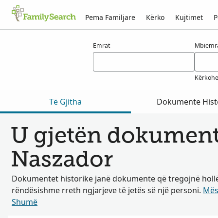
Pema Familjare
Kërko
Kujtimet
P
Rezultatet për naszador
Emrat
Mbiemr
Kërkohe
Të Gjitha
Dokumente Hist
U gjetën dokumente
Naszador
Dokumentet historike janë dokumente që tregojnë hollë
rëndësishme rreth ngjarjeve të jetës së një personi.
Mës
Shumë