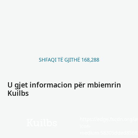
SHFAQI TË GJITHË 168,288
U gjet informacion për mbiemrin
Kuilbs
https://edge.fscdn.org/as
Kuilbs
icon-
medium.58305dded85682