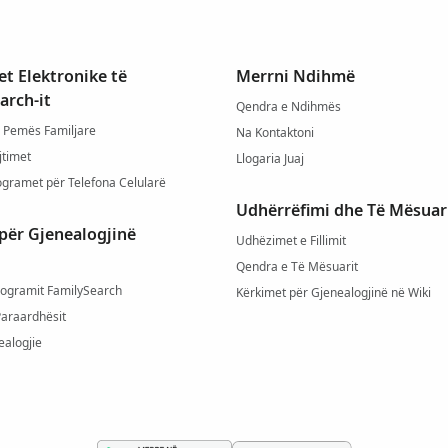
t Elektronike të
Merrni Ndihmë
arch-it
Qendra e Ndihmës
 Pemës Familjare
Na Kontaktoni
jtimet
Llogaria Juaj
ogramet për Telefona Celularë
Udhërrëfimi dhe Të Mësuar
për Gjenealogjinë
Udhëzimet e Fillimit
Qendra e Të Mësuarit
rogramit FamilySearch
Kërkimet për Gjenealogjinë në Wiki
Paraardhësit
ealogjie