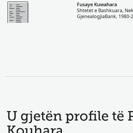
Më Shumë
Fusaye Kuwahara
Shtetet e Bashkuara, Nek
GjenealogjiaBank, 1980-
U gjetën profile të
Kouhara