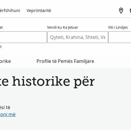
ërfshihuni
Veprimtaritë
at
Vendi ku Ka Jetuar
Viti i Lindjes
t
orike
Profile të Pemës Familjare
 historike për
si të
oni më