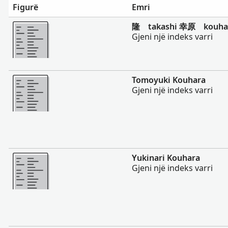
Figurë
Emri
Më Shumë
隆 takashi 幸原 kouha
Gjeni një indeks varri
Më Shumë
Tomoyuki Kouhara
Gjeni një indeks varri
Më Shumë
Yukinari Kouhara
Gjeni një indeks varri