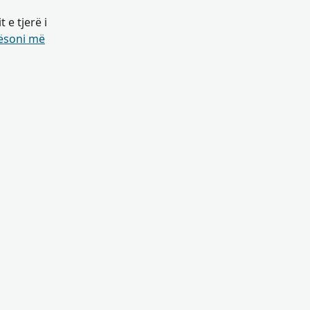
e tjerë i
soni më