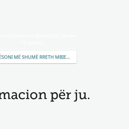
mri Kouhara përgjithësisht gjendet
në Japonia.
ËSONI MË SHUMË RRETH MBIEMRIT KOUHARA
acion për ju.