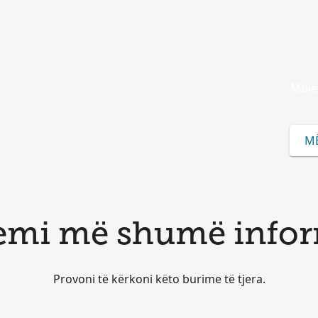
Mbie
M
emi më shumë inform
Provoni të kërkoni këto burime të tjera.