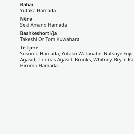
Babai
Yutaka Hamada
Nëna
Seki Amano Hamada
Bashkëshorti/ja
Takeshi Or Tom Kuwahara
Të Tjerë
Susumu Hamada, Yutako Watanabe, Natsuye Fujii
Agasid, Thomas Agasid, Brooks, Whitney, Bryce R
Hiromu Hamada