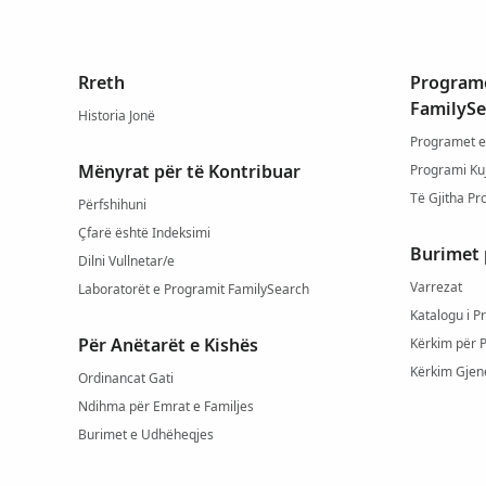
Rreth
Programe
FamilySe
Historia Jonë
Programet e
Mënyrat për të Kontribuar
Programi Ku
Të Gjitha Pr
Përfshihuni
Çfarë është Indeksimi
Burimet 
Dilni Vullnetar/e
Varrezat
Laboratorët e Programit FamilySearch
Katalogu i P
Për Anëtarët e Kishës
Kërkim për 
Kërkim Gjen
Ordinancat Gati
Ndihma për Emrat e Familjes
Burimet e Udhëheqjes