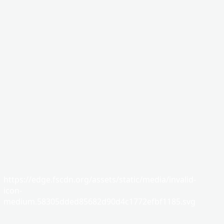
https://edge.fscdn.org/assets/static/media/invalid-
icon-
medium.58305dded85682d90d4c1772efbf1185.svg