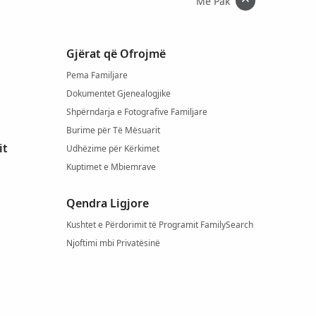
Më Pak
Gjërat që Ofrojmë
Pema Familjare
Dokumentet Gjenealogjike
Shpërndarja e Fotografive Familjare
Burime për Të Mësuarit
it
Udhëzime për Kërkimet
Kuptimet e Mbiemrave
Qendra Ligjore
Kushtet e Përdorimit të Programit FamilySearch
Njoftimi mbi Privatësinë