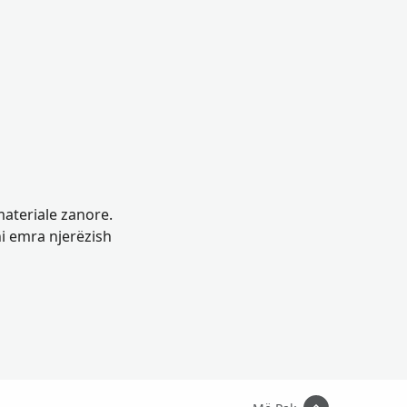
materiale zanore.
ni emra njerëzish