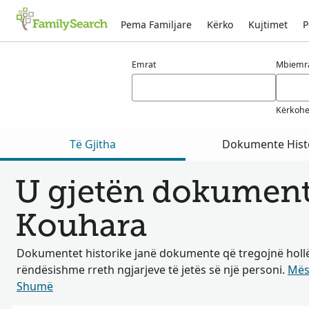
Pema Familjare
Kërko
Kujtimet
P
Rezultatet për kouhara
Emrat
Mbiemr
Kërkohe
Të Gjitha
Dokumente Hist
U gjetën dokumente
Kouhara
Dokumentet historike janë dokumente që tregojnë hollë
rëndësishme rreth ngjarjeve të jetës së një personi.
Mës
Shumë