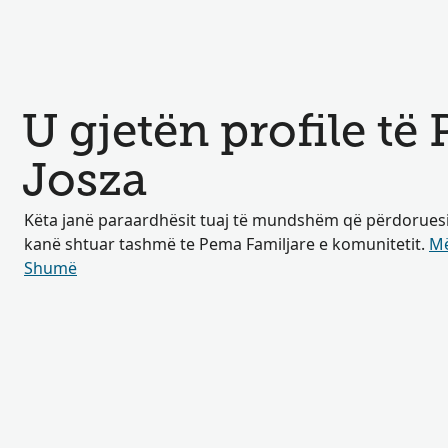
U gjetën profile të
Josza
Këta janë paraardhësit tuaj të mundshëm që përdoruesit 
kanë shtuar tashmë te Pema Familjare e komunitetit.
Më
Shumë