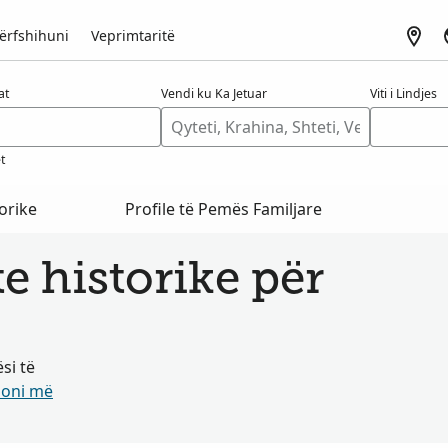
ërfshihuni
Veprimtaritë
at
Vendi ku Ka Jetuar
Viti i Lindjes
t
orike
Profile të Pemës Familjare
 historike për
si të
oni më