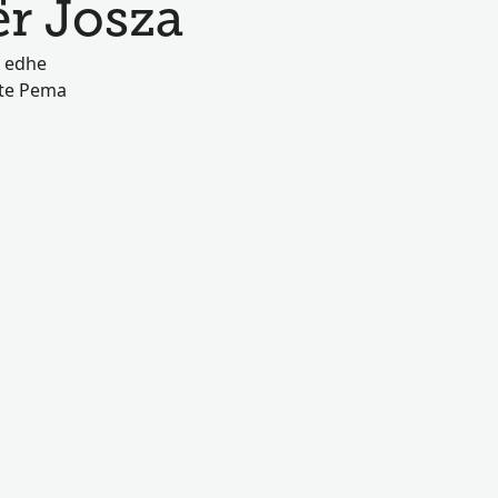
ër Josza
e edhe
 te Pema