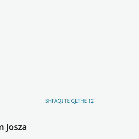
SHFAQI TË GJITHË 12
n Josza