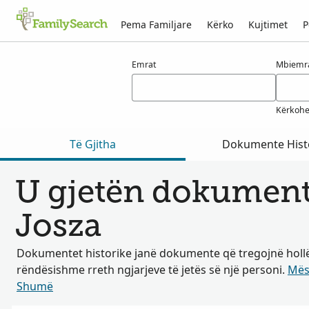
Pema Familjare
Kërko
Kujtimet
P
Rezultatet për josza
Emrat
Mbiemr
Kërkohe
Të Gjitha
Dokumente Hist
U gjetën dokumente
Josza
Dokumentet historike janë dokumente që tregojnë hollë
rëndësishme rreth ngjarjeve të jetës së një personi.
Mës
Shumë