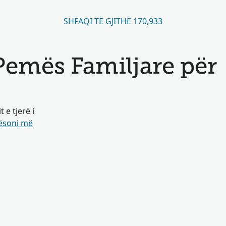
SHFAQI TË GJITHË 170,933
 Pemës Familjare për
e tjerë i
soni më