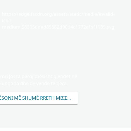
https://edge.fscdn.org/assets/static/media/invalid-
icon-
medium.58305dded85682d90d4c1772efbf1185.svg
mri Josza përgjithësisht gjendet në
Hungaria dhe dy vende të tjera.
SONI MË SHUMË RRETH MBIEMRIT JOSZA