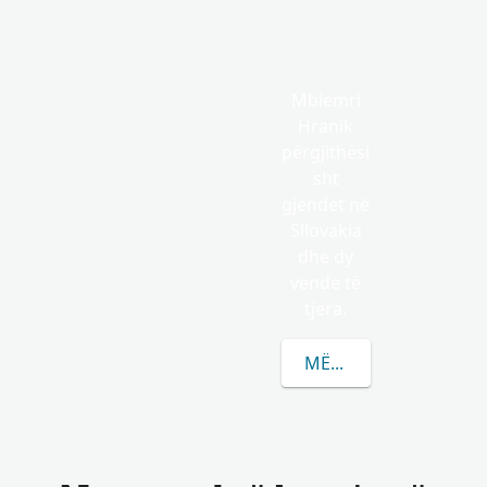
Mbiemri
Hranik
përgjithësi
sht
gjendet në
Sllovakia
dhe dy
vende të
tjera.
MËSONI MË SHUMË R