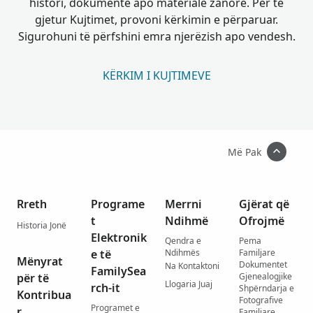
histori, dokumente apo materiale zanore. Për të
gjetur Kujtimet, provoni kërkimin e përparuar.
Sigurohuni të përfshini emra njerëzish apo vendesh.
KËRKIM I KUJTIMEVE
Më Pak
Rreth
Programe
Merrni
Gjërat që
t
Ndihmë
Ofrojmë
Historia Jonë
Elektronik
Qendra e
Pema
e të
Ndihmës
Familjare
Mënyrat
Dokumentet
Na Kontaktoni
FamilySea
për të
Gjenealogjike
Llogaria Juaj
rch-it
Shpërndarja e
Kontribua
Fotografive
Programet e
r
Familjare