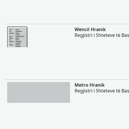
Më Shumë
Wencil Hranik
Regjistri i Shteteve të B
Më Shumë
Metro Hranik
Regjistri i Shteteve të B