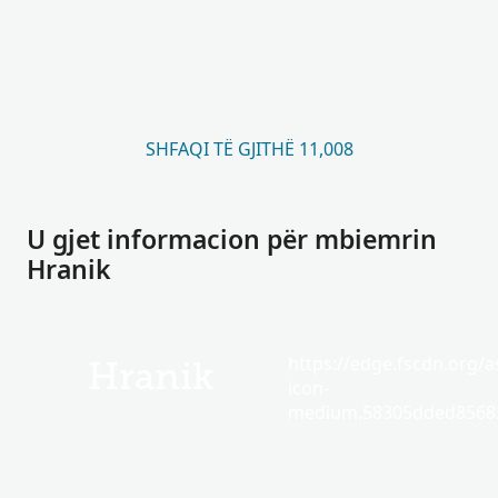
SHFAQI TË GJITHË 11,008
U gjet informacion për mbiemrin
Hranik
https://edge.fscdn.org/as
Hranik
icon-
medium.58305dded85682