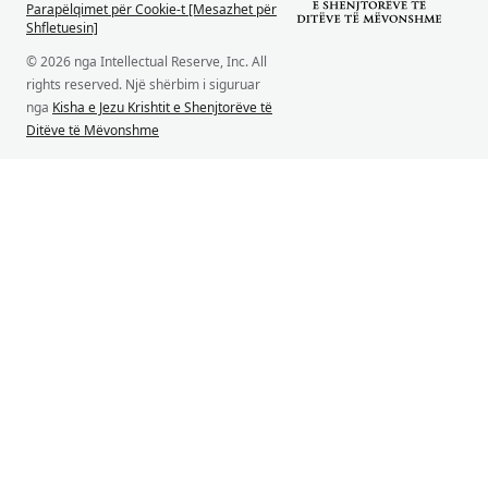
Parapëlqimet për Cookie-t [Mesazhet për
Shfletuesin]
© 2026 nga Intellectual Reserve, Inc. All
rights reserved. Një shërbim i siguruar
nga
Kisha e Jezu Krishtit e Shenjtorëve të
Ditëve të Mëvonshme