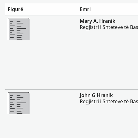
Figurë
Emri
Më Shumë
Mary A. Hranik
Regjistri i Shteteve të B
Më Shumë
John G Hranik
Regjistri i Shteteve të B