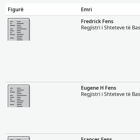
Figurë
Emri
Më Shumë
Fredrick Fens
Regjistri i Shteteve të B
Më Shumë
Eugene H Fens
Regjistri i Shteteve të B
Më Shumë
Frances Fens