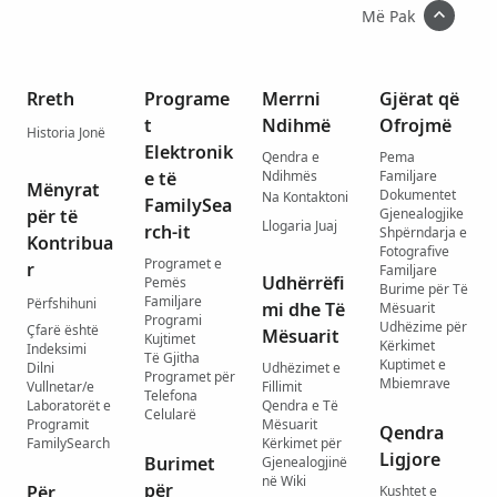
Më Pak
Rreth
Programe
Merrni
Gjërat që
t
Ndihmë
Ofrojmë
Historia Jonë
Elektronik
Qendra e
Pema
e të
Ndihmës
Familjare
Mënyrat
Dokumentet
Na Kontaktoni
FamilySea
për të
Gjenealogjike
Llogaria Juaj
rch-it
Shpërndarja e
Kontribua
Fotografive
Programet e
r
Familjare
Udhërrëfi
Pemës
Burime për Të
Familjare
Përfshihuni
mi dhe Të
Mësuarit
Programi
Udhëzime për
Çfarë është
Mësuarit
Kujtimet
Kërkimet
Indeksimi
Të Gjitha
Kuptimet e
Dilni
Udhëzimet e
Programet për
Mbiemrave
Vullnetar/e
Fillimit
Telefona
Laboratorët e
Qendra e Të
Celularë
Programit
Mësuarit
Qendra
FamilySearch
Kërkimet për
Ligjore
Burimet
Gjenealogjinë
në Wiki
për
Për
Kushtet e