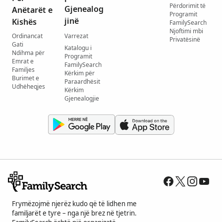
Përdorimit të
Gjenealog
Anëtarët e
Programit
jinë
Kishës
FamilySearch
Njoftimi mbi
Ordinancat
Varrezat
Privatësinë
Gati
Katalogu i
Ndihma për
Programit
Emrat e
FamilySearch
Familjes
Kërkim për
Burimet e
Paraardhësit
Udhëheqjes
Kërkim
Gjenealogjie
Frymëzojmë njerëz kudo që të lidhen me
familjarët e tyre – nga një brez në tjetrin.