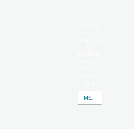
Mbiemri
Fens
përgjithësi
sht
gjendet në
Holandë
dhe dy
vende të
tjera.
MËSONI MË SHUMË R