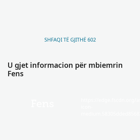
SHFAQI TË GJITHË 602
U gjet informacion për mbiemrin
Fens
https://edge.fscdn.org/as
Fens
icon-
medium.58305dded85682