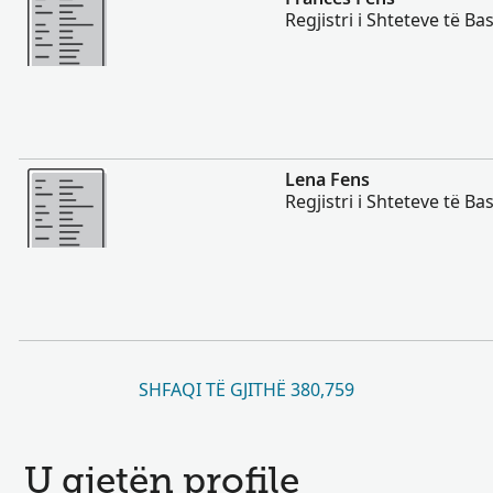
Regjistri i Shteteve të B
Më Shumë
Lena Fens
Regjistri i Shteteve të B
SHFAQI TË GJITHË 380,759
U gjetën profile