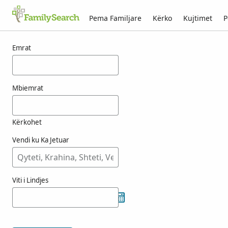
Pema Familjare
Kërko
Kujtimet
P
Rezultatet për fens
Emrat
Mbiemrat
Kërkohet
Vendi ku Ka Jetuar
Viti i Lindjes