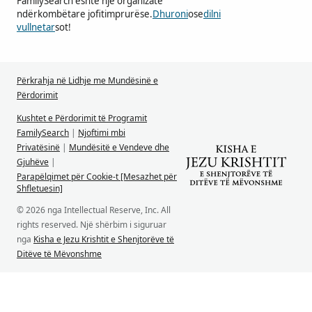
FamilySearch është një organizatë
ndërkombëtare jofitimprurëse.
Dhuroni
ose
dilni
vullnetar
sot!
Përkrahja në Lidhje me Mundësinë e
Përdorimit
Kushtet e Përdorimit të Programit
FamilySearch
|
Njoftimi mbi
Privatësinë
|
Mundësitë e Vendeve dhe
Gjuhëve
|
Parapëlqimet për Cookie-t [Mesazhet për
Shfletuesin]
© 2026 nga Intellectual Reserve, Inc. All
rights reserved. Një shërbim i siguruar
nga
Kisha e Jezu Krishtit e Shenjtorëve të
Ditëve të Mëvonshme