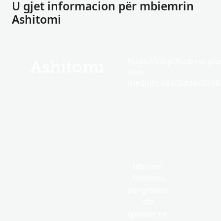
U gjet informacion për mbiemrin
Ashitomi
https://edge.fscdn.org/as
Ashitomi
icon-
medium.58305dded85682
Mbiemri
Ashitomi
përgjithësi
sht
gjendet në