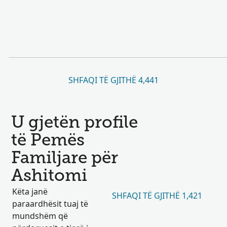
SHFAQI TË GJITHË 4,441
U gjetën profile
të Pemës
Familjare për
Ashitomi
Këta janë
SHFAQI TË GJITHË 1,421
paraardhësit tuaj të
mundshëm që