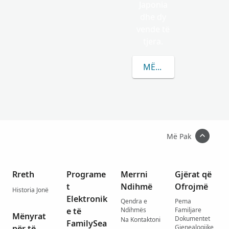
Japonia
dhe dy
vende të
tjera.
MËSONI MË SHUMË R
Më Pak
Rreth
Programe
Merrni
Gjërat që
t
Ndihmë
Ofrojmë
Historia Jonë
Elektronik
Qendra e
Pema
e të
Ndihmës
Familjare
Mënyrat
Dokumentet
Na Kontaktoni
FamilySea
për të
Gjenealogjike