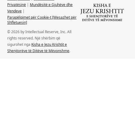
Privatësinë
|
Mundësitë e Gjuhëve dhe
Vendeve
|
Parapëlqimet për Cookie-t [Mesazhet për
Shfletuesin]
© 2026 by Intellectual Reserve, Inc. All
rights reserved. Një shërbim që
sigurohet nga
Kisha e Jezu Krishtit e
Shenjtorëve të Ditëve të Mëvonshme
.