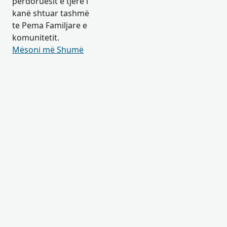
përdoruesit e tjerë i
kanë shtuar tashmë
te Pema Familjare e
komunitetit.
Mësoni më Shumë