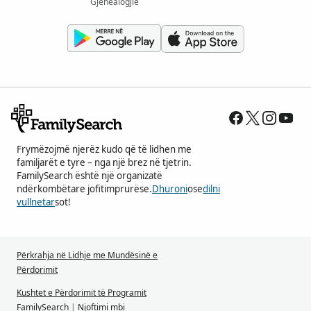
Gjenealogjie
Frymëzojmë njerëz kudo që të lidhen me
familjarët e tyre – nga një brez në tjetrin.
FamilySearch është një organizatë
ndërkombëtare jofitimprurëse.
Dhuroni
ose
dilni
vullnetar
sot!
Përkrahja në Lidhje me Mundësinë e
Përdorimit
Kushtet e Përdorimit të Programit
FamilySearch
|
Njoftimi mbi