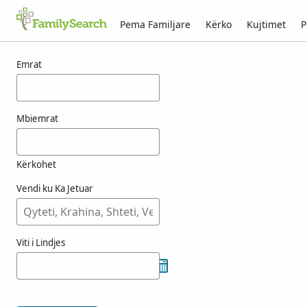
Pema Familjare
Kërko
Kujtimet
P
Rezultatet për ashitomi
Emrat
Mbiemrat
Kërkohet
Vendi ku Ka Jetuar
Viti i Lindjes