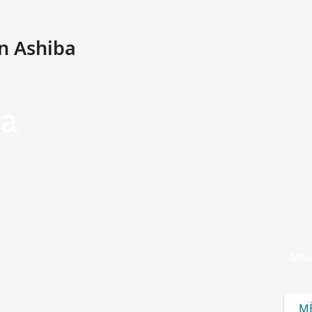
n Ashiba
ba
Mbie
MË