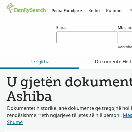
Pema Familjare
Kërko
Kujtimet
P
Rezultatet për ashiba
Emrat
Mbiemr
Kërkohe
Të Gjitha
Dokumente Hist
U gjetën dokumente
Ashiba
Dokumentet historike janë dokumente që tregojnë hollë
rëndësishme rreth ngjarjeve të jetës së një personi.
Mës
Shumë