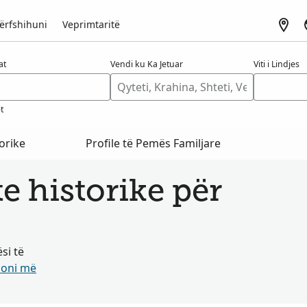
ërfshihuni
Veprimtaritë
at
Vendi ku Ka Jetuar
Viti i Lindjes
t
orike
Profile të Pemës Familjare
 historike për
si të
oni më