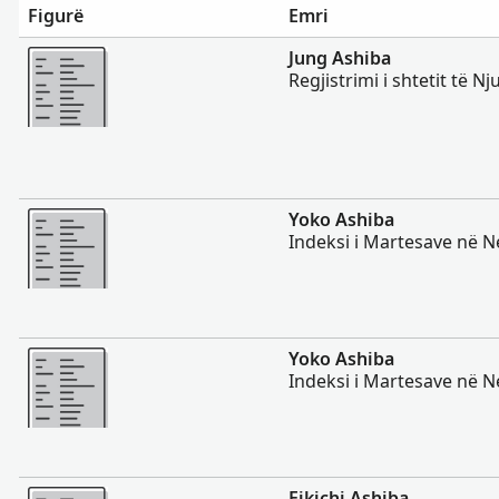
Figurë
Emri
Më Shumë
Jung Ashiba
Regjistrimi i shtetit të Nj
Më Shumë
Yoko Ashiba
Indeksi i Martesave në 
Më Shumë
Yoko Ashiba
Indeksi i Martesave në 
Më Shumë
Eikichi Ashiba