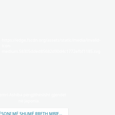
https://edge.fscdn.org/assets/static/media/invalid-
icon-
medium.58305dded85682d90d4c1772efbf1185.svg
mri Ashiba përgjithësisht gjendet
në Japonia.
SONI MË SHUMË RRETH MBIEMRIT ASHIBA