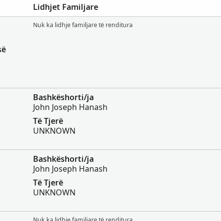
Lidhjet Familjare
Nuk ka lidhje familjare të renditura
së
,
Bashkëshorti/ja
John Joseph Hanash
Të Tjerë
UNKNOWN
Bashkëshorti/ja
John Joseph Hanash
Të Tjerë
UNKNOWN
Nuk ka lidhje familjare të renditura