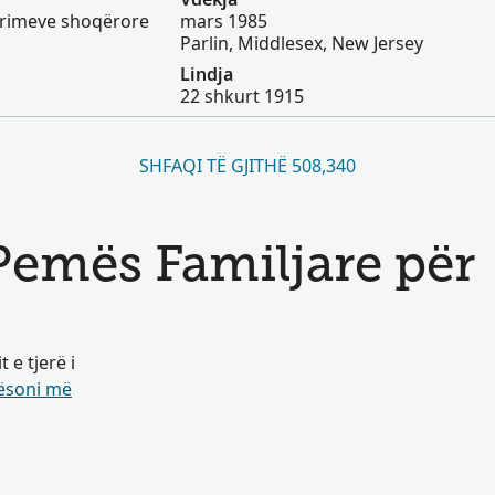
gurimeve shoqërore
mars 1985
Parlin, Middlesex, New Jersey
Lindja
22 shkurt 1915
SHFAQI TË GJITHË 508,340
 Pemës Familjare për
e tjerë i
soni më