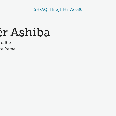
SHFAQI TË GJITHË 72,630
ër Ashiba
e edhe
 te Pema