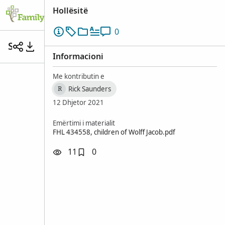
Hollësitë
0
S’ka titull
Informacioni
Me kontributin e
Rick Saunders
R
12 Dhjetor 2021
Emërtimi i materialit
FHL 434558, children of Wolff Jacob.pdf
11
0