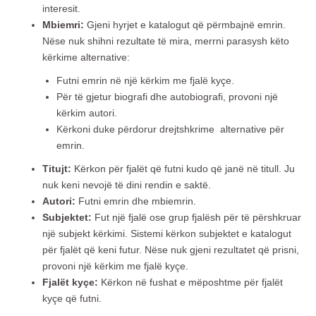
interesit.
Mbiemri:
Gjeni hyrjet e katalogut që përmbajnë emrin.
Nëse nuk shihni rezultate të mira, merrni parasysh këto
kërkime alternative:
Futni emrin në një kërkim me fjalë kyçe.
Për të gjetur biografi dhe autobiografi, provoni një
kërkim autori.
Kërkoni duke përdorur drejtshkrime alternative për
emrin.
Titujt:
Kërkon për fjalët që futni kudo që janë në titull. Ju
nuk keni nevojë të dini rendin e saktë.
Autori:
Futni emrin dhe mbiemrin.
Subjektet:
Fut një fjalë ose grup fjalësh për të përshkruar
një subjekt kërkimi. Sistemi kërkon subjektet e katalogut
për fjalët që keni futur. Nëse nuk gjeni rezultatet që prisni,
provoni një kërkim me fjalë kyçe.
Fjalët kyçe:
Kërkon në fushat e mëposhtme për fjalët
kyçe që futni.