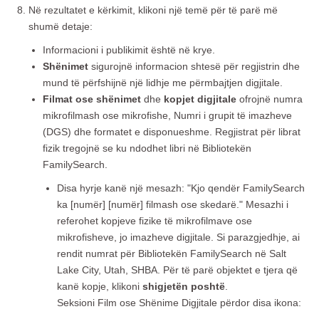
Në rezultatet e kërkimit, klikoni një temë për të parë më
shumë detaje:
Informacioni i publikimit është në krye.
Shënimet
sigurojnë informacion shtesë për regjistrin dhe
mund të përfshijnë një lidhje me përmbajtjen digjitale.
Filmat ose shënimet
dhe
kopjet digjitale
ofrojnë numra
mikrofilmash ose mikrofishe, Numri i grupit të imazheve
(DGS) dhe formatet e disponueshme. Regjistrat për librat
fizik tregojnë se ku ndodhet libri në Bibliotekën
FamilySearch.
Disa hyrje kanë një mesazh: "Kjo qendër FamilySearch
ka [numër] [numër] filmash ose skedarë." Mesazhi i
referohet kopjeve fizike të mikrofilmave ose
mikrofisheve, jo imazheve digjitale. Si parazgjedhje, ai
rendit numrat për Bibliotekën FamilySearch në Salt
Lake City, Utah, SHBA. Për të parë objektet e tjera që
kanë kopje, klikoni
shigjetën poshtë
.
Seksioni Film ose Shënime Digjitale përdor disa ikona: