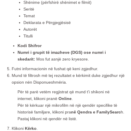
Shënime (përfshirë shënimet e filmit)
Seritë
Temat
Deklarata e Përgjegjësisë
Autorët
Titulli
Kodi Shifror
Numri i grupit të imazheve (DGS) ose numri i
skedarit:
Mos fut asnjë zero kryesore.
Futni informacionin në fushat që keni zgjedhur.
Mund të filtrosh më tej rezultatet e kërkimit duke zgjedhur një
opsion nën Disponueshmëria.
Për të parë vetëm regjistrat që mund t'i shikoni në
internet, klikoni pranë
Online
.
Për të kërkuar një mikrofilm në një qendër specifike të
historisë familjare, klikoni pra
në Qendra e FamilySearc
h.
Pastaj klikoni në qendër në listë.
Klikoni
Kërko
.