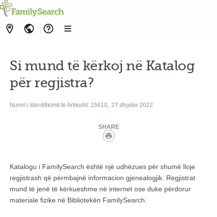
Si mund të kërkoj në Katalog
për regjistra?
Numri i Identifikimit të Artikullit: 15610
27 dhjetor 2022
SHARE
linkText
Katalogu i FamilySearch është një udhëzues për shumë lloje
regjistrash që përmbajnë informacion gjenealogjik. Regjistrat
mund të jenë të kërkueshme në internet ose duke përdorur
materiale fizike në Bibliotekën FamilySearch.