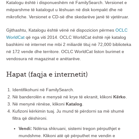
Katalogu është i disponueshëm në FamilySearch. Versionet e
mëparshme të katalogut u lëshuan në disk kompakt dhe në
mikrofiche. Versionet e CD-së dhe skedarëve janë të vjetëruar.
Gjithashtu, Katalogu është vënë në dispozicion përmes
OCLC
WorldCat
që nga viti 2014. OCLC WorldCat është një katalog
bashkimi në internet me mbi 2 miliardë tituj në 72,000 biblioteka
në 172 vende dhe territore. OCLC WorldCat liston burimet e
vendosura në magazinat e anëtarëve.
Hapat (faqja e internetit)
Identifikohuni në FamilySearch.
Në banderolën e menysë në krye të ekranit, klikoni
Kërko
.
Në menynë rënëse, klikoni
Katalog
.
Kufizoni kërkimin tuaj. Ju mund të përdorni sa më shumë
filtra që dëshironi.
Vendi:
Ndërsa shkruani, sistemi tregon përputhjet e
mundshme. Klikoni atë që përputhet me vendin e