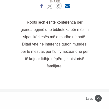
SHARE
Facebook
X
Pinterest
MailText
RootsTech është konferenca për
gjenealogjinë dhe biblioteka për mësim
sipas kërkesës më e madhe në botë.
Ditari ynë në interent siguron mundësi
për të mësuar, për t’u frymëzuar dhe për
të krijuar lidhje nëpërmjet historisë
familjare.