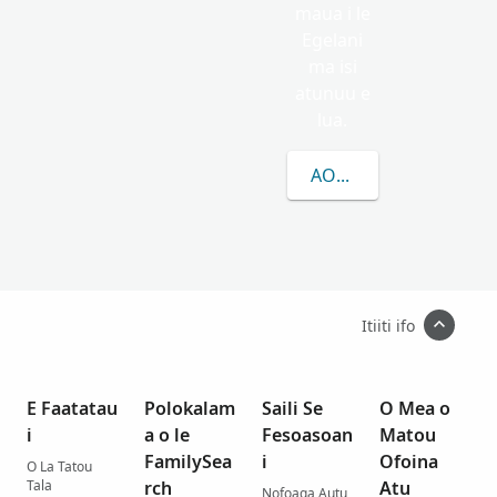
maua i le
Egelani
ma isi
atunuu e
lua.
AOAO ATILI E UIGA I
Itiiti ifo
E Faatatau
Polokalam
Saili Se
O Mea o
i
a o le
Fesoasoan
Matou
FamilySea
i
Ofoina
O La Tatou
Tala
rch
Atu
Nofoaga Autu