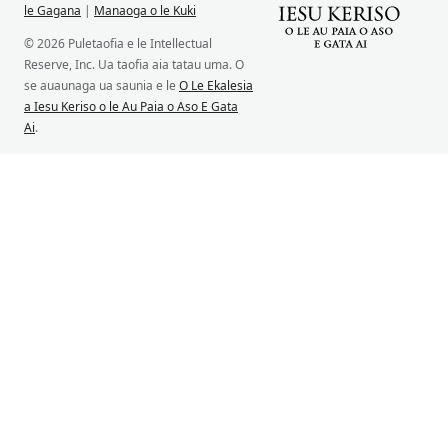
le Gagana
|
Manaoga o le Kuki
© 2026 Puletaofia e le Intellectual
Reserve, Inc. Ua taofia aia tatau uma. O
se auaunaga ua saunia e le
O Le Ekalesia
a Iesu Keriso o le Au Paia o Aso E Gata
Ai
.