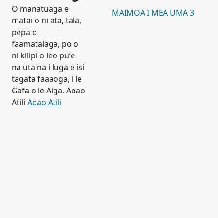
O manatuaga e
MAIMOA I MEA UMA 3
mafai o ni ata, tala,
pepa o
faamatalaga, po o
ni kilipi o leo pu’e
na utaina i luga e isi
tagata faaaoga, i le
Gafa o le Aiga. Aoao
Atili
Aoao Atili