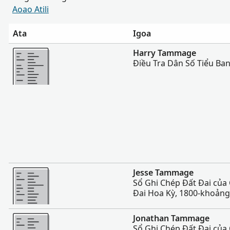
Aoao Atili
Ata
Igoa
Sili atu
Harry Tammage
Điều Tra Dân Số Tiểu Ba
Sili atu
Jesse Tammage
Sổ Ghi Chép Đất Đai của
Đai Hoa Kỳ, 1800-khoản
Sili atu
Jonathan Tammage
Sổ Ghi Chép Đất Đai của