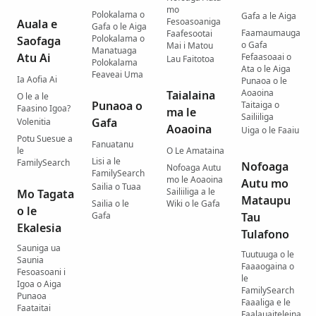
mo
Polokalama o
Gafa a le Aiga
Fesoasoaniga
Auala e
Gafa o le Aiga
Faamaumauga
Faafesootai
Polokalama o
Saofaga
o Gafa
Mai i Matou
Manatuaga
Atu Ai
Fefaasoaai o
Lau Faitotoa
Polokalama
Ata o le Aiga
Feaveai Uma
Ia Aofia Ai
Punaoa o le
Aoaoina
Taialaina
O le a le
Punaoa o
Taitaiga o
Faasino Igoa?
ma le
Sailiiliga
Gafa
Volenitia
Aoaoina
Uiga o le Faaiu
Potu Suesue a
Fanuatanu
le
O Le Amataina
Lisi a le
FamilySearch
Nofoaga
Nofoaga Autu
FamilySearch
mo le Aoaoina
Autu mo
Sailia o Tuaa
Sailiiliga a le
Mo Tagata
Mataupu
Sailia o le
Wiki o le Gafa
o le
Gafa
Tau
Ekalesia
Tulafono
Sauniga ua
Tuutuuga o le
Saunia
Faaaogaina o
Fesoasoani i
le
Igoa o Aiga
FamilySearch
Punaoa
Faaaliga e le
Faataitai
Faalauaiteleina