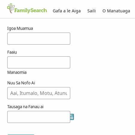
Gafa a le Aiga
Saili
O Manatuaga
Taunuuga mo tammage
Igoa Muamua
Faaiu
Manaomia
Nuu Sa Nofo Ai
Tausaga na Fanau ai