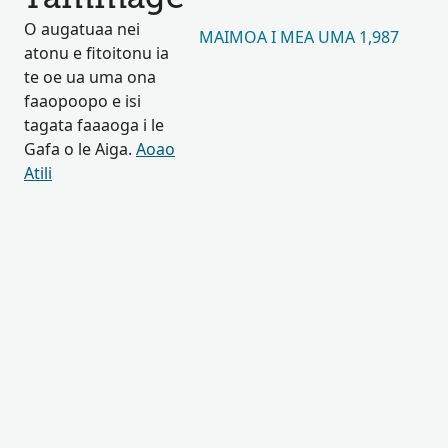
O augatuaa nei
MAIMOA I MEA UMA 1,987
atonu e fitoitonu ia
te oe ua uma ona
faaopoopo e isi
tagata faaaoga i le
Gafa o le Aiga.
Aoao
Atili