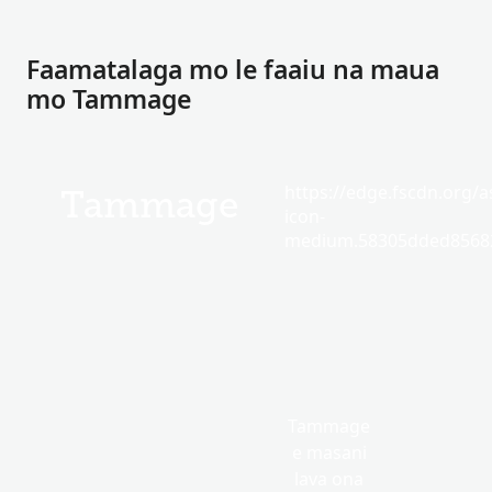
Faamatalaga mo le faaiu na maua
mo Tammage
https://edge.fscdn.org/as
Tammage
icon-
medium.58305dded85682
Tammage
e masani
lava ona