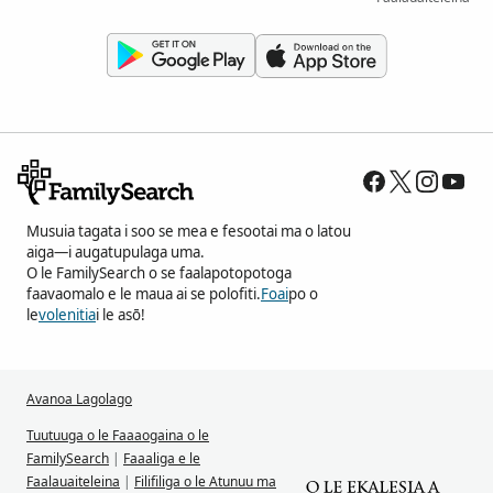
Musuia tagata i soo se mea e fesootai ma o latou
aiga—i augatupulaga uma.
O le FamilySearch o se faalapotopotoga
faavaomalo e le maua ai se polofiti.
Foai
po o
le
volenitia
i le asō!
Avanoa Lagolago
Tuutuuga o le Faaaogaina o le
FamilySearch
|
Faaaliga e le
Faalauaiteleina
|
Filifiliga o le Atunuu ma