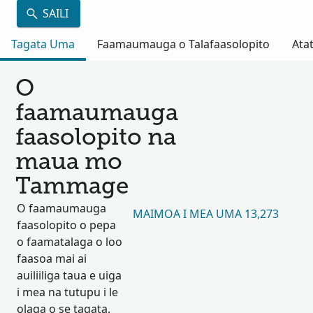
SAILI
Tagata Uma
Faamaumauga o Talafaasolopito
Atat
O
faamaumauga
faasolopito na
maua mo
Tammage
O faamaumauga
MAIMOA I MEA UMA 13,273
faasolopito o pepa
o faamatalaga o loo
faasoa mai ai
auiliiliga taua e uiga
i mea na tutupu i le
olaga o se tagata.