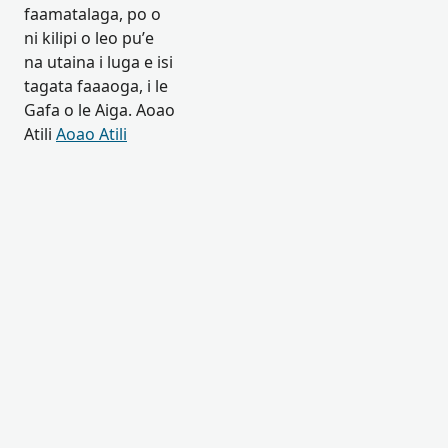
faamatalaga, po o
ni kilipi o leo pu’e
na utaina i luga e isi
tagata faaaoga, i le
Gafa o le Aiga. Aoao
Atili
Aoao Atili