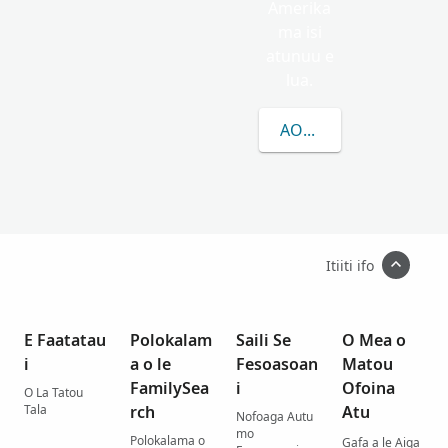
Amerika
ma isi
atunuu e
lua.
AOAO ATILI E UIGA I L
Itiiti ifo
E Faatatau
Polokalam
Saili Se
O Mea o
i
a o le
Fesoasoan
Matou
FamilySea
i
Ofoina
O La Tatou
Tala
rch
Atu
Nofoaga Autu
mo
Polokalama o
Gafa a le Aiga