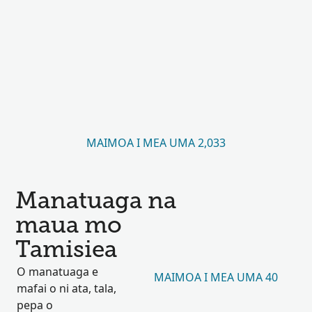
MAIMOA I MEA UMA 2,033
Manatuaga na
maua mo
Tamisiea
O manatuaga e
MAIMOA I MEA UMA 40
mafai o ni ata, tala,
pepa o