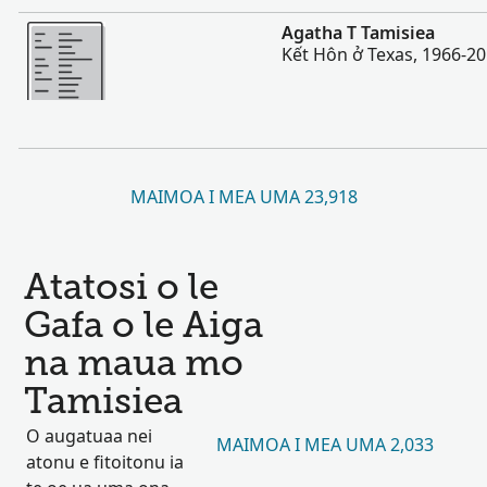
Sili atu
Agatha T Tamisiea
Kết Hôn ở Texas, 1966-2
MAIMOA I MEA UMA 23,918
Atatosi o le
Gafa o le Aiga
na maua mo
Tamisiea
O augatuaa nei
MAIMOA I MEA UMA 2,033
atonu e fitoitonu ia