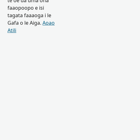
te oe ua uma ona
faaopoopo e isi
tagata faaaoga i le
Gafa o le Aiga.
Aoao
Atili