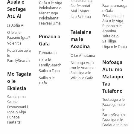
Fesoasoaniga
Auala e
Gafa o le Aiga
Faamaumauga
Faafesootai
Polokalama o
Saofaga
o Gafa
Mai i Matou
Manatuaga
Atu Ai
Fefaasoaai o
Lau Faitotoa
Polokalama
Ata o le Aiga
Feaveai Uma
Ia Aofia Ai
Punaoa o le
Aoaoina
Taialaina
O le a le
Punaoa o
Taitaiga o
Faasino Igoa?
ma le
Sailiiliga
Gafa
Volenitia
Aoaoina
Uiga o le Faaiu
Potu Suesue a
Fanuatanu
le
O Le Amataina
Lisi a le
FamilySearch
Nofoaga
Nofoaga Autu
FamilySearch
mo le Aoaoina
Autu mo
Sailia o Tuaa
Sailiiliga a le
Mo Tagata
Mataupu
Sailia o le
Wiki o le Gafa
o le
Gafa
Tau
Ekalesia
Tulafono
Sauniga ua
Tuutuuga o le
Saunia
Faaaogaina o
Fesoasoani i
le
Igoa o Aiga
FamilySearch
Punaoa
Faaaliga e le
Faataitai
Faalauaiteleina