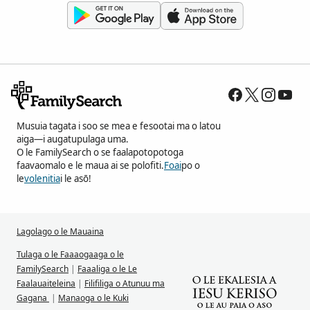
Musuia tagata i soo se mea e fesootai ma o latou
aiga—i augatupulaga uma.
O le FamilySearch o se faalapotopotoga
faavaomalo e le maua ai se polofiti.
Foai
po o
le
volenitia
i le asō!
Lagolago o le Mauaina
Tulaga o le Faaaogaaga o le
FamilySearch
|
Faaaliga o le Le
Faalauaiteleina
|
Filifiliga o Atunuu ma
Gagana
|
Manaoga o le Kuki