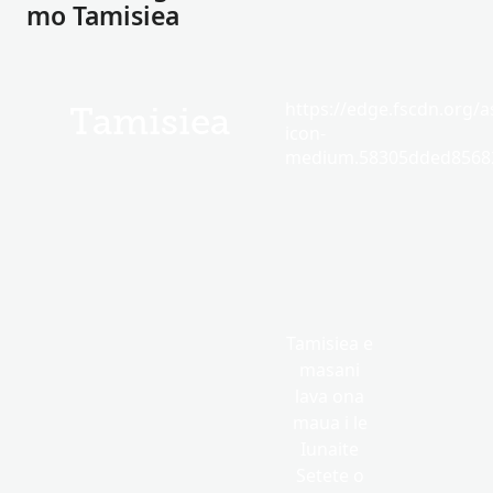
mo Tamisiea
https://edge.fscdn.org/as
Tamisiea
icon-
medium.58305dded85682
Tamisiea e
masani
lava ona
maua i le
Iunaite
Setete o