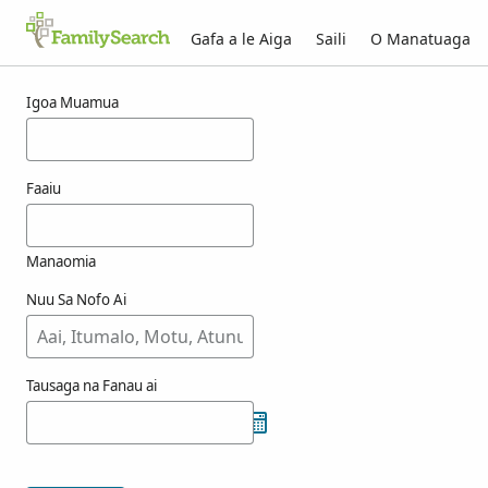
Gafa a le Aiga
Saili
O Manatuaga
Taunuuga mo tamisiea
Igoa Muamua
Faaiu
Manaomia
Nuu Sa Nofo Ai
Tausaga na Fanau ai