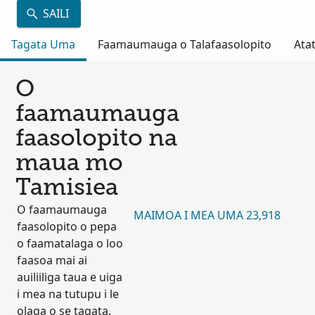
SAILI
Tagata Uma
Faamaumauga o Talafaasolopito
Atat
O
faamaumauga
faasolopito na
maua mo
Tamisiea
O faamaumauga
MAIMOA I MEA UMA 23,918
faasolopito o pepa
o faamatalaga o loo
faasoa mai ai
auiliiliga taua e uiga
i mea na tutupu i le
olaga o se tagata.