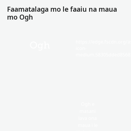
Faamatalaga mo le faaiu na maua
mo Ogh
https://edge.fscdn.org/as
Ogh
icon-
medium.58305dded85682
Ogh e
masani
lava ona
maua i le