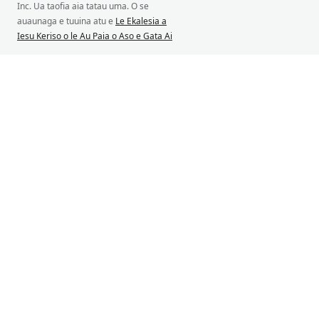
Inc. Ua taofia aia tatau uma. O se
auaunaga e tuuina atu e
Le Ekalesia a
Iesu Keriso o le Au Paia o Aso e Gata Ai