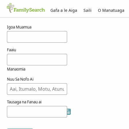
Gafa a le Aiga
Saili
O Manatuaga
Taunuuga mo ogh
Igoa Muamua
Faaiu
Manaomia
Nuu Sa Nofo Ai
Tausaga na Fanau ai