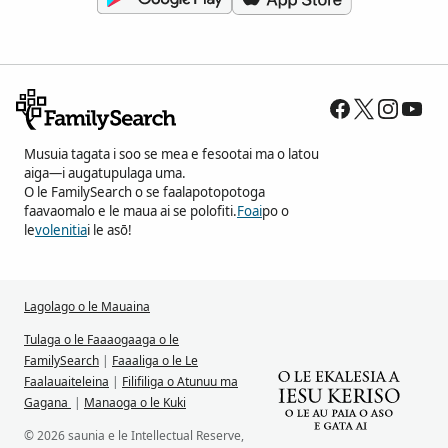
Musuia tagata i soo se mea e fesootai ma o latou
aiga—i augatupulaga uma.
O le FamilySearch o se faalapotopotoga
faavaomalo e le maua ai se polofiti.
Foai
po o
le
volenitia
i le asō!
Lagolago o le Mauaina
Tulaga o le Faaaogaaga o le
FamilySearch
|
Faaaliga o le Le
Faalauaiteleina
|
Filifiliga o Atunuu ma
Gagana
|
Manaoga o le Kuki
© 2026 saunia e le Intellectual Reserve,