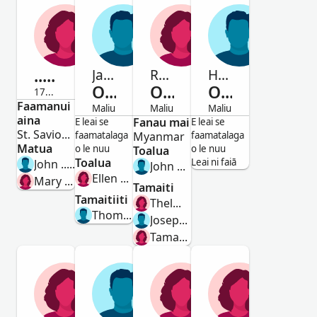
...ogh
James
Rachael
Hans George
Ogh
Ogh
Ogh
1721-Maliu
Faamanui
Tamaitai
Maliu
Maliu
Maliu
aina
Alii
Fanau mai
Tamaitai
Alii
E leai se
E leai se
St. Saviour, Norwich, Norfolk, England
faamatalaga
Myanmar
faamatalaga
Matua
o le nuu
o le nuu
Toalua
Toalua
Leai ni faiā
John ...ogh
John Samuel Krishna
Ellen Ogh Brown
Mary ...ogh
Tamaiti
Tamaitiiti
Thelma Vashti Krishna
Thomas Ogh
Joseph Krishna
Tamara H Bryant