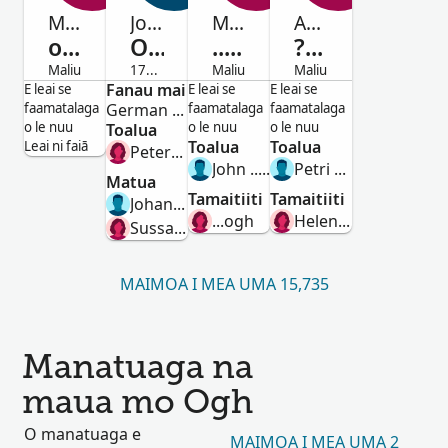
Mrs. Pai kee kan
Johann Henrich
Mary
Agathæ
ogh
Ogh
...ogh
??Ogh
Maliu
1779-1856
Maliu
Maliu
Tamaitai
Fanau mai
Alii
Tamaitai
Tamaitai
E leai se
E leai se
E leai se
faamatalaga
German Flatts, Herkimer, New York, United States
faamatalaga
faamatalaga
o le nuu
o le nuu
o le nuu
Toalua
Toalua
Toalua
Leai ni faiā
Peterchen Sobel
John ...ogh
Petri Kuzman
Matua
Tamaitiiti
Tamaitiiti
Johann George Och
...ogh
Helena Kuzman
Sussanna Rappold
MAIMOA I MEA UMA 15,735
Manatuaga na
maua mo Ogh
O manatuaga e
MAIMOA I MEA UMA 2