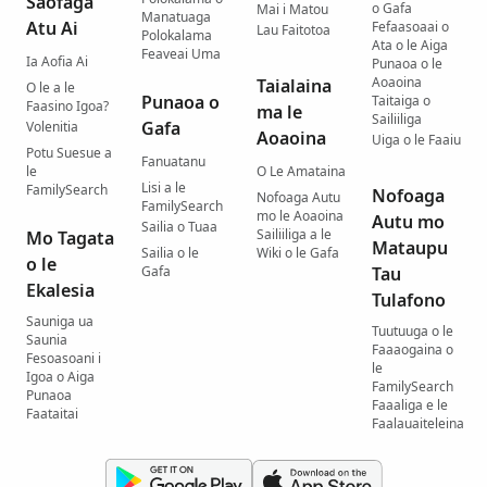
Saofaga
o Gafa
Mai i Matou
Manatuaga
Atu Ai
Fefaasoaai o
Lau Faitotoa
Polokalama
Ata o le Aiga
Feaveai Uma
Ia Aofia Ai
Punaoa o le
Aoaoina
Taialaina
O le a le
Punaoa o
Taitaiga o
Faasino Igoa?
ma le
Sailiiliga
Gafa
Volenitia
Aoaoina
Uiga o le Faaiu
Potu Suesue a
Fanuatanu
le
O Le Amataina
Lisi a le
FamilySearch
Nofoaga
Nofoaga Autu
FamilySearch
mo le Aoaoina
Autu mo
Sailia o Tuaa
Sailiiliga a le
Mo Tagata
Mataupu
Sailia o le
Wiki o le Gafa
o le
Gafa
Tau
Ekalesia
Tulafono
Sauniga ua
Tuutuuga o le
Saunia
Faaaogaina o
Fesoasoani i
le
Igoa o Aiga
FamilySearch
Punaoa
Faaaliga e le
Faataitai
Faalauaiteleina