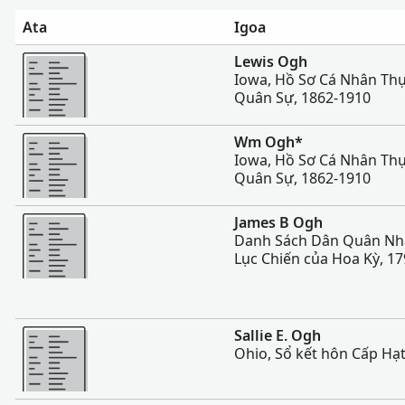
Ata
Igoa
Sili atu
Lewis Ogh
Iowa, Hồ Sơ Cá Nhân Thự
Quân Sự, 1862-1910
Sili atu
Wm Ogh*
Iowa, Hồ Sơ Cá Nhân Thự
Quân Sự, 1862-1910
Sili atu
James B Ogh
Danh Sách Dân Quân Nh
Lục Chiến của Hoa Kỳ, 1
Sili atu
Sallie E. Ogh
Ohio, Sổ kết hôn Cấp Hạt