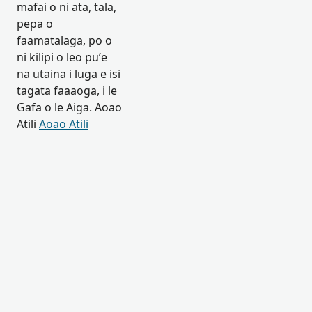
mafai o ni ata, tala,
pepa o
faamatalaga, po o
ni kilipi o leo pu’e
na utaina i luga e isi
tagata faaaoga, i le
Gafa o le Aiga. Aoao
Atili
Aoao Atili