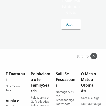
Holani ma
isi atunuu
e lua.
AOAO ATILI E UIGA I 
Itiiti ifo
E Faatatau
Polokalam
Saili Se
O Mea o
i
a o le
Fesoasoan
Matou
FamilySea
i
Ofoina
O La Tatou
Tala
rch
Atu
Nofoaga Autu
mo
Polokalama o
Gafa a le Aiga
Fesoasoaniga
Auala e
Gafa o le Aiga
Faamaumauga
Faafesootai
Polokalama o