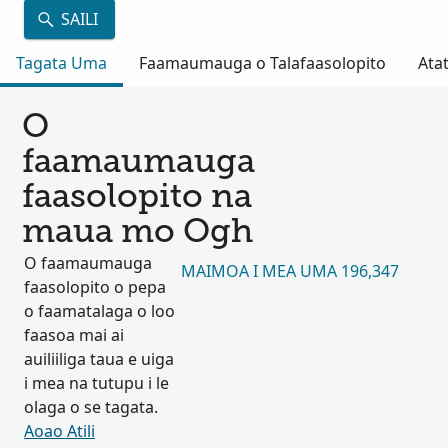
SAILI
Tagata Uma
Faamaumauga o Talafaasolopito
Atat
O
faamaumauga
faasolopito na
maua mo Ogh
O faamaumauga
MAIMOA I MEA UMA 196,347
faasolopito o pepa
o faamatalaga o loo
faasoa mai ai
auiliiliga taua e uiga
i mea na tutupu i le
olaga o se tagata.
Aoao Atili