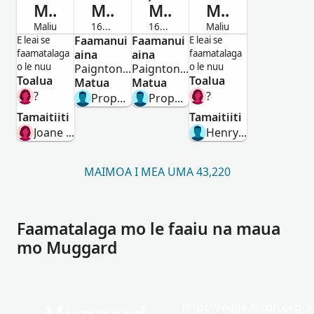
Muggard
Muggard
Muggard
Muggard
Maliu
1682-Maliu
1689-Maliu
Maliu
Alii
Faamanui
Alii
Faamanui
Tamaitai
Alii
E leai se
E leai se
faamatalaga
aina
aina
faamatalaga
o le nuu
o le nuu
Paignton,Devon,England
Paignton,Devon,England
Toalua
Toalua
Matua
Matua
?
?
Prophett Muggard
Prophet Muggard
Tamaitiiti
Tamaitiiti
Joane Muggard
Henry Muggard
MAIMOA I MEA UMA 43,220
Faamatalaga mo le faaiu na maua
mo Muggard
https://edge.fscdn.org/as