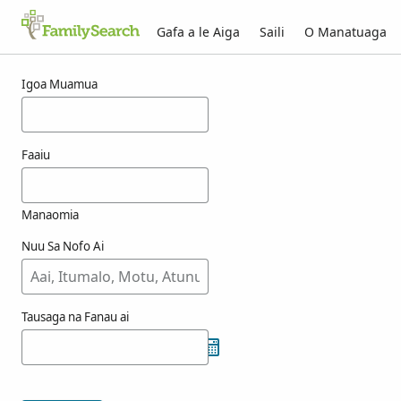
Gafa a le Aiga
Saili
O Manatuaga
Taunuuga mo muggard
Igoa Muamua
Faaiu
Manaomia
Nuu Sa Nofo Ai
Tausaga na Fanau ai