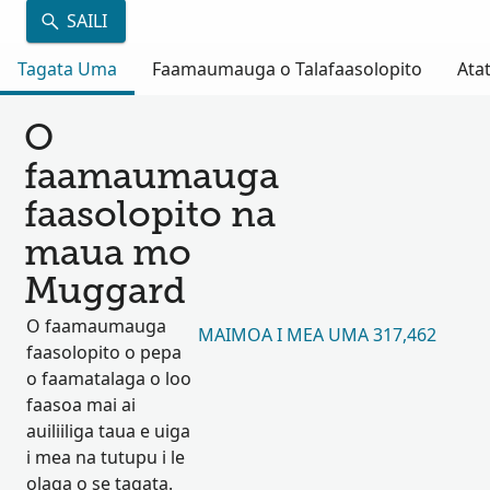
SAILI
Tagata Uma
Faamaumauga o Talafaasolopito
Atat
O
faamaumauga
faasolopito na
maua mo
Muggard
O faamaumauga
MAIMOA I MEA UMA 317,462
faasolopito o pepa
o faamatalaga o loo
faasoa mai ai
auiliiliga taua e uiga
i mea na tutupu i le
olaga o se tagata.