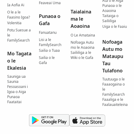
Ata o le Aiga
Feaveai Uma
Ia Aofia Ai
Punaoa o le
Aoaoina
Taialaina
O le a le
Punaoa o
Taitaiga o
Faasino Igoa?
ma le
Sailiiliga
Gafa
Volenitia
Aoaoina
Uiga o le Faaiu
Potu Suesue a
Fanuatanu
le
O Le Amataina
Lisi a le
FamilySearch
Nofoaga
Nofoaga Autu
FamilySearch
mo le Aoaoina
Autu mo
Sailia o Tuaa
Sailiiliga a le
Mo Tagata
Mataupu
Sailia o le
Wiki o le Gafa
o le
Gafa
Tau
Ekalesia
Tulafono
Sauniga ua
Tuutuuga o le
Saunia
Faaaogaina o
Fesoasoani i
le
Igoa o Aiga
FamilySearch
Punaoa
Faaaliga e le
Faataitai
Faalauaiteleina