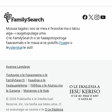
Musuia tagata i soo se mea e fesootai ma o latou
aiga—i augatupulaga uma.
O le FamilySearch o se faalapotopotoga
faavaomalo e le maua ai se polofiti.
Foai
po o
le
volenitia
i le asō!
Avanoa Lagolago
Tuutuuga o le Faaaogaina o le
FamilySearch
|
Faaaliga e le
Faalauaiteleina
|
Filifiliga o le Atunuu ma
le Gagana
|
Manaoga o le Kuki
© 2026 Puletaofia e le Intellectual
Reserve, Inc. Ua taofia aia tatau uma. O
se auaunaga ua saunia e le
O Le Ekalesia