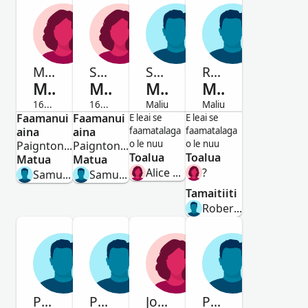
Mary
Sarah
Samuel
Robert
Muggard
Muggard
Muggard
Muggard
1678-Maliu
1681-Maliu
Maliu
Maliu
Faamanui
Tamaitai
Faamanui
Tamaitai
Alii
Alii
E leai se
E leai se
aina
aina
faamatalaga
faamatalaga
o le nuu
o le nuu
Paignton,Devon,England
Paignton,Devon,England
Toalua
Toalua
Matua
Matua
Alice Dowst
?
Samuell Muggard
Samuell Muggard
Tamaitiiti
Robert Muggard
Prophet
Prophett
Joane
Prophett