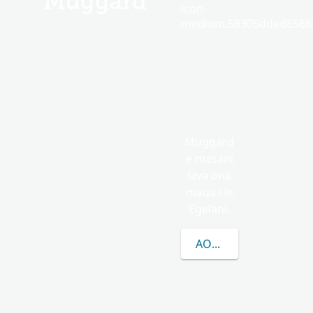
Muggard
icon-
medium.58305dded85682
Muggard
e masani
lava ona
maua i le
Egelani.
AOAO ATILI E UIGA I