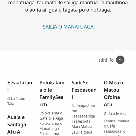
manatuaga, taumafai le sailiga maotua. Ia mautinoa
o aofia ai igoa o tagata po o nofoaga.
SAILIA O MANATUAGA
Itiiti ifo
E Faatatau
Polokalam
Saili Se
O Mea o
i
a o le
Fesoasoan
Matou
FamilySea
i
Ofoina
O La Tatou
Tala
rch
Atu
Nofoaga Autu
mo
Polokalama o
Gafa a le Aiga
Fesoasoaniga
Auala e
Gafa o le Aiga
Faamaumauga
Faafesootai
Polokalama o
Saofaga
o Gafa
Mai i Matou
Manatuaga
Atu Ai
Fefaasoaai o
Lau Faitotoa
Polokalama