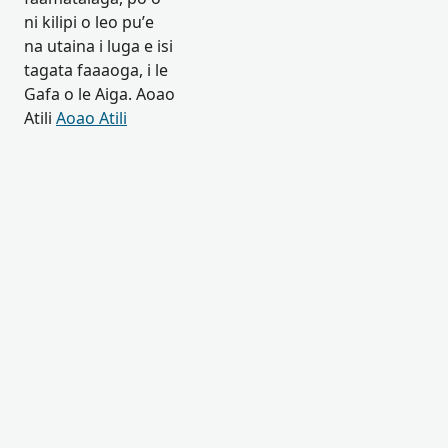
ni kilipi o leo pu’e
na utaina i luga e isi
tagata faaaoga, i le
Gafa o le Aiga. Aoao
Atili
Aoao Atili