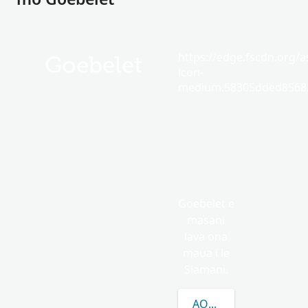
https://edge.fscdn.org/as
Goebelet
icon-
medium.58305dded85682
Goebelet e
masani
lava ona
maua i le
Siamani.
AOAO ATILI E UIGA I 