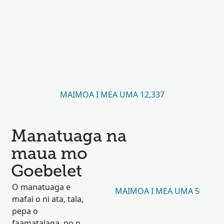
MAIMOA I MEA UMA 12,337
Manatuaga na
maua mo
Goebelet
O manatuaga e
MAIMOA I MEA UMA 5
mafai o ni ata, tala,
pepa o
faamatalaga, po o