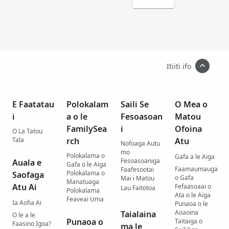
Itiiti ifo
E Faatatau
Polokalam
Saili Se
O Mea o
i
a o le
Fesoasoan
Matou
FamilySea
i
Ofoina
O La Tatou
Tala
rch
Atu
Nofoaga Autu
mo
Polokalama o
Gafa a le Aiga
Fesoasoaniga
Auala e
Gafa o le Aiga
Faamaumauga
Faafesootai
Polokalama o
Saofaga
o Gafa
Mai i Matou
Manatuaga
Atu Ai
Fefaasoaai o
Lau Faitotoa
Polokalama
Ata o le Aiga
Feaveai Uma
Ia Aofia Ai
Punaoa o le
Aoaoina
Taialaina
O le a le
Punaoa o
Taitaiga o
Faasino Igoa?
ma le