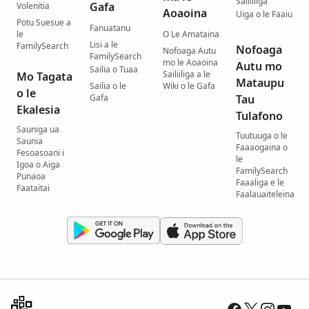
Sailiiliga
Gafa
Volenitia
Aoaoina
Uiga o le Faaiu
Potu Suesue a
Fanuatanu
le
O Le Amataina
Lisi a le
FamilySearch
Nofoaga
Nofoaga Autu
FamilySearch
mo le Aoaoina
Autu mo
Sailia o Tuaa
Sailiiliga a le
Mo Tagata
Mataupu
Sailia o le
Wiki o le Gafa
o le
Gafa
Tau
Ekalesia
Tulafono
Sauniga ua
Tuutuuga o le
Saunia
Faaaogaina o
Fesoasoani i
le
Igoa o Aiga
FamilySearch
Punaoa
Faaaliga e le
Faataitai
Faalauaiteleina