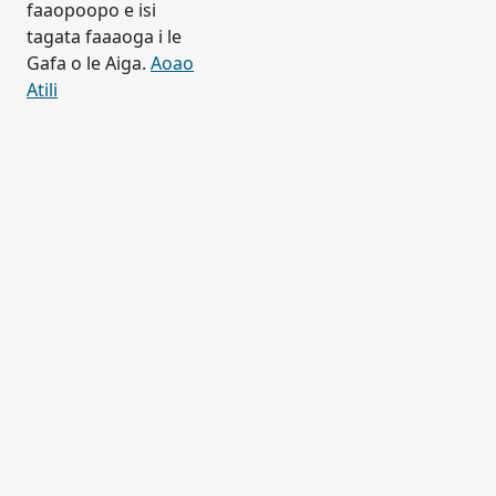
faaopoopo e isi
tagata faaaoga i le
Gafa o le Aiga.
Aoao
Atili