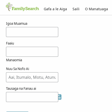
Gafa a le Aiga
Saili
O Manatuaga
Taunuuga mo goebelet
Igoa Muamua
Faaiu
Manaomia
Nuu Sa Nofo Ai
Tausaga na Fanau ai