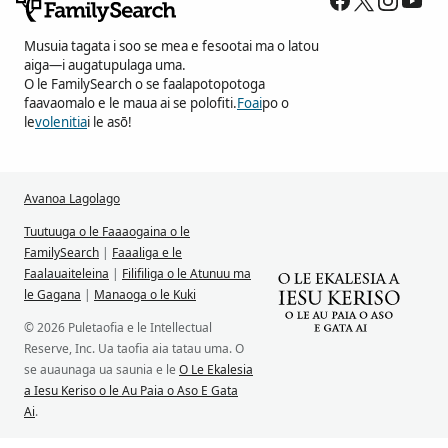
Musuia tagata i soo se mea e fesootai ma o latou
aiga—i augatupulaga uma.
O le FamilySearch o se faalapotopotoga
faavaomalo e le maua ai se polofiti.
Foai
po o
le
volenitia
i le asō!
Avanoa Lagolago
Tuutuuga o le Faaaogaina o le
FamilySearch
|
Faaaliga e le
Faalauaiteleina
|
Filifiliga o le Atunuu ma
le Gagana
|
Manaoga o le Kuki
© 2026 Puletaofia e le Intellectual
Reserve, Inc. Ua taofia aia tatau uma. O
se auaunaga ua saunia e le
O Le Ekalesia
a Iesu Keriso o le Au Paia o Aso E Gata
Ai
.