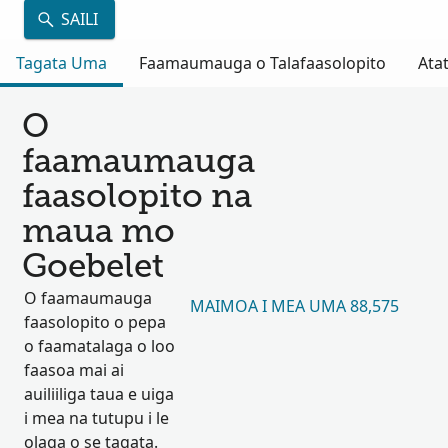
SAILI
Tagata Uma
Faamaumauga o Talafaasolopito
Atat
O
faamaumauga
faasolopito na
maua mo
Goebelet
O faamaumauga
MAIMOA I MEA UMA 88,575
faasolopito o pepa
o faamatalaga o loo
faasoa mai ai
auiliiliga taua e uiga
i mea na tutupu i le
olaga o se tagata.