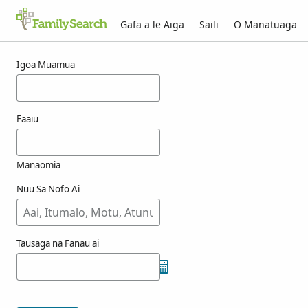
Gafa a le Aiga
Saili
O Manatuaga
Taunuuga mo elexander
Igoa Muamua
Faaiu
Manaomia
Nuu Sa Nofo Ai
Tausaga na Fanau ai