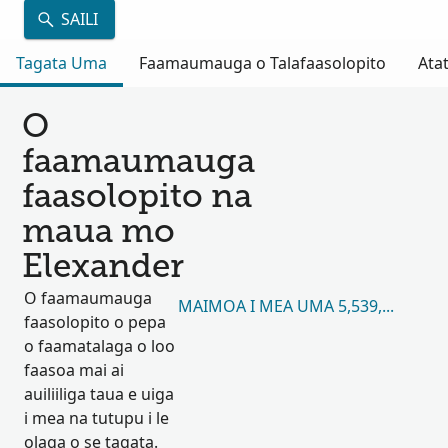
SAILI
Tagata Uma
Faamaumauga o Talafaasolopito
Atat
O
faamaumauga
faasolopito na
maua mo
Elexander
O faamaumauga
MAIMOA I MEA UMA 5,539,680
faasolopito o pepa
o faamatalaga o loo
faasoa mai ai
auiliiliga taua e uiga
i mea na tutupu i le
olaga o se tagata.