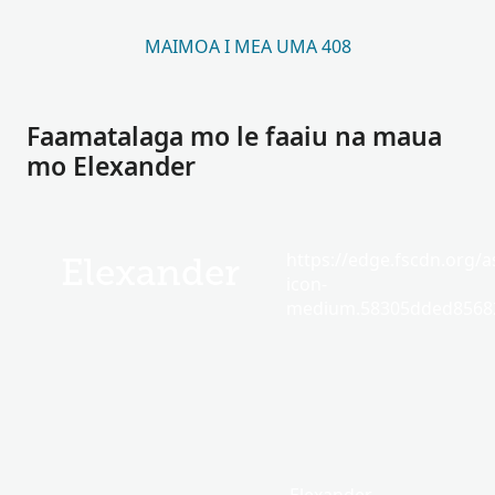
MAIMOA I MEA UMA 408
Faamatalaga mo le faaiu na maua
mo Elexander
https://edge.fscdn.org/as
Elexander
icon-
medium.58305dded85682