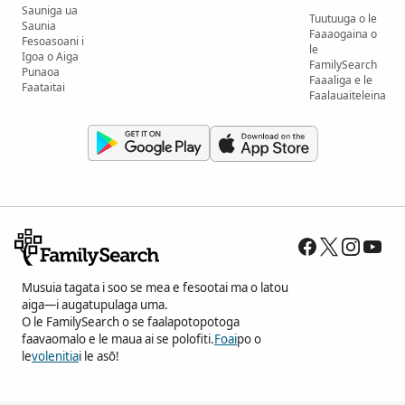
Sauniga ua
Tuutuuga o le
Saunia
Faaaogaina o
Fesoasoani i
le
Igoa o Aiga
FamilySearch
Punaoa
Faaaliga e le
Faataitai
Faalauaiteleina
Musuia tagata i soo se mea e fesootai ma o latou
aiga—i augatupulaga uma.
O le FamilySearch o se faalapotopotoga
faavaomalo e le maua ai se polofiti.
Foai
po o
le
volenitia
i le asō!