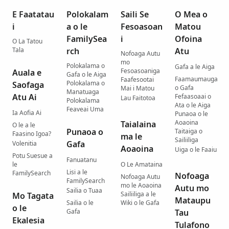
E Faatatau
Polokalam
Saili Se
O Mea o
i
a o le
Fesoasoan
Matou
FamilySea
i
Ofoina
O La Tatou
Tala
rch
Atu
Nofoaga Autu
mo
Polokalama o
Gafa a le Aiga
Fesoasoaniga
Auala e
Gafa o le Aiga
Faamaumauga
Faafesootai
Polokalama o
Saofaga
o Gafa
Mai i Matou
Manatuaga
Atu Ai
Fefaasoaai o
Lau Faitotoa
Polokalama
Ata o le Aiga
Feaveai Uma
Ia Aofia Ai
Punaoa o le
Aoaoina
Taialaina
O le a le
Punaoa o
Taitaiga o
Faasino Igoa?
ma le
Sailiiliga
Gafa
Volenitia
Aoaoina
Uiga o le Faaiu
Potu Suesue a
Fanuatanu
le
O Le Amataina
Lisi a le
FamilySearch
Nofoaga
Nofoaga Autu
FamilySearch
mo le Aoaoina
Autu mo
Sailia o Tuaa
Sailiiliga a le
Mo Tagata
Mataupu
Sailia o le
Wiki o le Gafa
o le
Gafa
Tau
Ekalesia
Tulafono