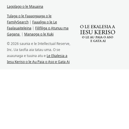
Lagolago o le Mauaina
Tulaga o le Faaaogaaga o le
FamilySearch
|
Faaaliga o le Le
Faalauaiteleina
|
Filifiliga o Atunuu ma
Gagana
|
Manaoga o le Kuki
© 2026 saunia e le Intellectual Reserve,
Inc. Ua taofia aia tatau uma. O se
auaunaga e tuuina atu e
Le Ekalesia a
Iesu Keriso o le Au Paia o Aso e Gata Ai