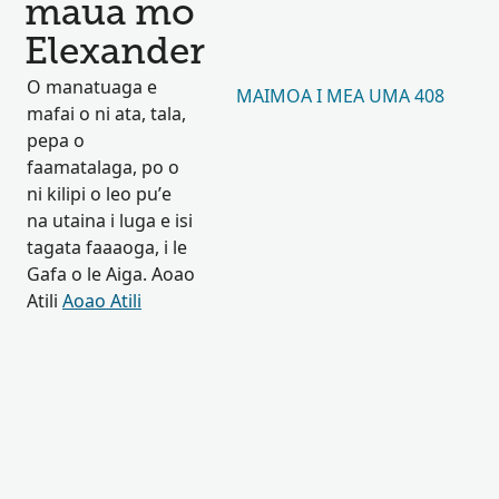
maua mo
Elexander
O manatuaga e
MAIMOA I MEA UMA 408
mafai o ni ata, tala,
pepa o
faamatalaga, po o
ni kilipi o leo pu’e
na utaina i luga e isi
tagata faaaoga, i le
Gafa o le Aiga. Aoao
Atili
Aoao Atili