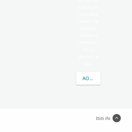
Elexander
e masani
lava ona
maua i le
Iunaite
Setete o
Amerika
ma isi
atunuu e
lua.
AOAO ATILI E UIGA I 
Itiiti ifo