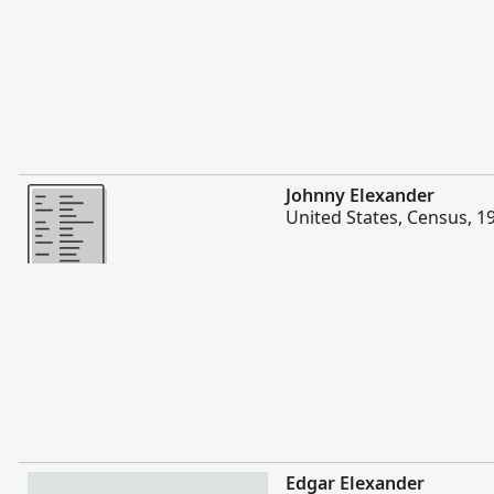
Sili atu
Johnny Elexander
United States, Census, 1
Sili atu
Edgar Elexander