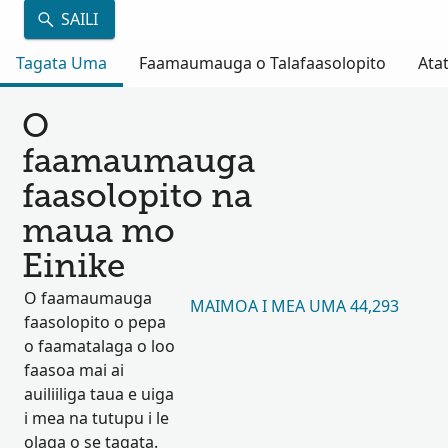
SAILI
Tagata Uma
Faamaumauga o Talafaasolopito
Atat
O
faamaumauga
faasolopito na
maua mo
Einike
O faamaumauga
MAIMOA I MEA UMA 44,293
faasolopito o pepa
o faamatalaga o loo
faasoa mai ai
auiliiliga taua e uiga
i mea na tutupu i le
olaga o se tagata.