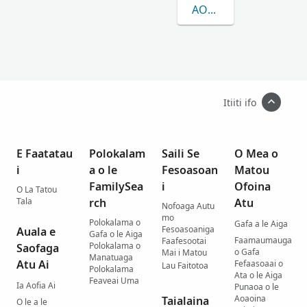
AOAO ATILI E UIGA I L
Itiiti ifo
E Faatatau
Polokalam
Saili Se
O Mea o
i
a o le
Fesoasoan
Matou
FamilySea
i
Ofoina
O La Tatou
Tala
rch
Atu
Nofoaga Autu
mo
Polokalama o
Gafa a le Aiga
Fesoasoaniga
Auala e
Gafa o le Aiga
Faamaumauga
Faafesootai
Polokalama o
Saofaga
o Gafa
Mai i Matou
Manatuaga
Atu Ai
Fefaasoaai o
Lau Faitotoa
Polokalama
Ata o le Aiga
Feaveai Uma
Ia Aofia Ai
Punaoa o le
Aoaoina
Taialaina
O le a le