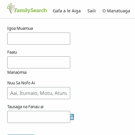
Gafa a le Aiga
Saili
O Manatuaga
Taunuuga mo einike
Igoa Muamua
Faaiu
Manaomia
Nuu Sa Nofo Ai
Tausaga na Fanau ai