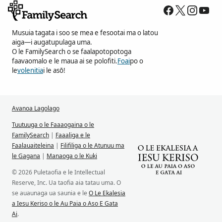
Musuia tagata i soo se mea e fesootai ma o latou
aiga—i augatupulaga uma.
O le FamilySearch o se faalapotopotoga
faavaomalo e le maua ai se polofiti.
Foai
po o
le
volenitia
i le asō!
Avanoa Lagolago
Tuutuuga o le Faaaogaina o le
FamilySearch
|
Faaaliga e le
Faalauaiteleina
|
Filifiliga o le Atunuu ma
le Gagana
|
Manaoga o le Kuki
© 2026 Puletaofia e le Intellectual
Reserve, Inc. Ua taofia aia tatau uma. O
se auaunaga ua saunia e le
O Le Ekalesia
a Iesu Keriso o le Au Paia o Aso E Gata
Ai
.