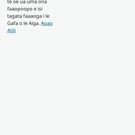
te oe ua uma ona
faaopoopo e isi
tagata faaaoga i le
Gafa o le Aiga.
Aoao
Atili