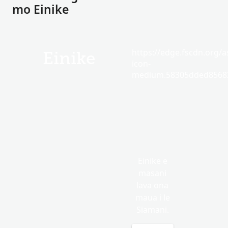
mo Einike
https://edge.fscdn.org/as
Einike
icon-
medium.58305dded85682
Einike e
masani
lava ona
maua i le
Siamani.