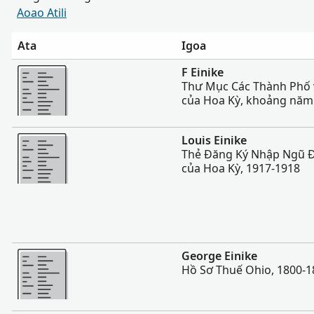
Aoao Atili
Ata
Igoa
Sili atu
F Einike
Thư Mục Các Thành Phố
của Hoa Kỳ, khoảng năm 
Sili atu
Louis Einike
Thẻ Đăng Ký Nhập Ngũ Đ
của Hoa Kỳ, 1917-1918
Sili atu
George Einike
Hồ Sơ Thuế Ohio, 1800-1