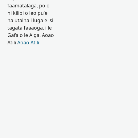
faamatalaga, po o
ni kilipi o leo pu’e
na utaina i luga e isi
tagata faaaoga, i le
Gafa o le Aiga. Aoao
Atili
Aoao Atili