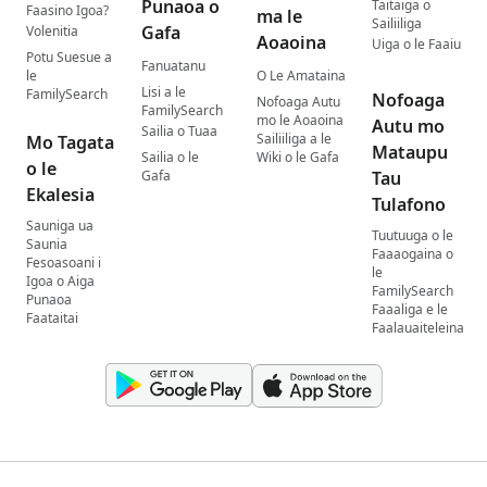
Punaoa o
Taitaiga o
Faasino Igoa?
ma le
Sailiiliga
Gafa
Volenitia
Aoaoina
Uiga o le Faaiu
Potu Suesue a
Fanuatanu
le
O Le Amataina
Lisi a le
FamilySearch
Nofoaga
Nofoaga Autu
FamilySearch
mo le Aoaoina
Autu mo
Sailia o Tuaa
Sailiiliga a le
Mo Tagata
Mataupu
Sailia o le
Wiki o le Gafa
o le
Gafa
Tau
Ekalesia
Tulafono
Sauniga ua
Tuutuuga o le
Saunia
Faaaogaina o
Fesoasoani i
le
Igoa o Aiga
FamilySearch
Punaoa
Faaaliga e le
Faataitai
Faalauaiteleina