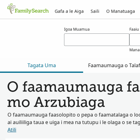
Gafa a le Aiga
Saili
O Manatuaga
Taunuuga mo arzubiaga
Igoa Muamua
Faaiu
Mana
Tagata Uma
Faamaumauga o Talaf
O faamaumauga fa
mo Arzubiaga
O faamaumauga faasolopito o pepa o faamatalaga o lo
ai auiliiliga taua e uiga i mea na tutupu i le olaga o se ta
Atili