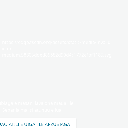
https://edge.fscdn.org/assets/static/media/invalid-
icon-
medium.58305dded85682d90d4c1772efbf1185.svg
ubiaga e masani lava ona maua i le
Sepania ma isi atunuu e lua.
AO ATILI E UIGA I LE ARZUBIAGA