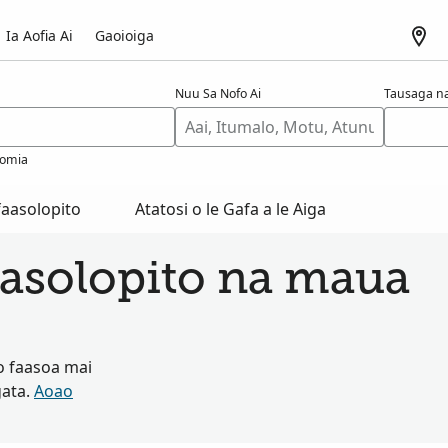
Ia Aofia Ai
Gaoioiga
Nuu Sa Nofo Ai
Tausaga na
omia
aasolopito
Atatosi o le Gafa a le Aiga
asolopito na maua
o faasoa mai
gata.
Aoao