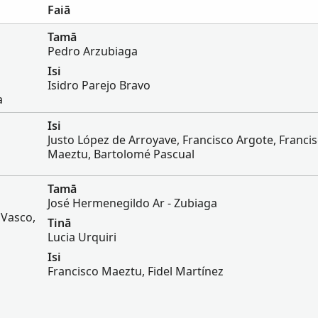
Faiā
Tamā
Pedro Arzubiaga
Isi
Isidro Parejo Bravo
a
Isi
Justo López de Arroyave, Francisco Argote, Franci
Maeztu, Bartolomé Pascual
Tamā
José Hermenegildo Ar - Zubiaga
s Vasco,
Tinā
Lucia Urquiri
Isi
Francisco Maeztu, Fidel Martínez