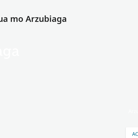
ua mo Arzubiaga
aga
Arz
AO