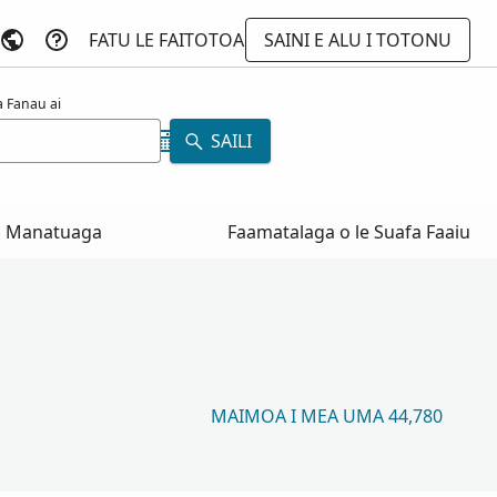
FATU LE FAITOTOA
SAINI E ALU I TOTONU
 Fanau ai
SAILI
Manatuaga
Faamatalaga o le Suafa Faaiu
MAIMOA I MEA UMA 44,780