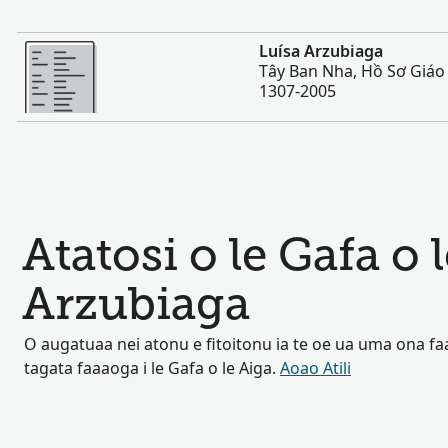
Sili atu
Luísa Arzubiaga
Tây Ban Nha, Hồ Sơ Giáo
1307-2005
Atatosi o le Gafa o
Arzubiaga
O augatuaa nei atonu e fitoitonu ia te oe ua uma ona fa
tagata faaaoga i le Gafa o le Aiga.
Aoao Atili