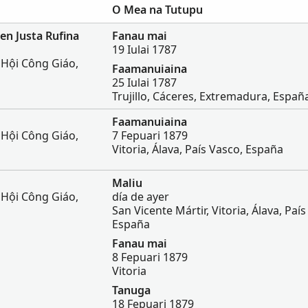
O Mea na Tutupu
n Justa Rufina
Fanau mai
19 Iulai 1787
 Hội Công Giáo,
Faamanuiaina
25 Iulai 1787
Trujillo, Cáceres, Extremadura, Españ
Faamanuiaina
 Hội Công Giáo,
7 Fepuari 1879
Vitoria, Álava, País Vasco, España
Maliu
 Hội Công Giáo,
día de ayer
San Vicente Mártir, Vitoria, Álava, Paí
España
Fanau mai
8 Fepuari 1879
Vitoria
Tanuga
18 Fepuari 1879