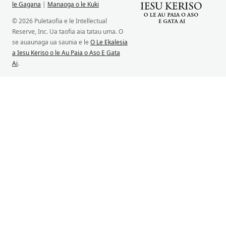
le Gagana
|
Manaoga o le Kuki
© 2026 Puletaofia e le Intellectual
Reserve, Inc. Ua taofia aia tatau uma. O
se auaunaga ua saunia e le
O Le Ekalesia
a Iesu Keriso o le Au Paia o Aso E Gata
Ai
.