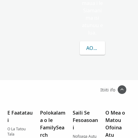
maua i le
Siamani
ma isi
atunuu e
lua.
AOAO ATILI E UIGA I L
Itiiti ifo
E Faatatau
Polokalam
Saili Se
O Mea o
i
a o le
Fesoasoan
Matou
FamilySea
i
Ofoina
O La Tatou
Tala
rch
Atu
Nofoaga Autu