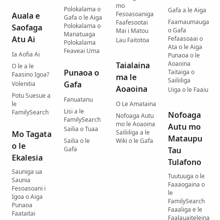
mo
Polokalama o
Gafa a le Aiga
Fesoasoaniga
Auala e
Gafa o le Aiga
Faamaumauga
Faafesootai
Polokalama o
Saofaga
o Gafa
Mai i Matou
Manatuaga
Atu Ai
Fefaasoaai o
Lau Faitotoa
Polokalama
Ata o le Aiga
Feaveai Uma
Ia Aofia Ai
Punaoa o le
Aoaoina
Taialaina
O le a le
Punaoa o
Taitaiga o
Faasino Igoa?
ma le
Sailiiliga
Gafa
Volenitia
Aoaoina
Uiga o le Faaiu
Potu Suesue a
Fanuatanu
le
O Le Amataina
Lisi a le
FamilySearch
Nofoaga
Nofoaga Autu
FamilySearch
mo le Aoaoina
Autu mo
Sailia o Tuaa
Sailiiliga a le
Mo Tagata
Mataupu
Sailia o le
Wiki o le Gafa
o le
Gafa
Tau
Ekalesia
Tulafono
Sauniga ua
Tuutuuga o le
Saunia
Faaaogaina o
Fesoasoani i
le
Igoa o Aiga
FamilySearch
Punaoa
Faaaliga e le
Faataitai
Faalauaiteleina