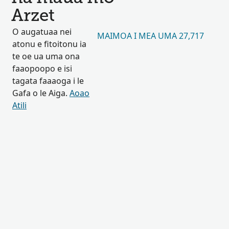
Arzet
O augatuaa nei
MAIMOA I MEA UMA 27,717
atonu e fitoitonu ia
te oe ua uma ona
faaopoopo e isi
tagata faaaoga i le
Gafa o le Aiga.
Aoao
Atili