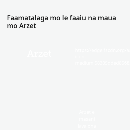
Faamatalaga mo le faaiu na maua
mo Arzet
https://edge.fscdn.org/as
Arzet
icon-
medium.58305dded85682
Arzet e
masani
lava ona