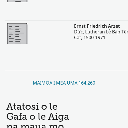
Sili atu
Ernst Friedrich Arzet
Đức, Lutheran Lễ Báp Tê
Cất, 1500-1971
MAIMOA I MEA UMA 164,260
Atatosi o le
Gafa o le Aiga
na maua mo