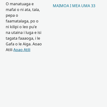
O manatuaga e
MAIMOA I MEA UMA 33
mafai o ni ata, tala,
pepa o
faamatalaga, po o
ni kilipi o leo pu’e
na utaina i luga e isi
tagata faaaoga, i le
Gafa o le Aiga. Aoao
Atili
Aoao Atili