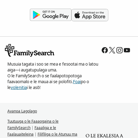
Musuia tagata i soo se mea e fesootai ma o latou
aiga—i augatupulaga uma.
O le FamilySearch o se faalapotopotoga
faavaomalo e le maua ai se polofiti.
Foai
po o
le
volenitia
i le asō!
Avanoa Lagolago
Tuutuuga o le Faaaogaina o le
FamilySearch
|
Faaaliga e le
Faalauaiteleina
|
Filifiliga o le Atunuu ma