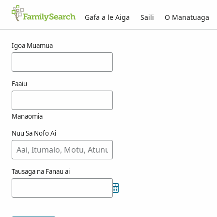
Gafa a le Aiga
Saili
O Manatuaga
Taunuuga mo arzens
Igoa Muamua
Faaiu
Manaomia
Nuu Sa Nofo Ai
Tausaga na Fanau ai