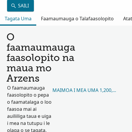
SAILI
Tagata Uma
Faamaumauga o Talafaasolopito
Atat
O
faamaumauga
faasolopito na
maua mo
Arzens
O faamaumauga
MAIMOA I MEA UMA 1,200,842
faasolopito o pepa
o faamatalaga o loo
faasoa mai ai
auiliiliga taua e uiga
i mea na tutupu i le
olaga o se tagata.