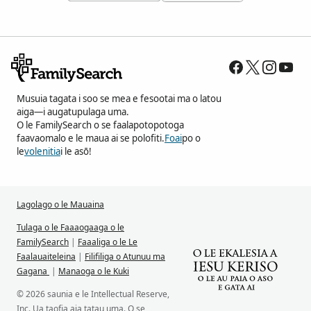
Musuia tagata i soo se mea e fesootai ma o latou
aiga—i augatupulaga uma.
O le FamilySearch o se faalapotopotoga
faavaomalo e le maua ai se polofiti.
Foai
po o
le
volenitia
i le asō!
Lagolago o le Mauaina
Tulaga o le Faaaogaaga o le
FamilySearch
|
Faaaliga o le Le
Faalauaiteleina
|
Filifiliga o Atunuu ma
Gagana
|
Manaoga o le Kuki
© 2026 saunia e le Intellectual Reserve,
Inc. Ua taofia aia tatau uma. O se