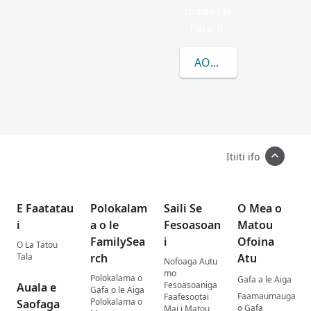
maua i le
Farani.
AOAO ATILI E UIGA I 
Itiiti ifo
E Faatatau
Polokalam
Saili Se
O Mea o
i
a o le
Fesoasoan
Matou
FamilySea
i
Ofoina
O La Tatou
Tala
rch
Atu
Nofoaga Autu
mo
Polokalama o
Gafa a le Aiga
Fesoasoaniga
Auala e
Gafa o le Aiga
Faamaumauga
Faafesootai
Polokalama o
Saofaga
o Gafa
Mai i Matou