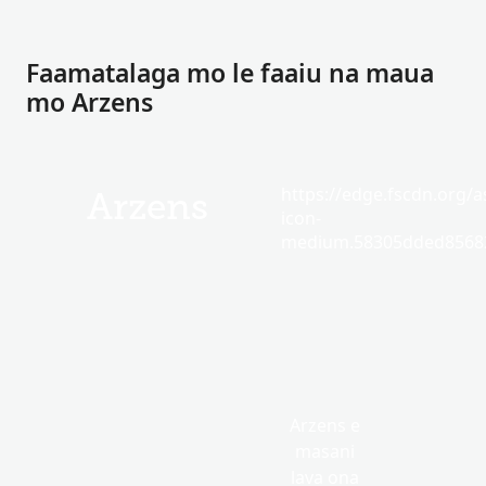
Faamatalaga mo le faaiu na maua
mo Arzens
https://edge.fscdn.org/as
Arzens
icon-
medium.58305dded85682
Arzens e
masani
lava ona