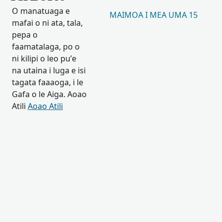
O manatuaga e
MAIMOA I MEA UMA 15
mafai o ni ata, tala,
pepa o
faamatalaga, po o
ni kilipi o leo pu’e
na utaina i luga e isi
tagata faaaoga, i le
Gafa o le Aiga. Aoao
Atili
Aoao Atili