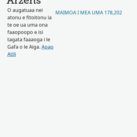
Arzens
O augatuaa nei
MAIMOA I MEA UMA 178,202
atonu e fitoitonu ia
te oe ua uma ona
faaopoopo e isi
tagata faaaoga i le
Gafa o le Aiga.
Aoao
Atili