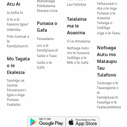
Manatuaga
Atu Ai
Fefaasoaai o
Lau Faitotoa
Polokalama
Ata o le Aiga
Feaveai Uma
Ia Aofia Ai
Punaoa o le
Aoaoina
Taialaina
O le a le
Punaoa o
Taitaiga o
Faasino Igoa?
ma le
Sailiiliga
Gafa
Volenitia
Aoaoina
Uiga o le Faaiu
Potu Suesue a
Fanuatanu
le
O Le Amataina
Lisi a le
FamilySearch
Nofoaga
Nofoaga Autu
FamilySearch
mo le Aoaoina
Autu mo
Sailia o Tuaa
Sailiiliga a le
Mo Tagata
Mataupu
Sailia o le
Wiki o le Gafa
o le
Gafa
Tau
Ekalesia
Tulafono
Sauniga ua
Tuutuuga o le
Saunia
Faaaogaina o
Fesoasoani i
le
Igoa o Aiga
FamilySearch
Punaoa
Faaaliga e le
Faataitai
Faalauaiteleina