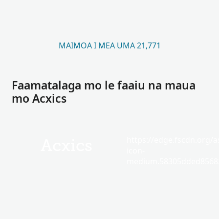
MAIMOA I MEA UMA 21,771
Faamatalaga mo le faaiu na maua
mo Acxics
https://edge.fscdn.org/as
Acxics
icon-
medium.58305dded85682