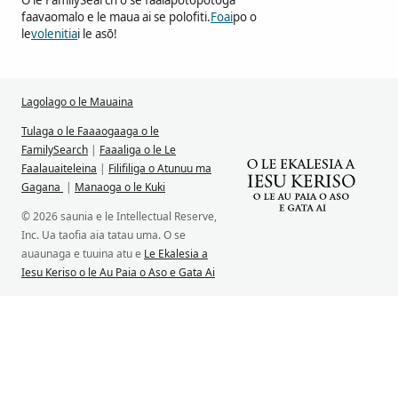
O le FamilySearch o se faalapotopotoga
faavaomalo e le maua ai se polofiti.
Foai
po o
le
volenitia
i le asō!
Lagolago o le Mauaina
Tulaga o le Faaaogaaga o le
FamilySearch
|
Faaaliga o le Le
Faalauaiteleina
|
Filifiliga o Atunuu ma
Gagana
|
Manaoga o le Kuki
© 2026 saunia e le Intellectual Reserve,
Inc. Ua taofia aia tatau uma. O se
auaunaga e tuuina atu e
Le Ekalesia a
Iesu Keriso o le Au Paia o Aso e Gata Ai