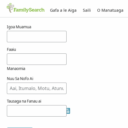
Gafa a le Aiga
Saili
O Manatuaga
Taunuuga mo acxics
Igoa Muamua
Faaiu
Manaomia
Nuu Sa Nofo Ai
Tausaga na Fanau ai