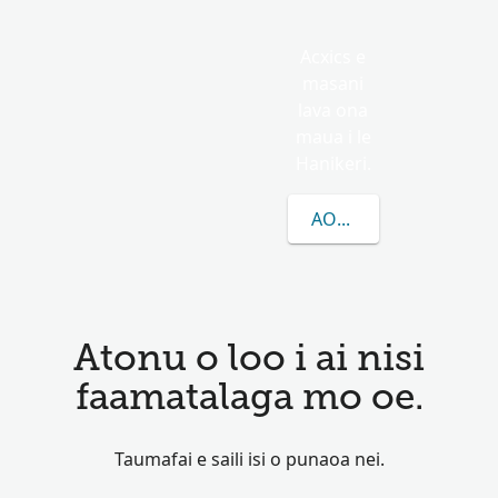
Acxics e
masani
lava ona
maua i le
Hanikeri.
AOAO ATILI E UIGA I L
Atonu o loo i ai nisi
faamatalaga mo oe.
Taumafai e saili isi o punaoa nei.