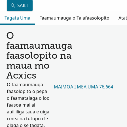
SAILI
Tagata Uma
Faamaumauga o Talafaasolopito
Atat
O
faamaumauga
faasolopito na
maua mo
Acxics
O faamaumauga
MAIMOA I MEA UMA 76,664
faasolopito o pepa
o faamatalaga o loo
faasoa mai ai
auiliiliga taua e uiga
i mea na tutupu i le
olaga o se tagata.