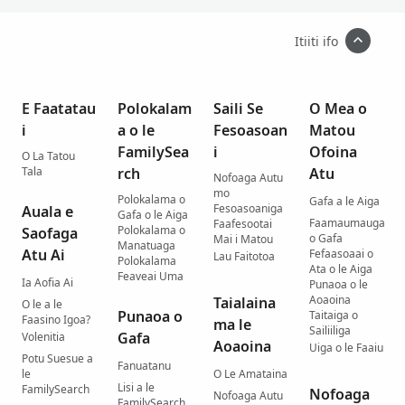
Itiiti ifo
E Faatatau
Polokalam
Saili Se
O Mea o
i
a o le
Fesoasoan
Matou
FamilySea
i
Ofoina
O La Tatou
Tala
rch
Atu
Nofoaga Autu
mo
Polokalama o
Gafa a le Aiga
Fesoasoaniga
Auala e
Gafa o le Aiga
Faamaumauga
Faafesootai
Polokalama o
Saofaga
o Gafa
Mai i Matou
Manatuaga
Atu Ai
Fefaasoaai o
Lau Faitotoa
Polokalama
Ata o le Aiga
Feaveai Uma
Ia Aofia Ai
Punaoa o le
Aoaoina
Taialaina
O le a le
Punaoa o
Taitaiga o
Faasino Igoa?
ma le
Sailiiliga
Gafa
Volenitia
Aoaoina
Uiga o le Faaiu
Potu Suesue a
Fanuatanu
le
O Le Amataina
Lisi a le
FamilySearch
Nofoaga
Nofoaga Autu
FamilySearch