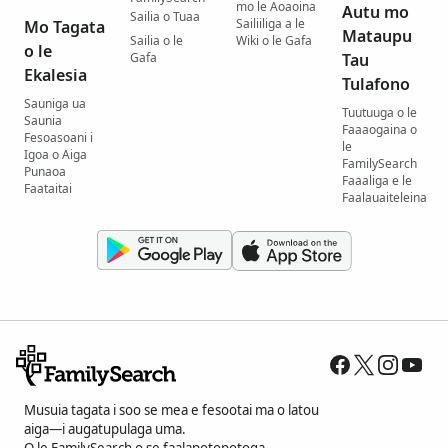
mo le Aoaoina
Autu mo
Sailia o Tuaa
Sailiiliga a le
Mo Tagata
Mataupu
Sailia o le
Wiki o le Gafa
o le
Gafa
Tau
Ekalesia
Tulafono
Sauniga ua
Tuutuuga o le
Saunia
Faaaogaina o
Fesoasoani i
le
Igoa o Aiga
FamilySearch
Punaoa
Faaaliga e le
Faataitai
Faalauaiteleina
Musuia tagata i soo se mea e fesootai ma o latou
aiga—i augatupulaga uma.