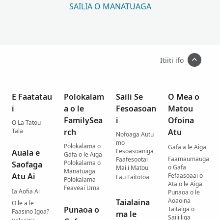
SAILIA O MANATUAGA
Itiiti ifo
E Faatatau
Polokalam
Saili Se
O Mea o
i
a o le
Fesoasoan
Matou
FamilySea
i
Ofoina
O La Tatou
Tala
rch
Atu
Nofoaga Autu
mo
Polokalama o
Gafa a le Aiga
Fesoasoaniga
Auala e
Gafa o le Aiga
Faamaumauga
Faafesootai
Polokalama o
Saofaga
o Gafa
Mai i Matou
Manatuaga
Atu Ai
Fefaasoaai o
Lau Faitotoa
Polokalama
Ata o le Aiga
Feaveai Uma
Ia Aofia Ai
Punaoa o le
Aoaoina
Taialaina
O le a le
Punaoa o
Taitaiga o
Faasino Igoa?
ma le
Sailiiliga