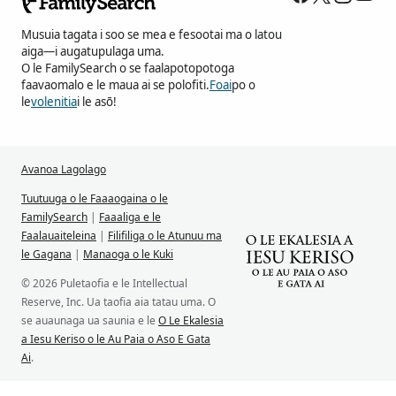
Musuia tagata i soo se mea e fesootai ma o latou
aiga—i augatupulaga uma.
O le FamilySearch o se faalapotopotoga
faavaomalo e le maua ai se polofiti.
Foai
po o
le
volenitia
i le asō!
Avanoa Lagolago
Tuutuuga o le Faaaogaina o le
FamilySearch
|
Faaaliga e le
Faalauaiteleina
|
Filifiliga o le Atunuu ma
le Gagana
|
Manaoga o le Kuki
© 2026 Puletaofia e le Intellectual
Reserve, Inc. Ua taofia aia tatau uma. O
se auaunaga ua saunia e le
O Le Ekalesia
a Iesu Keriso o le Au Paia o Aso E Gata
Ai
.