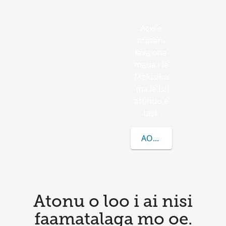
Acxi e
masani
lava ona
maua i le
Mekisiko
ma le isi
atunuu e
tasi.
AOAO ATILI E UIGA I L
Atonu o loo i ai nisi
faamatalaga mo oe.