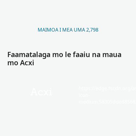
MAIMOA I MEA UMA 2,798
Faamatalaga mo le faaiu na maua
mo Acxi
https://edge.fscdn.org/as
Acxi
icon-
medium.58305dded85682