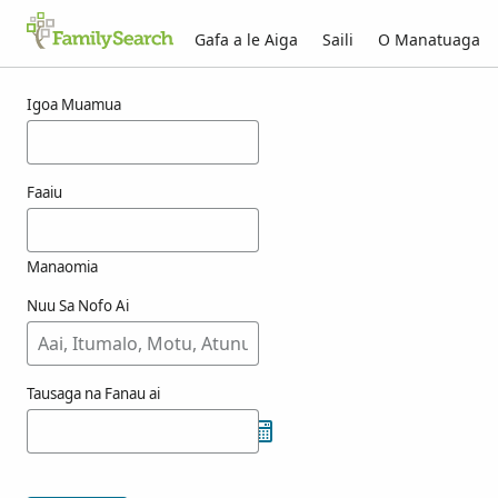
Gafa a le Aiga
Saili
O Manatuaga
Taunuuga mo acxi
Igoa Muamua
Faaiu
Manaomia
Nuu Sa Nofo Ai
Tausaga na Fanau ai