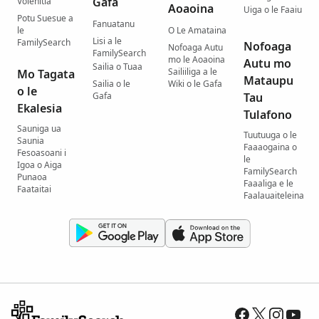
Gafa
Volenitia
Aoaoina
Uiga o le Faaiu
Potu Suesue a
Fanuatanu
le
O Le Amataina
Lisi a le
FamilySearch
Nofoaga
Nofoaga Autu
FamilySearch
mo le Aoaoina
Autu mo
Sailia o Tuaa
Sailiiliga a le
Mo Tagata
Mataupu
Sailia o le
Wiki o le Gafa
o le
Gafa
Tau
Ekalesia
Tulafono
Sauniga ua
Tuutuuga o le
Saunia
Faaaogaina o
Fesoasoani i
le
Igoa o Aiga
FamilySearch
Punaoa
Faaaliga e le
Faataitai
Faalauaiteleina