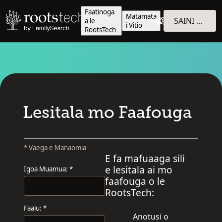
Faatinoga
Matamata
SAINI E ALU I TOTONU
a le
i Vitio
RootsTech
Lesitala mo Faafouga
* Vaega e Manaomia
E fa mafuaaga sili
e lesitala ai mo
Igoa Muamua: *
faafouga o le
RootsTech:
Faaiu: *
Anotusi o