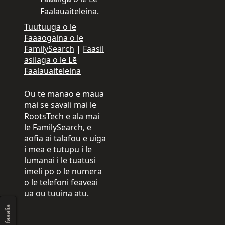
Faalauaiteleina.
Tuutuuga o le
Faaaogaina o le
FamilySearch
|
Faasil
asilaga o le Lē
Faalauaiteleina
Ou te manao e maua
mai se savali mai le
RootsTech e ala mai
le FamilySearch, e
aofia ai talafou e uiga
i mea e tutupu i le
lumanai i le tuatusi
imeli po o le numera
o le telefoni feaveai
ua ou tuuina atu.