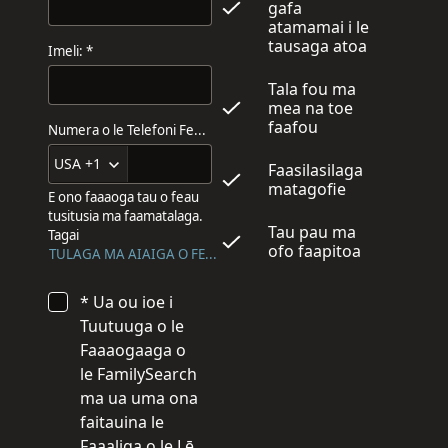
gafa
atamamai i le
tausaga atoa
Imeli: *
Tala fou ma
mea na toe
faafou
Numera o le Telefoni Feaveai:
USA +1
Faasilasilaga
matagofie
E ono faaaoga tau o feau
tusitusia ma faamatalaga.
Tau pau ma
Tagai
ofo faapitoa
TULAGA MA AIAIGA O FEAU TUSITUSIA.
* Ua ou ioe i
Tuutuuga o le
Faaaogaaga o
le FamilySearch
ma ua uma ona
faitauina le
Faaaliga o le Lē