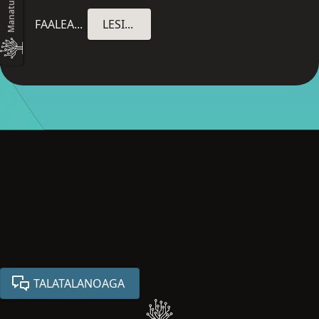
Manatu faaalia
FAALEAOGA
LESITALA
TALATALANOAGA