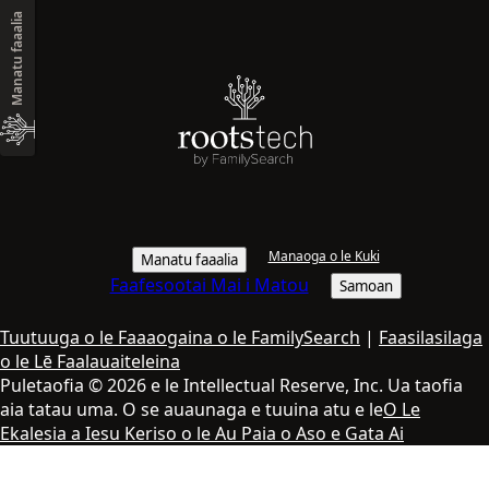
Manatu faaalia
Manaoga o le Kuki
Manatu faaalia
Faafesootai Mai i Matou
Samoan
Tuutuuga o le Faaaogaina o le FamilySearch
|
Faasilasilaga
o le Lē Faalauaiteleina
Puletaofia © 2026 e le Intellectual Reserve, Inc. Ua taofia
aia tatau uma. O se auaunaga e tuuina atu e le
O Le
Ekalesia a Iesu Keriso o le Au Paia o Aso e Gata Ai