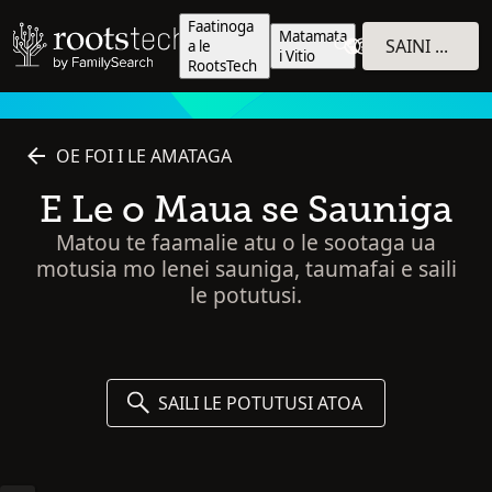
Faatinoga
Matamata
SAINI E ALU I TOTONU
a le
i Vitio
RootsTech
OE FOI I LE AMATAGA
E Le o Maua se Sauniga
Matou te faamalie atu o le sootaga ua
motusia mo lenei sauniga, taumafai e saili
le potutusi.
SAILI LE POTUTUSI ATOA