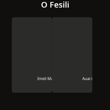
O Fesili
Imeli Mai I Matou
Auai i le Nuu