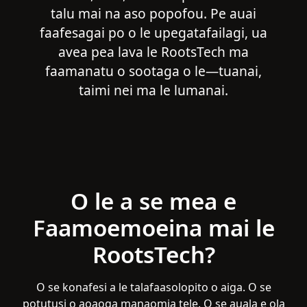
talu mai na aso popofou. Pe auai
faafesagai po o le upegatafailagi, ua
avea pea lava le RootsTech ma
faamanatu o sootaga o le—tuanai,
taimi nei ma le lumanai.
O le a se mea e
Faamoemoeina mai le
RootsTech?
O se konafesi a le talafaasolopito o aiga. O se
potutusi o aoaoga manaomia tele. O se auala e ola