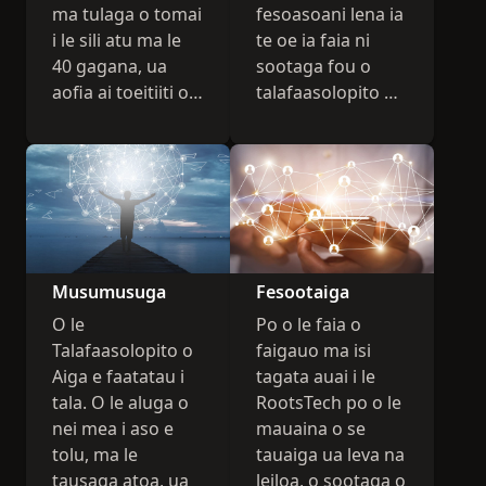
ma tulaga o tomai
fesoasoani lena ia
i le sili atu ma le
te oe ia faia ni
40 gagana, ua
sootaga fou o
aofia ai toeitiiti o
talafaasolopito o
atunuu uma. I le
aiga.
faapuupuu, o loo i
ai se mea mo
tagata uma.
Musumusuga
Fesootaiga
O le
Po o le faia o
Talafaasolopito o
faigauo ma isi
Aiga e faatatau i
tagata auai i le
tala. O le aluga o
RootsTech po o le
nei mea i aso e
mauaina o se
tolu, ma le
tauaiga ua leva na
tausaga atoa, ua
leiloa, o sootaga o