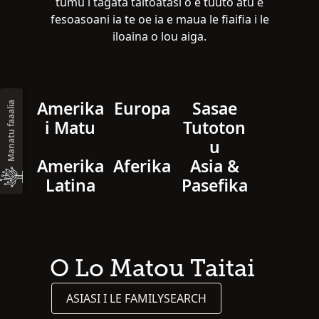
tumu i tagata taitoatasi o e tuuto atu e
fesoasoani ia te oe ia e maua le fiaifia i le
iloaina o lou aiga.
Amerika
Europa
Sasae
Manatu faaalia
i Matu
Tutoton
u
Amerika
Aferika
Asia &
Latina
Pasefika
O Lo Matou Taitai
ASIASI I LE FAMILYSEARCH