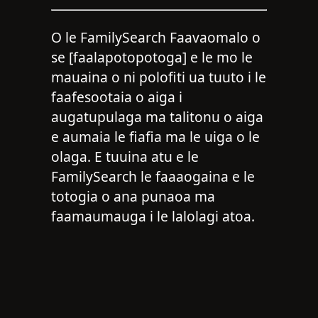
O le FamilySearch Faavaomalo o
se [faalapotopotoga] e le mo le
mauaina o ni polofiti ua tuuto i le
faafesootaia o aiga i
augatupulaga ma talitonu o aiga
e aumaia le fiafia ma le uiga o le
olaga. E tuuina atu e le
FamilySearch le faaaogaina e le
totogia o ana punaoa ma
faamaumauga i le lalolagi atoa.