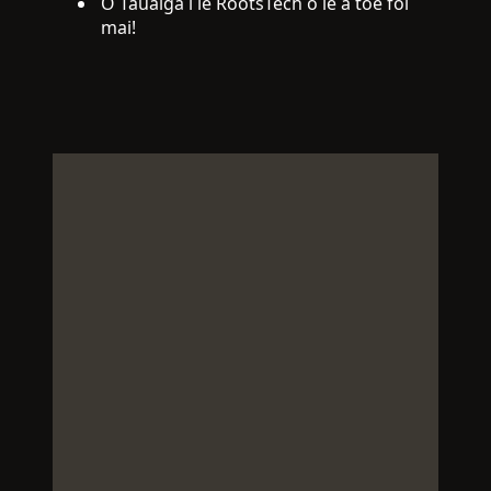
O Tauaiga i le RootsTech o le a toe foi
mai!