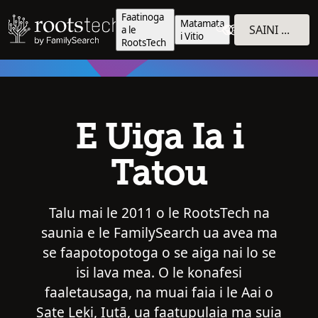
Faatinoga
Matamata
SAINI E ALU I TOTONU
a le
i Vitio
RootsTech
E Uiga Ia i
Tatou
Talu mai le 2011 o le RootsTech na
saunia e le FamilySearch ua avea ma
se faapotopotoga o se aiga nai lo se
isi lava mea. O le konafesi
faaletausaga, na muai faia i le Aai o
Sate Leki, Iutā, ua faatupulaia ma suia