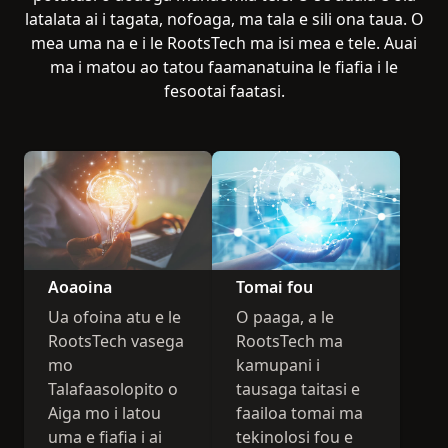
latalata ai i tagata, nofoaga, ma tala e sili ona taua. O
mea uma na e i le RootsTech ma isi mea e tele. Auai
ma i matou ao tatou faamanatuina le fiafia i le
fesootai faatasi.
Aoaoina
Tomai fou
Ua ofoina atu e le
O paaga, a le
RootsTech vasega
RootsTech ma
mo
kamupani i
Talafaasolopito o
tausaga taitasi e
Aiga mo i latou
faailoa tomai ma
uma e fiafia i ai
tekinolosi fou e