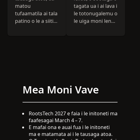
matou
tagata ua i ai lava i
tufaamatila ai tala
le totonugalemu o
patino o le a siitia,
le uiga moni lena
musuia, ma
o le RootsTech.
faafiafiaina ai.
Mea Moni Vave
RootsTech 2027 e faia i le initoneti ma
faafesagai March 4 – 7.
E mafai ona e auai fua i le initoneti
ma e matamata ai i le tausaga atoa.