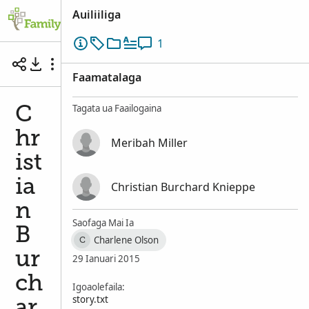
Auiliiliga
1
Christian Burchard Kniep - A Life Sketch
Faamatalaga
Tagata ua Faailogaina
C
hr
Meribah Miller
ist
ia
Christian Burchard Knieppe
n
Saofaga Mai Ia
B
Charlene Olson
C
ur
29 Ianuari 2015
ch
Igoaolefaila:
story.txt
ar