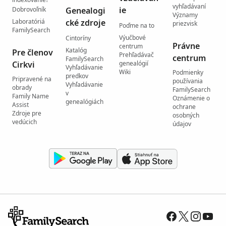
vyhľadávaní
ie
Dobrovoľník
Genealogi
Významy
Laboratóriá
cké zdroje
priezvisk
Poďme na to
FamilySearch
Výučbové
Cintoríny
Právne
centrum
Katalóg
Pre členov
Prehľadávač
centrum
FamilySearch
Cirkvi
genealógií
Vyhľadávanie
Wiki
Podmienky
predkov
Pripravené na
používania
Vyhľadávanie
obrady
FamilySearch
v
Family Name
Oznámenie o
genealógiách
Assist
ochrane
Zdroje pre
osobných
vedúcich
údajov