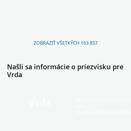
ZOBRAZIŤ VŠETKÝCH 163 857
Našli sa informácie o priezvisku pre
Vrda
https://edge.fscdn.org/as
Vrda
icon-
medium.58305dded85682