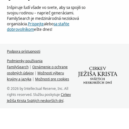
Inšpiruje ľudí všade vo svete, aby sa spojili so
svojou rodinou – naprieč generáciami.
FamilySearch je medzinárodná nezisková
organizácia.
Prispejte
alebo
sa staňte
dobrovoľníkom
ešte dnes!
Podpora prístupnosti
Podmienky používania
FamilySearch
|
Oznámenie o ochrane
osobných údajov
|
Možnosti výberu
krajiny a jazyka
|
Možnosti pre cookies
© 2026 by Intellectual Reserve, Inc. All
rights reserved. Službu poskytuje
Cirkev
Ježiša Krista Svätých neskorších dní
.