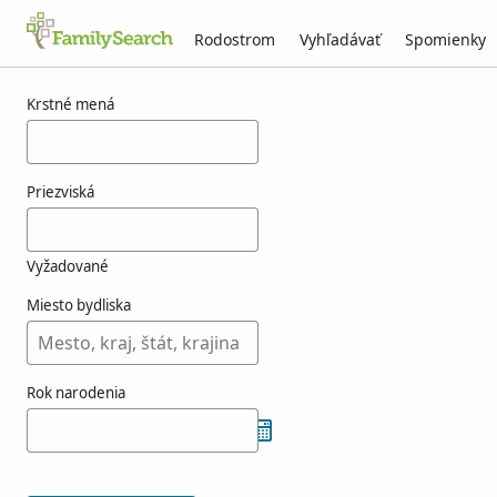
Rodostrom
Vyhľadávať
Spomienky
Výsledky pre vrda
Krstné mená
Priezviská
Vyžadované
Miesto bydliska
Rok narodenia