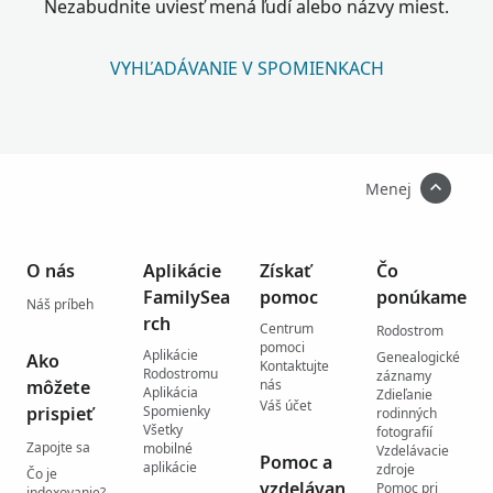
Nezabudnite uviesť mená ľudí alebo názvy miest.
VYHĽADÁVANIE V SPOMIENKACH
Menej
O nás
Aplikácie
Získať
Čo
FamilySea
pomoc
ponúkame
Náš príbeh
rch
Centrum
Rodostrom
pomoci
Aplikácie
Genealogické
Ako
Kontaktujte
Rodostromu
záznamy
môžete
nás
Aplikácia
Zdieľanie
Váš účet
prispieť
Spomienky
rodinných
Všetky
fotografií
Zapojte sa
mobilné
Vzdelávacie
Pomoc a
aplikácie
zdroje
Čo je
vzdelávan
Pomoc pri
indexovanie?