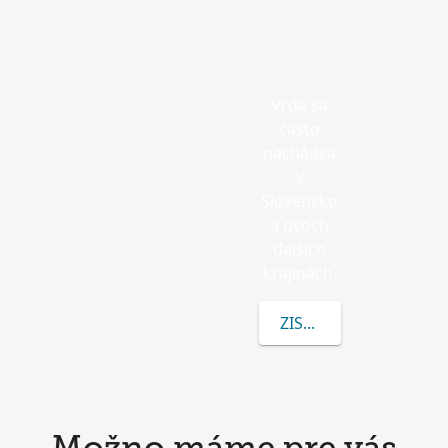
Vrda sa
často
nachádza
v
Slovensko
a dvoch
ďalších
krajinách.
ZISTITE VIAC O VRDA