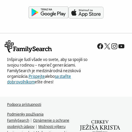
Inšpiruje ľudí všade vo svete, aby sa spojili so
svojou rodinou – naprieč generáciami.
FamilySearch je medzinárodná nezisková
organizácia.
Prispejte
alebo
sa staňte
dobrovoľníkom
ešte dnes!
Podpora prístupnosti
Podmienky používania
FamilySearch
|
Oznámenie o ochrane
osobných údajov
|
Možnosti výberu