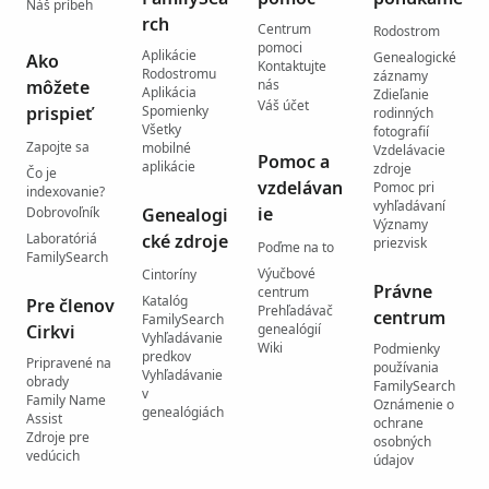
Náš príbeh
rch
Centrum
Rodostrom
pomoci
Aplikácie
Genealogické
Ako
Kontaktujte
Rodostromu
záznamy
môžete
nás
Aplikácia
Zdieľanie
Váš účet
prispieť
Spomienky
rodinných
Všetky
fotografií
Zapojte sa
mobilné
Vzdelávacie
Pomoc a
aplikácie
zdroje
Čo je
vzdelávan
Pomoc pri
indexovanie?
vyhľadávaní
ie
Dobrovoľník
Genealogi
Významy
Laboratóriá
cké zdroje
priezvisk
Poďme na to
FamilySearch
Výučbové
Cintoríny
Právne
centrum
Katalóg
Pre členov
Prehľadávač
centrum
FamilySearch
Cirkvi
genealógií
Vyhľadávanie
Wiki
Podmienky
predkov
Pripravené na
používania
Vyhľadávanie
obrady
FamilySearch
v
Family Name
Oznámenie o
genealógiách
Assist
ochrane
Zdroje pre
osobných
vedúcich
údajov