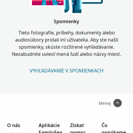
Spomienky
Tieto fotografie, príbehy, dokumenty alebo
audiosúbory pridali iní užívatelia. Aby ste našli
spomienky, skúste rozšírené vyhľadávanie.
Nezabudnite uviesť mená ľudí alebo názvy miest.
VYHĽADÁVANIE V SPOMIENKACH
Menej
O nás
Aplikácie
Získať
Čo
FamilySea
pomoc
ponúkame