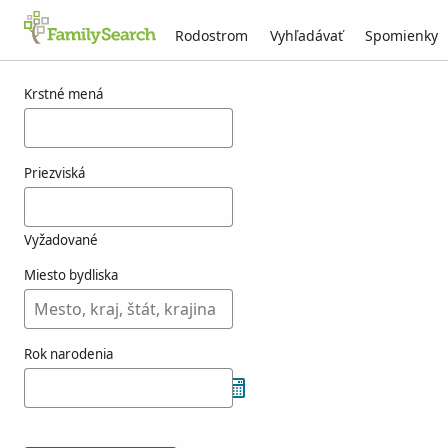
Rodostrom
Vyhľadávať
Spomienky
Výsledky pre vrbar
Krstné mená
Priezviská
Vyžadované
Miesto bydliska
Rok narodenia