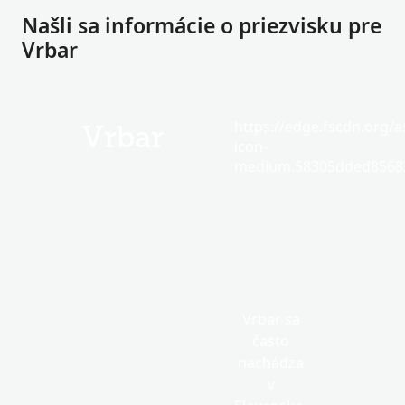
Našli sa informácie o priezvisku pre
Vrbar
https://edge.fscdn.org/as
Vrbar
icon-
medium.58305dded85682
Vrbar sa
často
nachádza
v