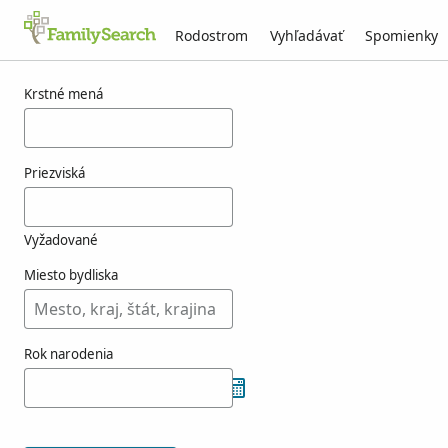
Rodostrom
Vyhľadávať
Spomienky
Výsledky pre tammadge
Krstné mená
Priezviská
Vyžadované
Miesto bydliska
Rok narodenia