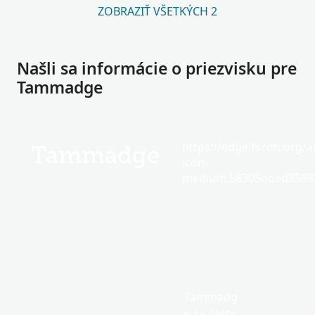
ZOBRAZIŤ VŠETKÝCH 2
Našli sa informácie o priezvisku pre
Tammadge
https://edge.fscdn.org/as
Tammadge
icon-
medium.58305dded85682
Tammadg
e sa často