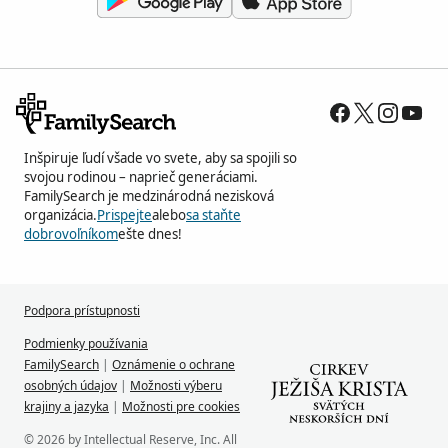
Inšpiruje ľudí všade vo svete, aby sa spojili so
svojou rodinou – naprieč generáciami.
FamilySearch je medzinárodná nezisková
organizácia.
Prispejte
alebo
sa staňte
dobrovoľníkom
ešte dnes!
Podpora prístupnosti
Podmienky používania
FamilySearch
|
Oznámenie o ochrane
osobných údajov
|
Možnosti výberu
krajiny a jazyka
|
Možnosti pre cookies
© 2026 by Intellectual Reserve, Inc. All