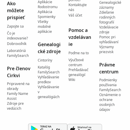
Aplikácie
Genealogické
Ako
Kontaktujte
Rodostromu
záznamy
môžete
nás
Aplikácia
Zdieľanie
Váš účet
prispieť
Spomienky
rodinných
Všetky
fotografií
Zapojte sa
mobilné
Vzdelávacie
Pomoc a
aplikácie
zdroje
Čo je
vzdelávan
Pomoc pri
indexovanie?
vyhľadávaní
ie
Dobrovoľník
Genealogi
Významy
Laboratóriá
cké zdroje
priezvisk
Poďme na to
FamilySearch
Výučbové
Cintoríny
Právne
centrum
Katalóg
Pre členov
Prehľadávač
centrum
FamilySearch
Cirkvi
genealógií
Vyhľadávanie
Wiki
Podmienky
predkov
Pripravené na
používania
Vyhľadávanie
obrady
FamilySearch
v
Family Name
Oznámenie o
genealógiách
Assist
ochrane
Zdroje pre
osobných
vedúcich
údajov