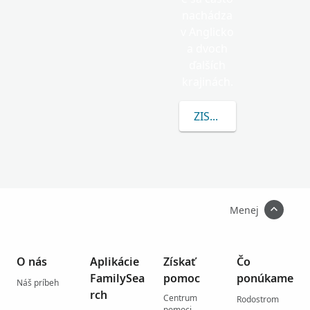
nachádza
v Anglicko
a dvoch
ďalších
krajinách.
ZISTITE VIAC O TAM
Menej
O nás
Aplikácie
Získať
Čo
FamilySea
pomoc
ponúkame
Náš príbeh
rch
Centrum
Rodostrom
pomoci