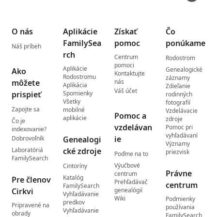
O nás
Aplikácie
Získať
Čo
FamilySea
pomoc
ponúkame
Náš príbeh
rch
Centrum
Rodostrom
pomoci
Aplikácie
Genealogické
Ako
Kontaktujte
Rodostromu
záznamy
môžete
nás
Aplikácia
Zdieľanie
Váš účet
prispieť
Spomienky
rodinných
Všetky
fotografií
Zapojte sa
mobilné
Vzdelávacie
Pomoc a
aplikácie
zdroje
Čo je
vzdelávan
Pomoc pri
indexovanie?
vyhľadávaní
ie
Dobrovoľník
Genealogi
Významy
Laboratóriá
cké zdroje
priezvisk
Poďme na to
FamilySearch
Výučbové
Cintoríny
Právne
centrum
Katalóg
Pre členov
Prehľadávač
centrum
FamilySearch
Cirkvi
genealógií
Vyhľadávanie
Wiki
Podmienky
predkov
Pripravené na
používania
Vyhľadávanie
obrady
FamilySearch