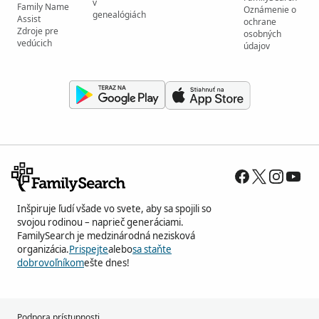
v
Family Name
Oznámenie o
genealógiách
Assist
ochrane
Zdroje pre
osobných
vedúcich
údajov
Inšpiruje ľudí všade vo svete, aby sa spojili so
svojou rodinou – naprieč generáciami.
FamilySearch je medzinárodná nezisková
organizácia.
Prispejte
alebo
sa staňte
dobrovoľníkom
ešte dnes!
Podpora prístupnosti