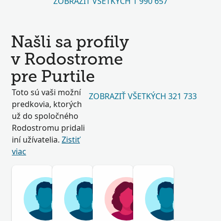
ZOBRAZIŤ VŠETKÝCH 1 990 657
Našli sa profily
v Rodostrome
pre Purtile
Toto sú vaši možní
ZOBRAZIŤ VŠETKÝCH 321 733
predkovia, ktorých
už do spoločného
Rodostromu pridali
iní užívatelia.
Zistiť
viac