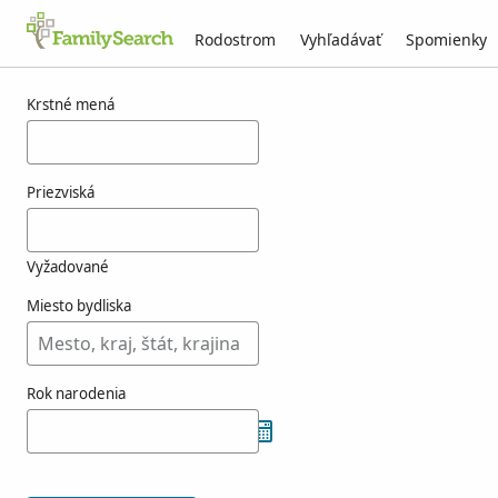
Rodostrom
Vyhľadávať
Spomienky
Výsledky pre purtile
Krstné mená
Priezviská
Vyžadované
Miesto bydliska
Rok narodenia