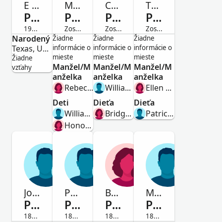
E Benet
Michael
Catharine
Thomas
Purtile
Purtile
Purtile
Purtile
1919-Zosnulý
Zosnulý
Zosnulý
Zosnulý
Narodený
Muž
Muž
Žena
Muž
Žiadne
Žiadne
Žiadne
Texas, United States
informácie o
informácie o
informácie o
mieste
mieste
mieste
Žiadne
Manžel/M
Manžel/M
Manžel/M
vzťahy
anželka
anželka
anželka
Rebecca White
William Hammond
Ellen Mcnamara
Deti
Dieťa
Dieťa
William Purtile
Bridget Hammond
Patrick Purtile
Honoria Purtile
John
Patrick
Bridget
Maurice
Purtile
Purtile
Purtile
Purtile
1831-Zosnulý
1834-Zosnulý
1839-Zosnulý
1879-Zosnulý