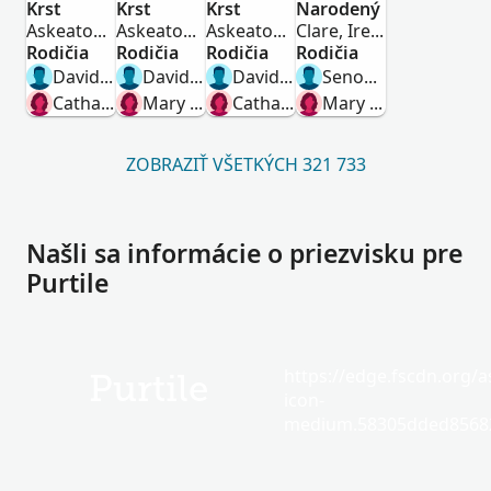
Krst
Muž
Krst
Muž
Krst
Žena
Narodený
Muž
Askeaton,Limerick,Ireland
Askeaton,Limerick,Ireland
Askeaton,Limerick,Ireland
Clare, Ireland
Rodičia
Rodičia
Rodičia
Rodičia
David Purtill
David Purtile
David Purtill
Senon Purtile
Catharine Meehen
Mary Meehen
Catharine Meehen
Mary Purtile Purtile
ZOBRAZIŤ VŠETKÝCH 321 733
Našli sa informácie o priezvisku pre
Purtile
https://edge.fscdn.org/as
Purtile
icon-
medium.58305dded85682