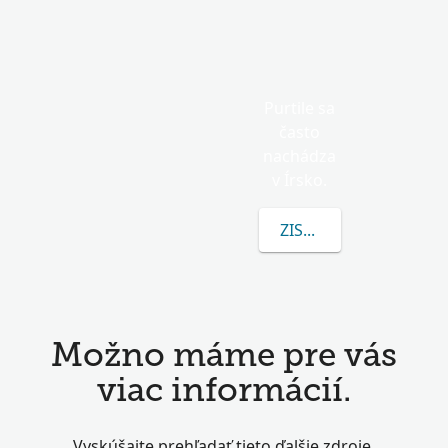
Purtile sa
často
nachádza
v Írsko.
ZISTITE VIAC O PURTI
Možno máme pre vás
viac informácií.
Vyskúšajte prehľadať tieto ďalšie zdroje.