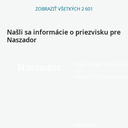
ZOBRAZIŤ VŠETKÝCH 2 601
Našli sa informácie o priezvisku pre
Naszador
https://edge.fscdn.org/as
Naszador
icon-
medium.58305dded85682
Naszador