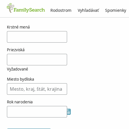
Rodostrom
Vyhľadávať
Spomienky
Výsledky pre naszador
Krstné mená
Priezviská
Vyžadované
Miesto bydliska
Rok narodenia