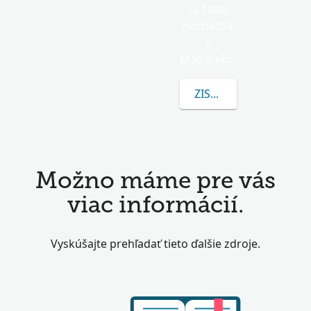
sa často
nachádza
v
Maďarsko.
ZISTITE VIAC O NASZ
Možno máme pre vás
viac informácií.
Vyskúšajte prehľadať tieto ďalšie zdroje.