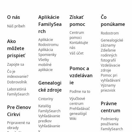
O nás
Aplikácie
Získať
Čo
FamilySea
pomoc
ponúkame
Náš príbeh
rch
Centrum
Rodostrom
pomoci
Aplikácie
Genealogické
Ako
Kontaktujte
Rodostromu
záznamy
môžete
nás
Aplikácia
Zdieľanie
Váš účet
prispieť
Spomienky
rodinných
Všetky
fotografií
Zapojte sa
mobilné
Vzdelávacie
Pomoc a
aplikácie
zdroje
Čo je
vzdelávan
Pomoc pri
indexovanie?
vyhľadávaní
ie
Dobrovoľník
Genealogi
Významy
Laboratóriá
cké zdroje
priezvisk
Poďme na to
FamilySearch
Výučbové
Cintoríny
Právne
centrum
Katalóg
Pre členov
Prehľadávač
centrum
FamilySearch
Cirkvi
genealógií
Vyhľadávanie
Wiki
Podmienky
predkov
Pripravené na
používania
Vyhľadávanie
obrady
FamilySearch
v