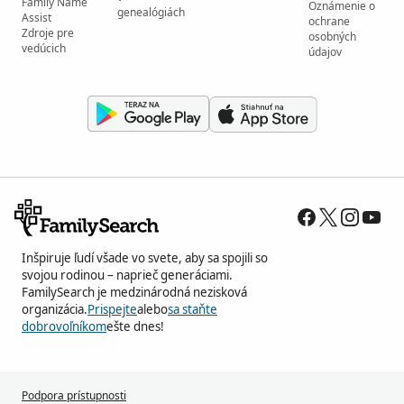
Family Name
Oznámenie o
genealógiách
Assist
ochrane
Zdroje pre
osobných
vedúcich
údajov
Inšpiruje ľudí všade vo svete, aby sa spojili so
svojou rodinou – naprieč generáciami.
FamilySearch je medzinárodná nezisková
organizácia.
Prispejte
alebo
sa staňte
dobrovoľníkom
ešte dnes!
Podpora prístupnosti