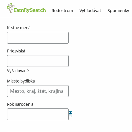
Rodostrom
Vyhľadávať
Spomienky
Výsledky pre nasazzi
Krstné mená
Priezviská
Vyžadované
Miesto bydliska
Rok narodenia