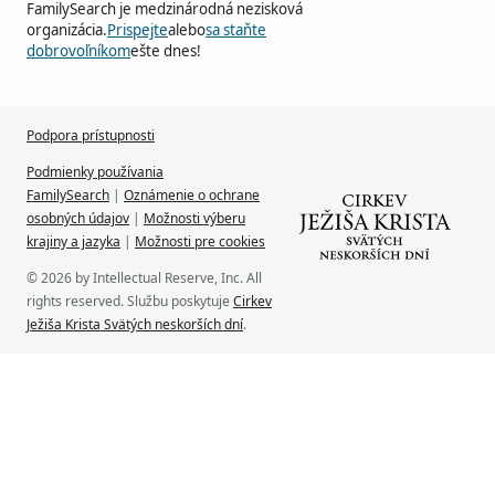
FamilySearch je medzinárodná nezisková
organizácia.
Prispejte
alebo
sa staňte
dobrovoľníkom
ešte dnes!
Podpora prístupnosti
Podmienky používania
FamilySearch
|
Oznámenie o ochrane
osobných údajov
|
Možnosti výberu
krajiny a jazyka
|
Možnosti pre cookies
© 2026 by Intellectual Reserve, Inc. All
rights reserved. Službu poskytuje
Cirkev
Ježiša Krista Svätých neskorších dní
.