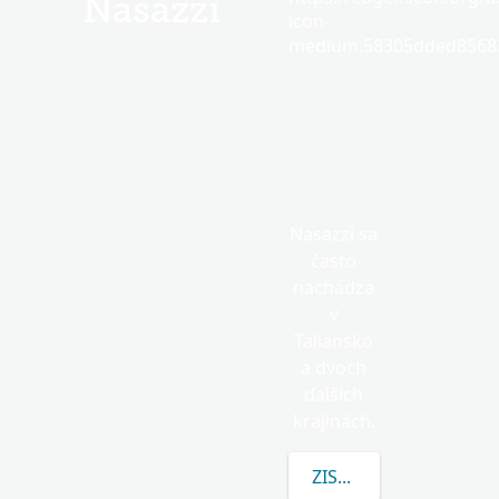
Nasazzi
icon-
medium.58305dded85682
Nasazzi sa
často
nachádza
v
Taliansko
a dvoch
ďalších
krajinách.
ZISTITE VIAC O NASAZ