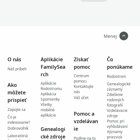
Menej
O nás
Aplikácie
Získať
Čo
FamilySea
pomoc
ponúkame
Náš príbeh
rch
Centrum
Rodostrom
pomoci
Aplikácie
Genealogické
Ako
Kontaktujte
Rodostromu
záznamy
môžete
nás
Aplikácia
Zdieľanie
Váš účet
prispieť
Spomienky
rodinných
Všetky
fotografií
Zapojte sa
mobilné
Vzdelávacie
Pomoc a
aplikácie
zdroje
Čo je
vzdelávan
Pomoc pri
indexovanie?
vyhľadávaní
ie
Dobrovoľník
Genealogi
Významy
Laboratóriá
cké zdroje
priezvisk
Poďme na to