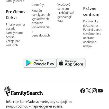
FamilySearch
Výučbové
Cintoríny
Právne
centrum
Katalóg
Pre členov
Prehľadávač
centrum
FamilySearch
Cirkvi
genealógií
Vyhľadávanie
Wiki
Podmienky
predkov
Pripravené na
používania
Vyhľadávanie
obrady
FamilySearch
v
Family Name
Oznámenie o
genealógiách
Assist
ochrane
Zdroje pre
osobných
vedúcich
údajov
Inšpiruje ľudí všade vo svete, aby sa spojili so
svojou rodinou – naprieč generáciami.