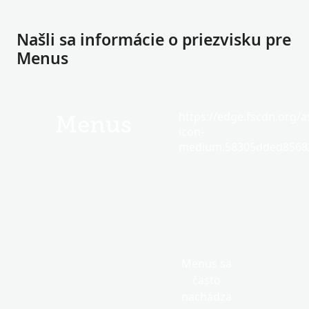
Našli sa informácie o priezvisku pre
Menus
https://edge.fscdn.org/as
Menus
icon-
medium.58305dded85682
Menus sa
často
nachádza