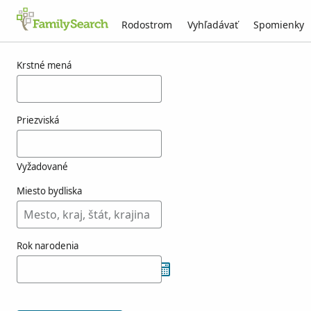
Rodostrom
Vyhľadávať
Spomienky
Výsledky pre menus
Krstné mená
Priezviská
Vyžadované
Miesto bydliska
Rok narodenia