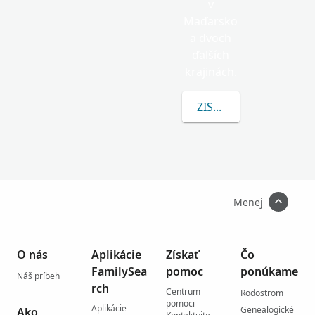
v
Maďarsko
a dvoch
ďalších
krajinách.
ZISTITE VIAC O MENU
Menej
O nás
Aplikácie
Získať
Čo
FamilySea
pomoc
ponúkame
Náš príbeh
rch
Centrum
Rodostrom
pomoci
Aplikácie
Genealogické
Ako