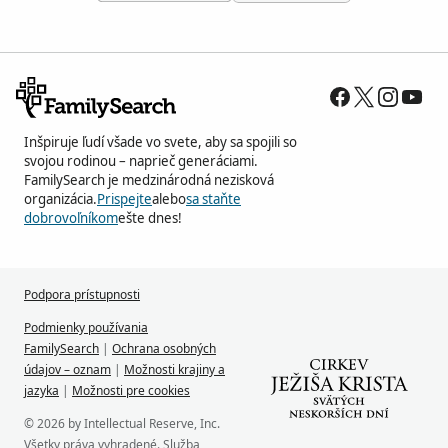
Inšpiruje ľudí všade vo svete, aby sa spojili so
svojou rodinou – naprieč generáciami.
FamilySearch je medzinárodná nezisková
organizácia.
Prispejte
alebo
sa staňte
dobrovoľníkom
ešte dnes!
Podpora prístupnosti
Podmienky používania
FamilySearch
|
Ochrana osobných
údajov – oznam
|
Možnosti krajiny a
jazyka
|
Možnosti pre cookies
© 2026 by Intellectual Reserve, Inc.
Všetky práva vyhradené. Služba