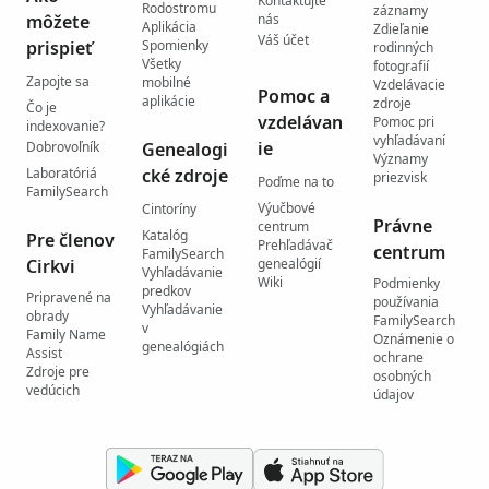
Kontaktujte
Rodostromu
záznamy
môžete
nás
Aplikácia
Zdieľanie
Váš účet
prispieť
Spomienky
rodinných
Všetky
fotografií
Zapojte sa
mobilné
Vzdelávacie
Pomoc a
aplikácie
zdroje
Čo je
vzdelávan
Pomoc pri
indexovanie?
vyhľadávaní
ie
Dobrovoľník
Genealogi
Významy
Laboratóriá
cké zdroje
priezvisk
Poďme na to
FamilySearch
Výučbové
Cintoríny
Právne
centrum
Katalóg
Pre členov
Prehľadávač
centrum
FamilySearch
Cirkvi
genealógií
Vyhľadávanie
Wiki
Podmienky
predkov
Pripravené na
používania
Vyhľadávanie
obrady
FamilySearch
v
Family Name
Oznámenie o
genealógiách
Assist
ochrane
Zdroje pre
osobných
vedúcich
údajov