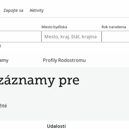
Zapojte sa
Aktivity
Miesto bydliska
Rok narodenia
é
namy
Profily Rodostromu
é záznamy pre
ité
Udalosti