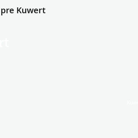
u pre Kuwert
rt
Kuwe