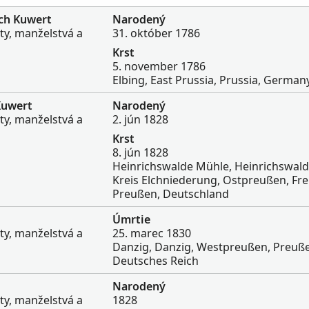
ch Kuwert
Narodený
ty, manželstvá a
31. október 1786
Krst
5. november 1786
Elbing, East Prussia, Prussia, German
Kuwert
Narodený
ty, manželstvá a
2. jún 1828
Krst
8. jún 1828
Heinrichswalde Mühle, Heinrichswald
Kreis Elchniederung, Ostpreußen, Fre
Preußen, Deutschland
Úmrtie
ty, manželstvá a
25. marec 1830
Danzig, Danzig, Westpreußen, Preuß
Deutsches Reich
Narodený
ty, manželstvá a
1828