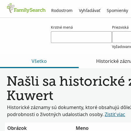
Rodostrom
Vyhľadávať
Spomienky
Výsledky pre kuwert
Krstné mená
Priezviská
Vyžadovan
Všetko
Historické záz
Našli sa historick
Kuwert
Historické záznamy sú dokumenty, ktoré obsahujú dôlež
podrobnosti o životných udalostiach osoby.
Zistiť viac
Obrázok
Meno