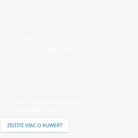
https://edge.fscdn.org/assets/static/media/invalid-
icon-
medium.58305dded85682d90d4c1772efbf1185.svg
rt sa často nachádza v Nemecko a
jednej ďalšej krajine.
ZISTITE VIAC O KUWERT