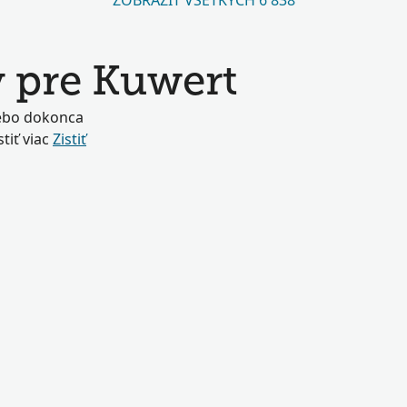
ZOBRAZIŤ VŠETKÝCH 6 838
y pre Kuwert
lebo dokonca
tiť viac
Zistiť