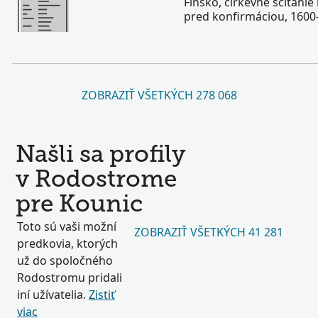
Fínsko, cirkevné sčítani
pred konfirmáciou, 1600
ZOBRAZIŤ VŠETKÝCH 278 068
Našli sa profily
v Rodostrome
pre Kounic
Toto sú vaši možní
ZOBRAZIŤ VŠETKÝCH 41 281
predkovia, ktorých
už do spoločného
Rodostromu pridali
iní užívatelia.
Zistiť
viac