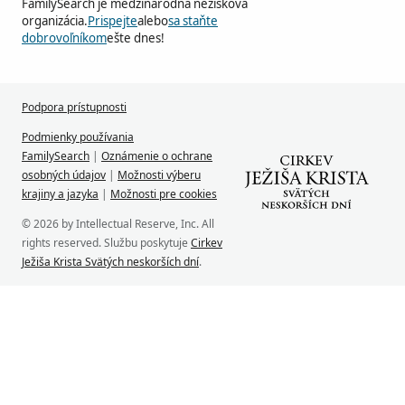
FamilySearch je medzinárodná nezisková
organizácia.
Prispejte
alebo
sa staňte
dobrovoľníkom
ešte dnes!
Podpora prístupnosti
Podmienky používania
FamilySearch
|
Oznámenie o ochrane
osobných údajov
|
Možnosti výberu
krajiny a jazyka
|
Možnosti pre cookies
© 2026 by Intellectual Reserve, Inc. All
rights reserved. Službu poskytuje
Cirkev
Ježiša Krista Svätých neskorších dní
.