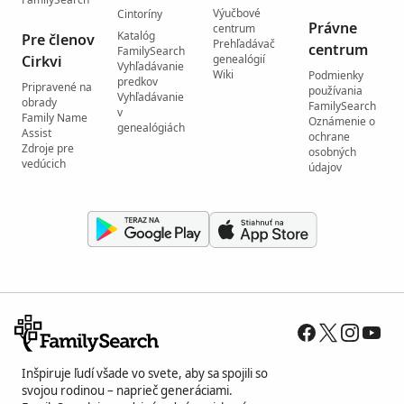
Výučbové
Cintoríny
Právne
centrum
Katalóg
Pre členov
Prehľadávač
centrum
FamilySearch
Cirkvi
genealógií
Vyhľadávanie
Wiki
Podmienky
predkov
Pripravené na
používania
Vyhľadávanie
obrady
FamilySearch
v
Family Name
Oznámenie o
genealógiách
Assist
ochrane
Zdroje pre
osobných
vedúcich
údajov
Inšpiruje ľudí všade vo svete, aby sa spojili so
svojou rodinou – naprieč generáciami.