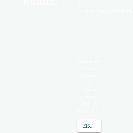
Kounic
icon-
medium.58305dded85682
Kounic sa
často
nachádza
v
Maďarsko
a dvoch
ďalších
krajinách.
ZISTITE VIAC O KOUN