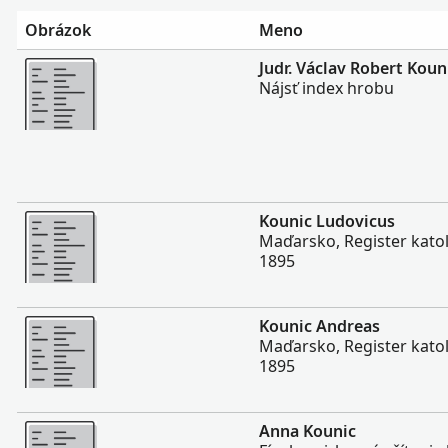
Obrázok
Meno
Viac
Judr. Václav Robert Koun
Nájsť index hrobu
Viac
Kounic Ludovicus
Maďarsko, Register katolí
1895
Viac
Kounic Andreas
Maďarsko, Register katolí
1895
Viac
Anna Kounic