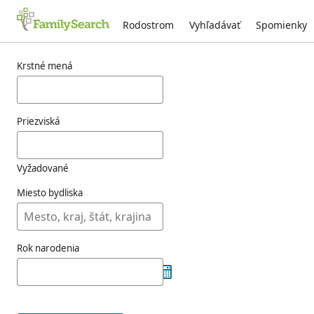
Rodostrom
Vyhľadávať
Spomienky
Výsledky pre kounic
Krstné mená
Priezviská
Vyžadované
Miesto bydliska
Rok narodenia