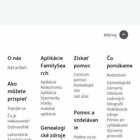
Menej
O nás
Aplikácie
Získať
Čo
FamilySea
pomoc
ponúkame
Náš príbeh
rch
Centrum
Rodostrom
pomoci
Aplikácie
Genealogické
Ako
Kontaktujte
Rodostromu
záznamy
môžete
nás
Aplikácia
Zdieľanie
Váš účet
prispieť
Spomienky
rodinných
Všetky
fotografií
Zapojte sa
mobilné
Vzdelávacie
Pomoc a
aplikácie
zdroje
Čo je
vzdelávan
Pomoc pri
indexovanie?
vyhľadávaní
ie
Dobrovoľník
Genealogi
Významy
Laboratóriá
cké zdroje
priezvisk
Poďme na to
FamilySearch