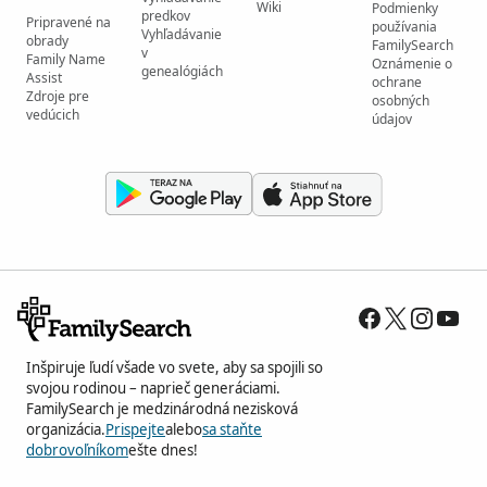
Wiki
Podmienky
predkov
Pripravené na
používania
Vyhľadávanie
obrady
FamilySearch
v
Family Name
Oznámenie o
genealógiách
Assist
ochrane
Zdroje pre
osobných
vedúcich
údajov
Inšpiruje ľudí všade vo svete, aby sa spojili so
svojou rodinou – naprieč generáciami.
FamilySearch je medzinárodná nezisková
organizácia.
Prispejte
alebo
sa staňte
dobrovoľníkom
ešte dnes!