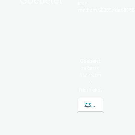
Goebelet
icon-
medium.58305dded85682
Goebelet
sa často
nachádza
v
Nemecko.
ZISTITE VIAC O GOEB