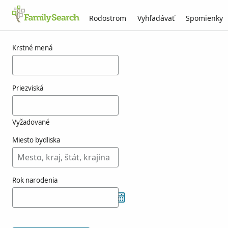
Rodostrom
Vyhľadávať
Spomienky
Výsledky pre goebelet
Krstné mená
Priezviská
Vyžadované
Miesto bydliska
Rok narodenia