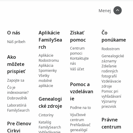
Menej
O nás
Aplikácie
Získať
Čo
FamilySea
pomoc
ponúkame
Náš príbeh
rch
Centrum
Rodostrom
pomoci
Aplikácie
Genealogické
Ako
Kontaktujte
Rodostromu
záznamy
môžete
nás
Aplikácia
Zdieľanie
Váš účet
prispieť
Spomienky
rodinných
Všetky
fotografií
Zapojte sa
mobilné
Vzdelávacie
Pomoc a
aplikácie
zdroje
Čo je
vzdelávan
Pomoc pri
indexovanie?
vyhľadávaní
ie
Dobrovoľník
Genealogi
Významy
Laboratóriá
cké zdroje
priezvisk
Poďme na to
FamilySearch
Výučbové
Cintoríny
Právne
centrum
Katalóg
Pre členov
Prehľadávač
centrum
FamilySearch
Cirkvi
genealógií
Vyhľadávanie