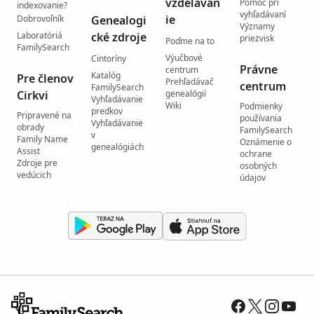
vzdelávan
Pomoc pri
indexovanie?
vyhľadávaní
ie
Dobrovoľník
Genealogi
Významy
Laboratóriá
cké zdroje
priezvisk
Poďme na to
FamilySearch
Výučbové
Cintoríny
Právne
centrum
Katalóg
Pre členov
Prehľadávač
centrum
FamilySearch
Cirkvi
genealógií
Vyhľadávanie
Wiki
Podmienky
predkov
Pripravené na
používania
Vyhľadávanie
obrady
FamilySearch
v
Family Name
Oznámenie o
genealógiách
Assist
ochrane
Zdroje pre
osobných
vedúcich
údajov