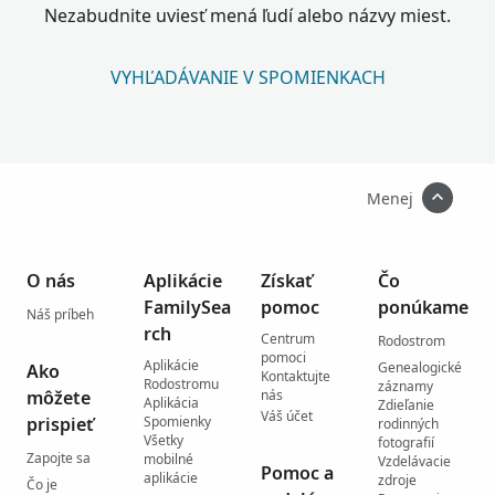
Nezabudnite uviesť mená ľudí alebo názvy miest.
VYHĽADÁVANIE V SPOMIENKACH
Menej
O nás
Aplikácie
Získať
Čo
FamilySea
pomoc
ponúkame
Náš príbeh
rch
Centrum
Rodostrom
pomoci
Aplikácie
Genealogické
Ako
Kontaktujte
Rodostromu
záznamy
môžete
nás
Aplikácia
Zdieľanie
Váš účet
prispieť
Spomienky
rodinných
Všetky
fotografií
Zapojte sa
mobilné
Vzdelávacie
Pomoc a
aplikácie
zdroje
Čo je