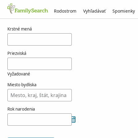
Rodostrom
Vyhľadávať
Spomienky
Výsledky pre fapia
Krstné mená
Priezviská
Vyžadované
Miesto bydliska
Rok narodenia