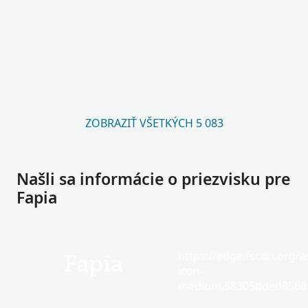
ZOBRAZIŤ VŠETKÝCH 5 083
Našli sa informácie o priezvisku pre
Fapia
https://edge.fscdn.org/as
Fapia
icon-
medium.58305dded85682