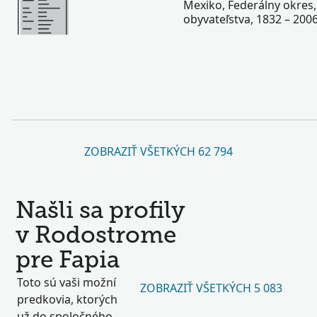
Mexiko, Federálny okres,
obyvateľstva, 1832 – 200
ZOBRAZIŤ VŠETKÝCH 62 794
Našli sa profily
v Rodostrome
pre Fapia
Toto sú vaši možní
ZOBRAZIŤ VŠETKÝCH 5 083
predkovia, ktorých
už do spoločného