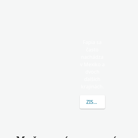
Fapia sa
často
nachádza
v Mexiko a
dvoch
ďalších
krajinách.
ZISTITE VIAC O FAPIA