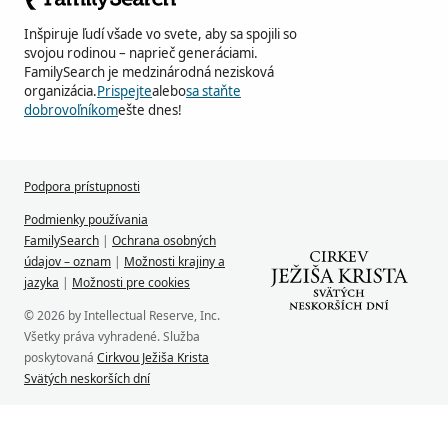
Inšpiruje ľudí všade vo svete, aby sa spojili so
svojou rodinou – naprieč generáciami.
FamilySearch je medzinárodná nezisková
organizácia.
Prispejte
alebo
sa staňte
dobrovoľníkom
ešte dnes!
Podpora prístupnosti
Podmienky používania
FamilySearch
|
Ochrana osobných
údajov – oznam
|
Možnosti krajiny a
jazyka
|
Možnosti pre cookies
© 2026 by Intellectual Reserve, Inc.
Všetky práva vyhradené. Služba
poskytovaná
Cirkvou Ježiša Krista
Svätých neskorších dní