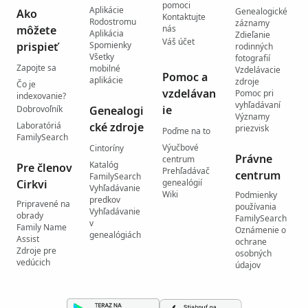
pomoci
Aplikácie
Genealogické
Ako
Kontaktujte
Rodostromu
záznamy
môžete
nás
Aplikácia
Zdieľanie
Váš účet
prispieť
Spomienky
rodinných
Všetky
fotografií
Zapojte sa
mobilné
Vzdelávacie
Pomoc a
aplikácie
zdroje
Čo je
vzdelávan
Pomoc pri
indexovanie?
vyhľadávaní
ie
Dobrovoľník
Genealogi
Významy
Laboratóriá
cké zdroje
priezvisk
Poďme na to
FamilySearch
Výučbové
Cintoríny
Právne
centrum
Katalóg
Pre členov
Prehľadávač
centrum
FamilySearch
Cirkvi
genealógií
Vyhľadávanie
Wiki
Podmienky
predkov
Pripravené na
používania
Vyhľadávanie
obrady
FamilySearch
v
Family Name
Oznámenie o
genealógiách
Assist
ochrane
Zdroje pre
osobných
vedúcich
údajov