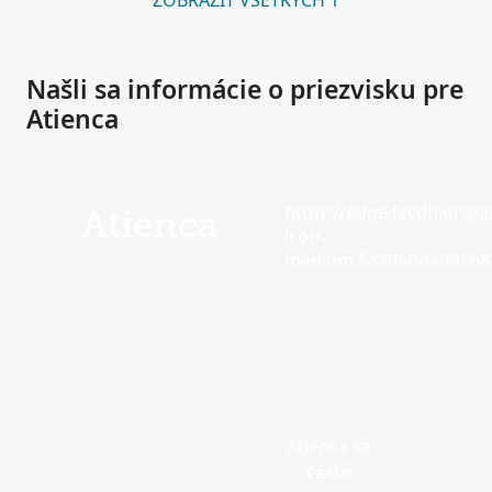
ZOBRAZIŤ VŠETKÝCH 1
Našli sa informácie o priezvisku pre
Atienca
https://edge.fscdn.org/as
Atienca
icon-
medium.58305dded85682
Atienca sa
často