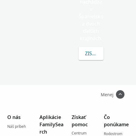
nachádza
v
Španielsko
a dvoch
ďalších
krajinách.
ZISTITE VIAC O ATIEN
Menej
O nás
Aplikácie
Získať
Čo
FamilySea
pomoc
ponúkame
Náš príbeh
rch
Centrum
Rodostrom