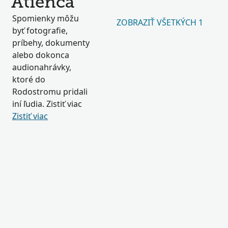
Atienca
Spomienky môžu
ZOBRAZIŤ VŠETKÝCH 1
byť fotografie,
príbehy, dokumenty
alebo dokonca
audionahrávky,
ktoré do
Rodostromu pridali
iní ľudia. Zistiť viac
Zistiť viac