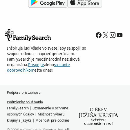
Inšpiruje ľudí všade vo svete, aby sa spojili so
svojou rodinou – naprieč generáciami.
FamilySearch je medzinárodná nezisková
organizácia.
Prispejte
alebo
sa staňte
dobrovoľníkom
ešte dnes!
Podpora prístupnosti
Podmienky používania
FamilySearch
|
Oznámenie o ochrane
osobných údajov
|
Možnosti výberu
krajiny a jazyka
|
Možnosti pre cookies
© 2026 by Intellectual Reserve, Inc. All