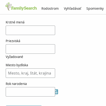
Rodostrom
Vyhľadávať
Spomienky
Výsledky pre atienca
Krstné mená
Priezviská
Vyžadované
Miesto bydliska
Rok narodenia