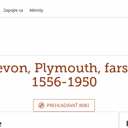
Zapojte sa
Aktivity
evon, Plymouth, far
1556-1950
PREHĽADÁVAŤ WIKI
e