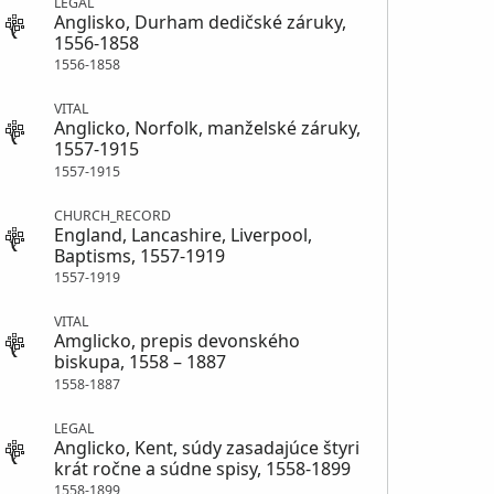
LEGAL
Anglisko, Durham dedičské záruky,
1556-1858
1556-1858
VITAL
Anglicko, Norfolk, manželské záruky,
1557-1915
1557-1915
CHURCH_RECORD
England, Lancashire, Liverpool,
Baptisms, 1557-1919
1557-1919
VITAL
Amglicko, prepis devonského
biskupa, 1558 – 1887
1558-1887
LEGAL
Anglicko, Kent, súdy zasadajúce štyri
krát ročne a súdne spisy, 1558-1899
1558-1899