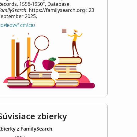
Records, 1556-1950", Database.
FamilySearch
. https://familysearch.org : 23
September 2025.
KOPÍROVAŤ CITÁCIU
Súvisiace zbierky
Zbierky z FamilySearch