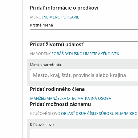
Pridať informácie o predkovi
MENO
INÉ MENO
POHLAVIE
Krstné mená
Pridať životnú udalosť
NARODENÝ
SOBÁŠ
BYDLISKO
ÚMRTIE
AKÉKOĽVEK
Miesto narodenia
Pridať rodinného člena
MANŽEL/MANŽELKA
OTEC
MATKA
INÁ OSOBA
Pridať možnosti záznamu
KĽÚČOVÉ SLOVO
OBLASŤ
DRUH
ČÍSLO SÚBORU
FILM/MIKROF
Kľúčové slovo