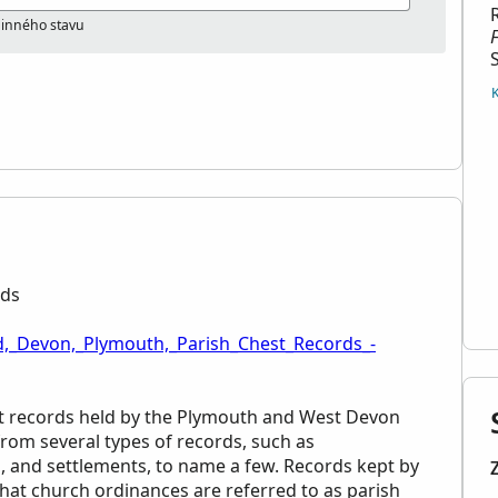
odinného stavu
rds
d,_Devon,_Plymouth,_Parish_Chest_Records_-
st records held by the Plymouth and West Devon
from several types of records, such as
s, and settlements, to name a few. Records kept by
 that church ordinances are referred to as parish