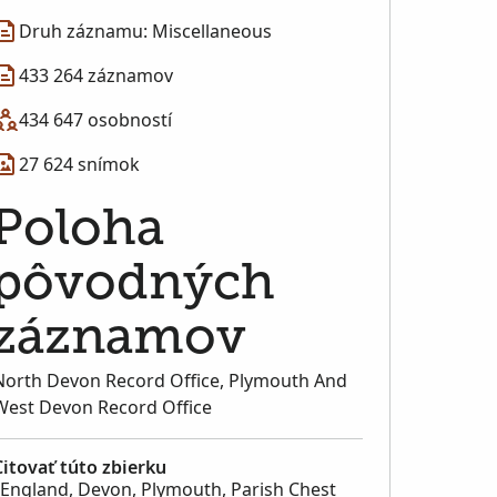
Druh záznamu: Miscellaneous
433 264 záznamov
434 647 osobností
27 624 snímok
Poloha
pôvodných
záznamov
North Devon Record Office, Plymouth And
West Devon Record Office
Citovať túto zbierku
"England, Devon, Plymouth, Parish Chest