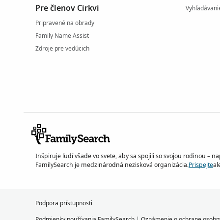
Pre členov Cirkvi
Vyhľadávani
Pripravené na obrady
Family Name Assist
Zdroje pre vedúcich
Inšpiruje ľudí všade vo svete, aby sa spojili so svojou rodinou – n
FamilySearch je medzinárodná nezisková organizácia.
Prispejte
al
Podpora prístupnosti
Podmienky používania FamilySearch
|
Oznámenie o ochrane osobn