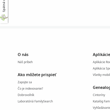
Spätná väzba
O nás
Aplikáci
Náš príbeh
Aplikácie R
Aplikácia S
Ako môžete prispieť
Všetky mobil
Zapojte sa
Genealog
Čo je indexovanie?
Dobrovoľník
Cintoríny
Laboratóriá FamilySearch
Katalóg Fam
Vyhľadávani