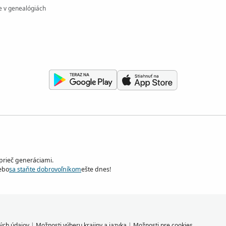
e v genealógiách
aprieč generáciami.
ebo
sa staňte dobrovoľníkom
ešte dnes!
ých údajov
|
Možnosti výberu krajiny a jazyka
|
Možnosti pre cookies