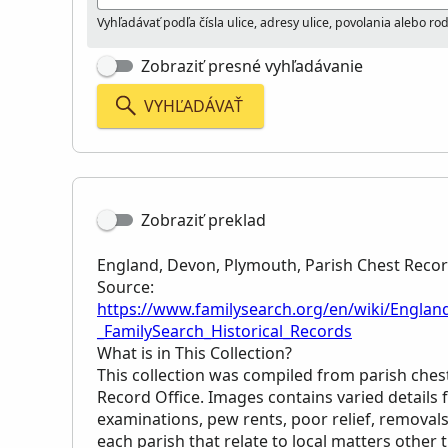
Vyhľadávať podľa čísla ulice, adresy ulice, povolania alebo r
Zobraziť presné vyhľadávanie
VYHĽADÁVAŤ
Zobraziť preklad
England, Devon, Plymouth, Parish Chest Reco
Source:
https://www.familysearch.org/en/wiki/Englan
_FamilySearch_Historical_Records
What is in This Collection?
This collection was compiled from parish che
Record Office. Images contains varied details 
examinations, pew rents, poor relief, removal
each parish that relate to local matters other