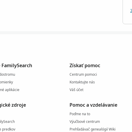
e FamilySearch
Získať pomoc
odostromu
Centrum pomoci
pomienky
Kontaktujte nás
né aplikácie
Váš účet
ické zdroje
Pomoc a vzdelávanie
Poďme na to
ilySearch
Výučbové centrum
e predkov
Prehľadávač genealógií Wiki